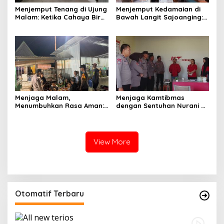
Menjemput Tenang di Ujung
Menjemput Kedamaian di
Malam: Ketika Cahaya Biru
Bawah Langit Sajoanging:
Polri Menjaga Sujud dan
Sajadah Malam, Langkah
Istirahat Warga
Polisi, dan Hati yang
Sabbangparu
Menjaga
Menjaga Malam,
Menjaga Kamtibmas
Menumbuhkan Rasa Aman:
dengan Sentuhan Nurani di
Ketika Patroli Menjadi
Tengah Kehidupan
Ikhtiar Merawat
Masyarakat
Kepercayaan Warga
View More
Otomatif Terbaru