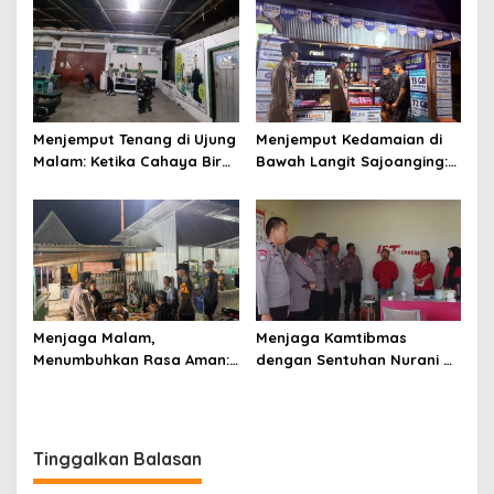
Silaturahmi
Ketenteraman Umat
Menjemput Tenang di Ujung
Menjemput Kedamaian di
Malam: Ketika Cahaya Biru
Bawah Langit Sajoanging:
Polri Menjaga Sujud dan
Sajadah Malam, Langkah
Istirahat Warga
Polisi, dan Hati yang
Sabbangparu
Menjaga
Menjaga Malam,
Menjaga Kamtibmas
Menumbuhkan Rasa Aman:
dengan Sentuhan Nurani di
Ketika Patroli Menjadi
Tengah Kehidupan
Ikhtiar Merawat
Masyarakat
Kepercayaan Warga
Tinggalkan Balasan