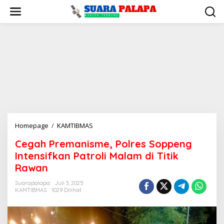
Lewati
ke
konten
Cegah
Homepage
/
KAMTIBMAS
Premanisme,
Cegah Premanisme, Polres Soppeng
Polres
Intensifkan Patroli Malam di Titik
Soppeng
Intensifkan
Rawan
Patroli
Suarapalapa
Juli 3, 2025
Malam
KAMTIBMAS
1029 Dilihat
di
Titik
Rawan