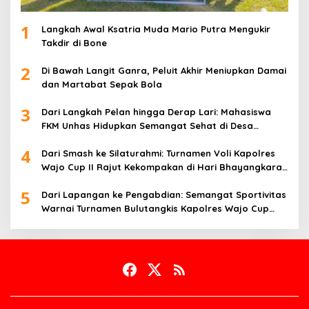
1
Langkah Awal Ksatria Muda Mario Putra Mengukir
Takdir di Bone
2
Di Bawah Langit Ganra, Peluit Akhir Meniupkan Damai
dan Martabat Sepak Bola
3
Dari Langkah Pelan hingga Derap Lari: Mahasiswa
FKM Unhas Hidupkan Semangat Sehat di Desa
Congko
4
Dari Smash ke Silaturahmi: Turnamen Voli Kapolres
Wajo Cup II Rajut Kekompakan di Hari Bhayangkara
ke-80
5
Dari Lapangan ke Pengabdian: Semangat Sportivitas
Warnai Turnamen Bulutangkis Kapolres Wajo Cup
2026