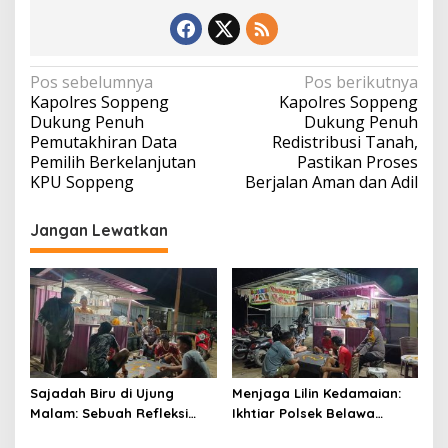
Navigasi
Pos sebelumnya
Pos berikutnya
Kapolres Soppeng
Kapolres Soppeng
pos
Dukung Penuh
Dukung Penuh
Pemutakhiran Data
Redistribusi Tanah,
Pemilih Berkelanjutan
Pastikan Proses
KPU Soppeng
Berjalan Aman dan Adil
Jangan Lewatkan
Sajadah Biru di Ujung
Menjaga Lilin Kedamaian:
Malam: Sebuah Refleksi
Ikhtiar Polsek Belawa
tentang Keamanan dan
Memeluk Malam demi