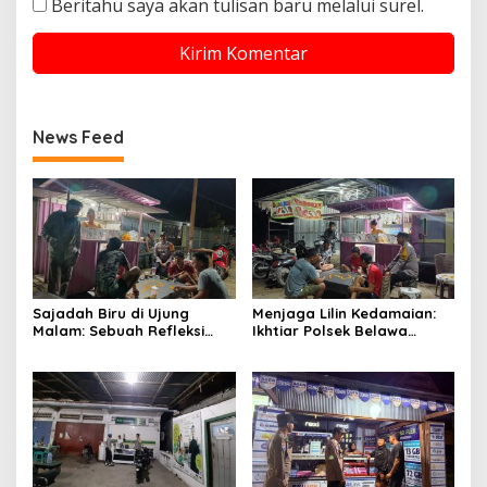
Beritahu saya akan tulisan baru melalui surel.
News Feed
Sajadah Biru di Ujung
Menjaga Lilin Kedamaian:
Malam: Sebuah Refleksi
Ikhtiar Polsek Belawa
tentang Keamanan dan
Memeluk Malam demi
Silaturahmi
Ketenteraman Umat