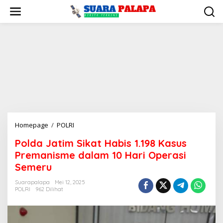
Lewati
ke
konten
Polda
Homepage
/
POLRI
Jatim
Polda Jatim Sikat Habis 1.198 Kasus
Sikat
Premanisme dalam 10 Hari Operasi
Habis
1.198
Semeru
Kasus
Suarapalapa
Mei 12, 2025
Premanisme
POLRI
962 Dilihat
dalam
10
Hari