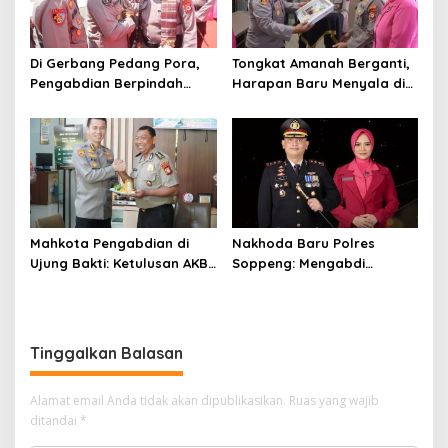
Di Gerbang Pedang Pora,
Tongkat Amanah Berganti,
Pengabdian Berpindah
Harapan Baru Menyala di
Menjadi Amanah
Polres Soppeng
Mahkota Pengabdian di
Nakhoda Baru Polres
Ujung Bakti: Ketulusan AKBP
Soppeng: Mengabdi
Koeswanto Menjaga
dengan Hati, Merajut Asa
Amanah Langit
Bersama Ilahi
Tinggalkan Balasan
Alamat email Anda tidak akan dipublikasikan.
Ruas yang wajib
ditandai
*