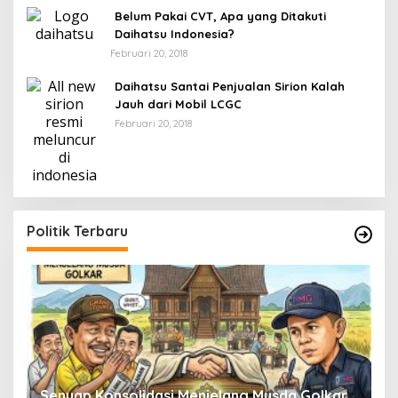
Belum Pakai CVT, Apa yang Ditakuti
Daihatsu Indonesia?
Februari 20, 2018
Daihatsu Santai Penjualan Sirion Kalah
Jauh dari Mobil LCGC
Februari 20, 2018
Politik Terbaru
Senyap Konsolidasi Menjelang Musda Golkar
P