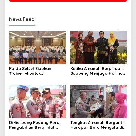
News Feed
Polda Sulsel Siapkan
Ketika Amanah Berpindah,
Trainer AI untuk
Soppeng Menjaga Harmoni
Mencerdaskan Generasi
Pengabdian
Digital
Di Gerbang Pedang Pora,
Tongkat Amanah Berganti,
Pengabdian Berpindah
Harapan Baru Menyala di
Menjadi Amanah
Polres Soppeng