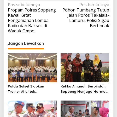
Navigasi
Pos sebelumnya
Pos berikutnya
Propam Polres Soppeng
Pohon Tumbang Tutup
pos
Kawal Ketat
Jalan Poros Takalala-
Pengamanan Lomba
Lamuru, Polisi Sigap
Radio dan Baksos di
Bertindak
Waduk Ompo
Jangan Lewatkan
Polda Sulsel Siapkan
Ketika Amanah Berpindah,
Trainer AI untuk
Soppeng Menjaga Harmoni
Mencerdaskan Generasi
Pengabdian
Digital