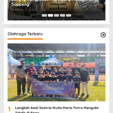
Soppeng
R
Di Politik
|
Juni 22, 2026
Di 
Olahraga Terbaru
1
Langkah Awal Ksatria Muda Mario Putra Mengukir
Takdir di Bone