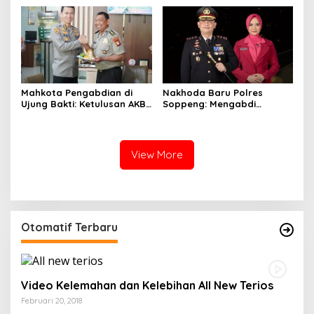
Mahkota Pengabdian di
Nakhoda Baru Polres
Ujung Bakti: Ketulusan AKBP
Soppeng: Mengabdi
Koeswanto Menjaga
dengan Hati, Merajut Asa
Amanah Langit
Bersama Ilahi
View More
Otomatif Terbaru
Video Kelemahan dan Kelebihan All New Terios
Februari 20, 2018