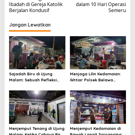
Ibadah di Gereja Katolik
dalam 10 Hari Operasi
Berjalan Kondusif
Semeru
Jangan Lewatkan
Sajadah Biru di Ujung
Menjaga Lilin Kedamaian:
Malam: Sebuah Refleksi
Ikhtiar Polsek Belawa
tentang Keamanan dan
Memeluk Malam demi
Silaturahmi
Ketenteraman Umat
Menjemput Tenang di Ujung
Menjemput Kedamaian di
Malam: Ketika Cahaya Biru
Bawah Langit Sajoanging: