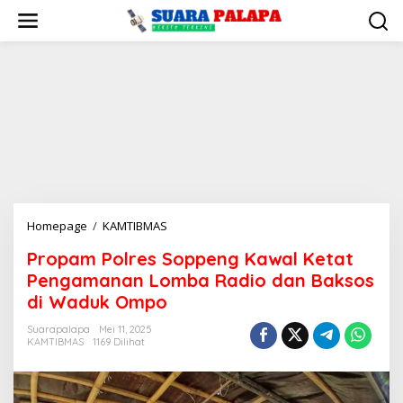
Lewati
ke
konten
Propam
Homepage
/
KAMTIBMAS
Polres
Propam Polres Soppeng Kawal Ketat
Soppeng
Pengamanan Lomba Radio dan Baksos
Kawal
Ketat
di Waduk Ompo
Pengamanan
Suarapalapa
Mei 11, 2025
Lomba
KAMTIBMAS
1169 Dilihat
Radio
dan
Baksos