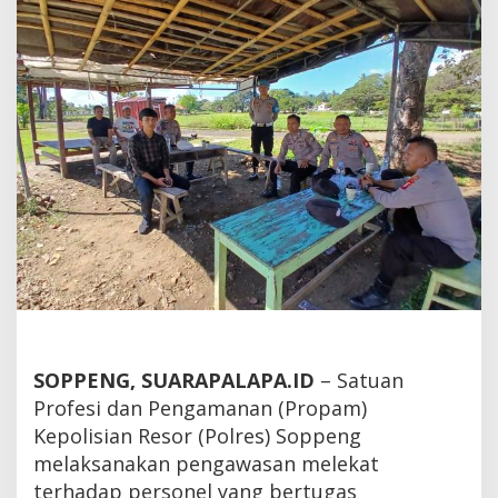
di
Waduk
Ompo
SOPPENG, SUARAPALAPA.ID
– Satuan
Profesi dan Pengamanan (Propam)
Kepolisian Resor (Polres) Soppeng
melaksanakan pengawasan melekat
terhadap personel yang bertugas