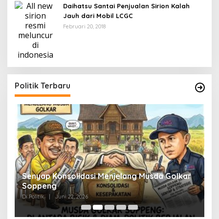
Daihatsu Santai Penjualan Sirion Kalah
Jauh dari Mobil LCGC
Februari 20, 2018
Politik Terbaru
Senyap Konsolidasi Menjelang Musda Golkar
P
Soppeng
R
Di Politik
|
Juni 22, 2026
Di 