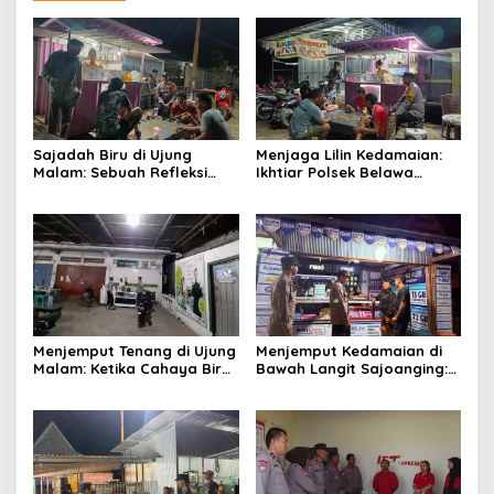
Sajadah Biru di Ujung
Menjaga Lilin Kedamaian:
Malam: Sebuah Refleksi
Ikhtiar Polsek Belawa
tentang Keamanan dan
Memeluk Malam demi
Silaturahmi
Ketenteraman Umat
Menjemput Tenang di Ujung
Menjemput Kedamaian di
Malam: Ketika Cahaya Biru
Bawah Langit Sajoanging:
Polri Menjaga Sujud dan
Sajadah Malam, Langkah
Istirahat Warga
Polisi, dan Hati yang
Sabbangparu
Menjaga