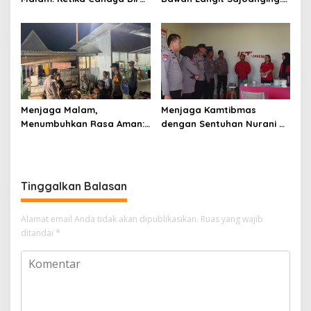
Polri Menjaga Sujud dan
Sajadah Malam, Langkah
Istirahat Warga
Polisi, dan Hati yang
Sabbangparu
Menjaga
Menjaga Malam,
Menjaga Kamtibmas
Menumbuhkan Rasa Aman:
dengan Sentuhan Nurani di
Ketika Patroli Menjadi
Tengah Kehidupan
Ikhtiar Merawat
Masyarakat
Kepercayaan Warga
Tinggalkan Balasan
Alamat email Anda tidak akan dipublikasikan.
Ruas yang wajib
ditandai
*