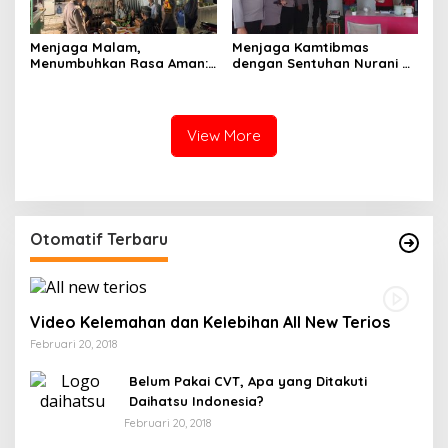
Menjaga Malam,
Menjaga Kamtibmas
Menumbuhkan Rasa Aman:
dengan Sentuhan Nurani di
Ketika Patroli Menjadi
Tengah Kehidupan
Ikhtiar Merawat
Masyarakat
Kepercayaan Warga
View More
Otomatif Terbaru
Video Kelemahan dan Kelebihan All New Terios
Februari 20, 2018
Belum Pakai CVT, Apa yang Ditakuti
Daihatsu Indonesia?
Februari 20, 2018