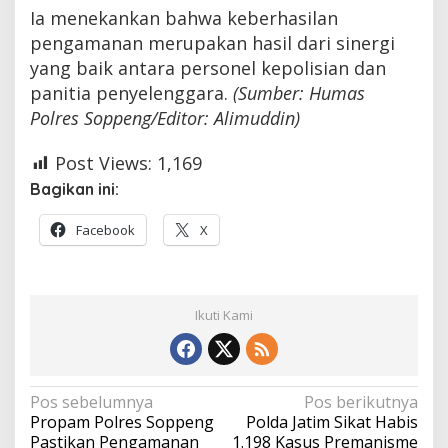
Ia menekankan bahwa keberhasilan
pengamanan merupakan hasil dari sinergi
yang baik antara personel kepolisian dan
panitia penyelenggara.
(Sumber: Humas
Polres Soppeng/Editor: Alimuddin)
Post Views:
1,169
Bagikan ini:
Facebook
X
Ikuti Kami
Navigasi
Pos sebelumnya
Pos berikutnya
Propam Polres Soppeng
Polda Jatim Sikat Habis
pos
Pastikan Pengamanan
1.198 Kasus Premanisme