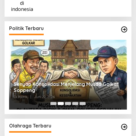
Politik Terbaru
Senyap Konsolidasi Menjelang Musda Golkar
P
Soppeng
R
Di Politik
|
Juni 22, 2026
Di 
Olahraga Terbaru