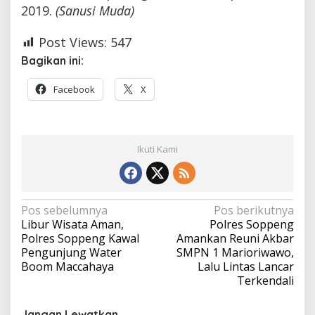
2019.
(Sanusi Muda)
Post Views:
547
Bagikan ini:
Facebook
X
Ikuti Kami
Navigasi
Pos sebelumnya
Pos berikutnya
Libur Wisata Aman,
Polres Soppeng
pos
Polres Soppeng Kawal
Amankan Reuni Akbar
Pengunjung Water
SMPN 1 Marioriwawo,
Boom Maccahaya
Lalu Lintas Lancar
Terkendali
Jangan Lewatkan