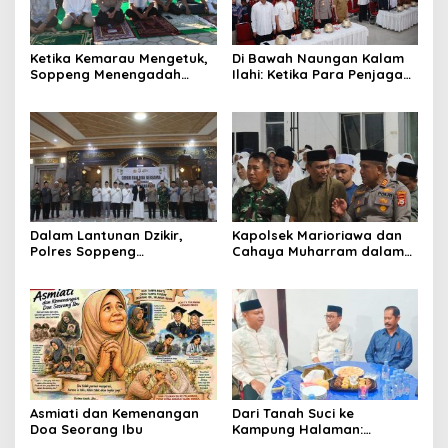
Ketika Kemarau Mengetuk,
Di Bawah Naungan Kalam
Soppeng Menengadah
Ilahi: Ketika Para Penjaga
Memohon Hujan
Negeri Menghormati Para
Penjaga Al-Qur’an
Dalam Lantunan Dzikir,
Kapolsek Marioriawa dan
Polres Soppeng
Cahaya Muharram dalam
Meneguhkan Pengabdian
Rajutan Ukhuwah Warga
untuk Negeri
Asmiati dan Kemenangan
Dari Tanah Suci ke
Doa Seorang Ibu
Kampung Halaman:
Tasyakuran Brigjen Pol