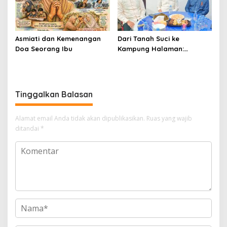
Asmiati dan Kemenangan
Dari Tanah Suci ke
Doa Seorang Ibu
Kampung Halaman:
Tasyakuran Brigjen Pol
Faizal Menyatukan
Silaturahmi, Menguatkan
Kebersamaan di Bumi
Tinggalkan Balasan
Latemmamala
Alamat email Anda tidak akan dipublikasikan.
Ruas yang wajib
ditandai
*