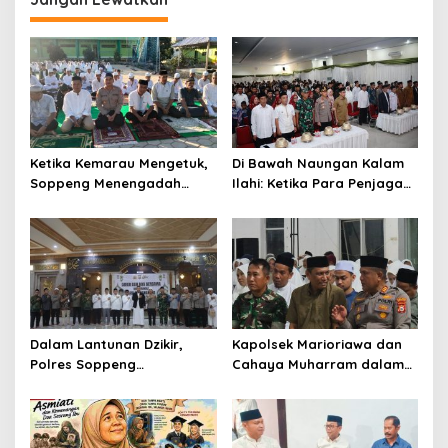
Ketika Kemarau Mengetuk,
Di Bawah Naungan Kalam
Soppeng Menengadah
Ilahi: Ketika Para Penjaga
Memohon Hujan
Negeri Menghormati Para
Penjaga Al-Qur’an
Dalam Lantunan Dzikir,
Kapolsek Marioriawa dan
Polres Soppeng
Cahaya Muharram dalam
Meneguhkan Pengabdian
Rajutan Ukhuwah Warga
untuk Negeri