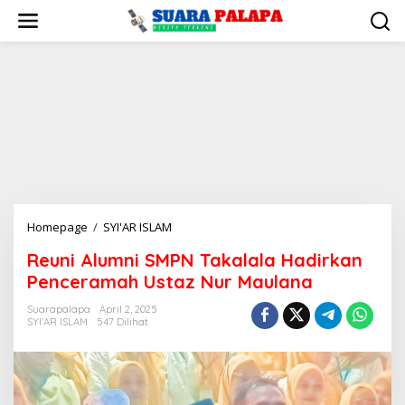
Lewati
ke
konten
Reuni
Homepage
/
SYI'AR ISLAM
Alumni
Reuni Alumni SMPN Takalala Hadirkan
SMPN
Penceramah Ustaz Nur Maulana
Takalala
Hadirkan
Suarapalapa
April 2, 2025
Penceramah
SYI'AR ISLAM
547 Dilihat
Ustaz
Nur
Maulana