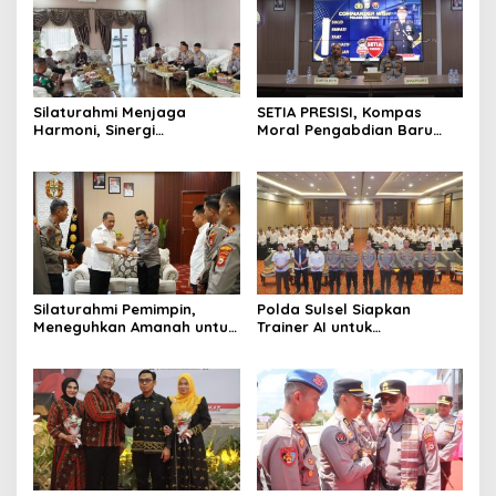
Silaturahmi Menjaga
SETIA PRESISI, Kompas
Harmoni, Sinergi
Moral Pengabdian Baru
Meneguhkan Amanah di
Polres Soppeng
Soppeng
Silaturahmi Pemimpin,
Polda Sulsel Siapkan
Meneguhkan Amanah untuk
Trainer AI untuk
Wajo
Mencerdaskan Generasi
Digital