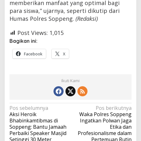
memberikan manfaat yang optimal bagi
para siswa,” ujarnya, seperti dikutip dari
Humas Polres Soppeng.
(Redaksi)
Post Views:
1,015
Bagikan ini:
Facebook
X
Ikuti Kami
Navigasi
Pos sebelumnya
Pos berikutnya
Aksi Heroik
Waka Polres Soppeng
pos
Bhabinkamtibmas di
Ingatkan Polwan Jaga
Soppeng: Bantu Jamaah
Etika dan
Perbaiki Speaker Masjid
Profesionalisme dalam
Setinggi 30 Meter
Pertemuan Rutin