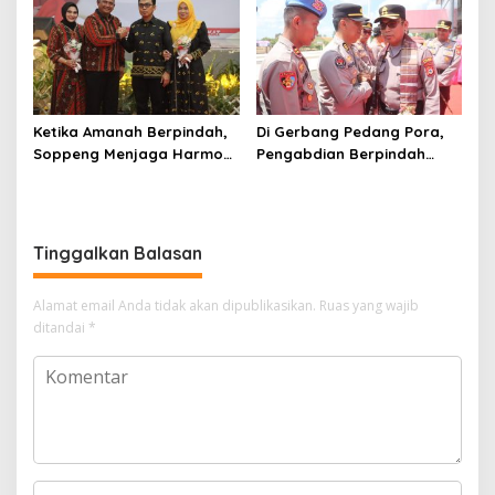
Ketika Amanah Berpindah,
Di Gerbang Pedang Pora,
Soppeng Menjaga Harmoni
Pengabdian Berpindah
Pengabdian
Menjadi Amanah
Tinggalkan Balasan
Alamat email Anda tidak akan dipublikasikan.
Ruas yang wajib
ditandai
*