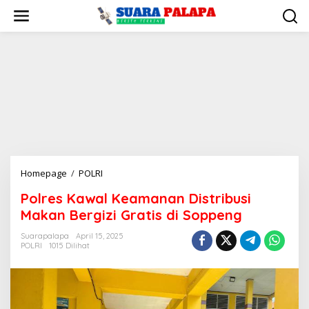
Lewati
ke
konten
Polres
Homepage
/
POLRI
Kawal
Polres Kawal Keamanan Distribusi
Keamanan
Makan Bergizi Gratis di Soppeng
Distribusi
Makan
Suarapalapa
April 15, 2025
Bergizi
POLRI
1015 Dilihat
Gratis
di
Soppeng