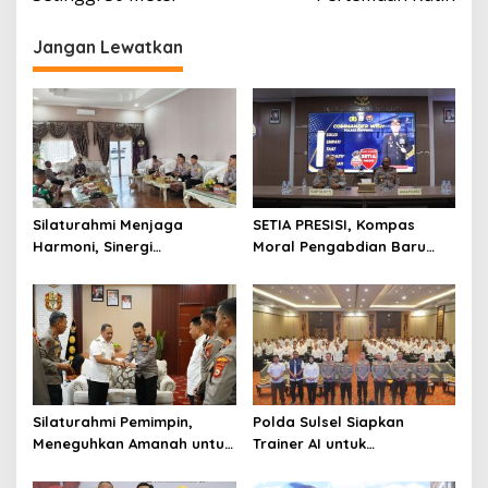
Jangan Lewatkan
Silaturahmi Menjaga
SETIA PRESISI, Kompas
Harmoni, Sinergi
Moral Pengabdian Baru
Meneguhkan Amanah di
Polres Soppeng
Soppeng
Silaturahmi Pemimpin,
Polda Sulsel Siapkan
Meneguhkan Amanah untuk
Trainer AI untuk
Wajo
Mencerdaskan Generasi
Digital