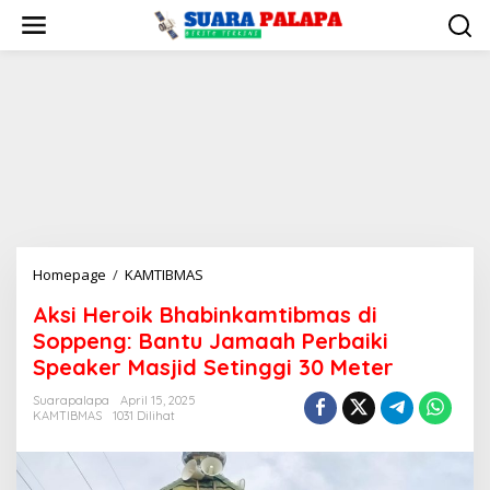
Lewati
ke
konten
Aksi
Homepage
/
KAMTIBMAS
Heroik
Aksi Heroik Bhabinkamtibmas di
Bhabinkamtibmas
Soppeng: Bantu Jamaah Perbaiki
di
Soppeng:
Speaker Masjid Setinggi 30 Meter
Bantu
Suarapalapa
April 15, 2025
Jamaah
KAMTIBMAS
1031 Dilihat
Perbaiki
Speaker
Masjid