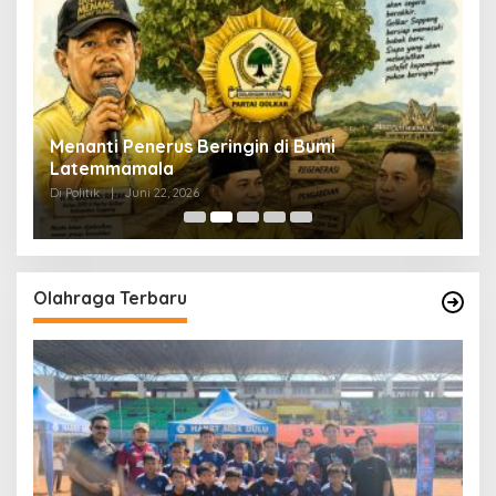
Menanti Penerus Beringin di Bumi
S
Latemmamala
S
Di Politik
|
Juni 22, 2026
Di 
Olahraga Terbaru