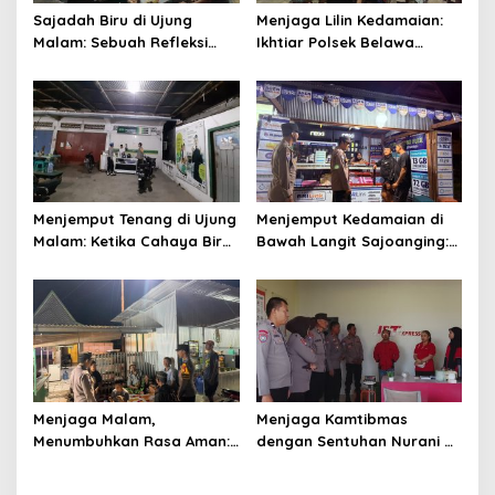
Sajadah Biru di Ujung
Menjaga Lilin Kedamaian:
Malam: Sebuah Refleksi
Ikhtiar Polsek Belawa
tentang Keamanan dan
Memeluk Malam demi
Silaturahmi
Ketenteraman Umat
Menjemput Tenang di Ujung
Menjemput Kedamaian di
Malam: Ketika Cahaya Biru
Bawah Langit Sajoanging:
Polri Menjaga Sujud dan
Sajadah Malam, Langkah
Istirahat Warga
Polisi, dan Hati yang
Sabbangparu
Menjaga
Menjaga Malam,
Menjaga Kamtibmas
Menumbuhkan Rasa Aman:
dengan Sentuhan Nurani di
Ketika Patroli Menjadi
Tengah Kehidupan
Ikhtiar Merawat
Masyarakat