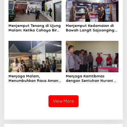
Menjemput Tenang di Ujung
Menjemput Kedamaian di
Malam: Ketika Cahaya Biru
Bawah Langit Sajoanging:
Polri Menjaga Sujud dan
Sajadah Malam, Langkah
Istirahat Warga
Polisi, dan Hati yang
Sabbangparu
Menjaga
Menjaga Malam,
Menjaga Kamtibmas
Menumbuhkan Rasa Aman:
dengan Sentuhan Nurani di
Ketika Patroli Menjadi
Tengah Kehidupan
Ikhtiar Merawat
Masyarakat
Kepercayaan Warga
View More