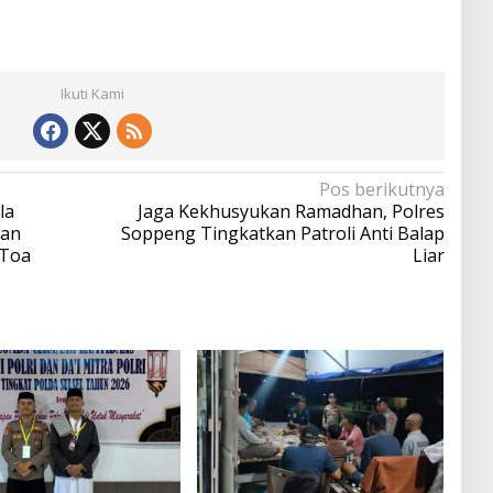
Ikuti Kami
Pos berikutnya
la
Jaga Kekhusyukan Ramadhan, Polres
ban
Soppeng Tingkatkan Patroli Anti Balap
 Toa
Liar