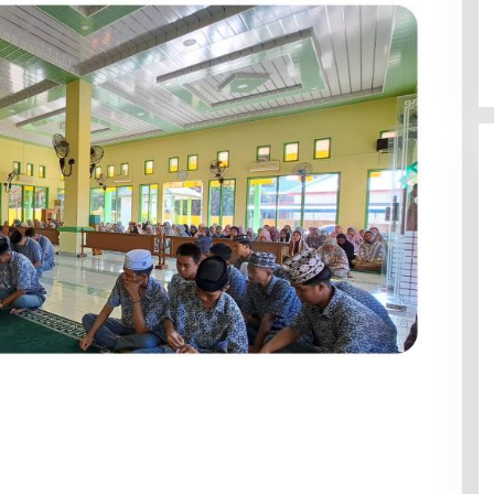
Latemmamala
Di Politik
|
Juni 22, 2026