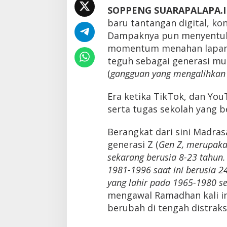
SOPPENG SUARAPALAPA.
baru tantangan digital, k
Dampaknya pun menyentuh 
momentum menahan lapar da
teguh sebagai generasi mu
(
gangguan yang mengalihkan p
Era ketika TikTok, dan You
serta tugas sekolah yang b
Berangkat dari sini Madra
generasi Z (
Gen Z, merupaka
sekarang berusia 8-23 tahun.
1981-1996 saat ini berusia 2
yang lahir pada 1965-1980 se
mengawal Ramadhan kali in
berubah di tengah distraks