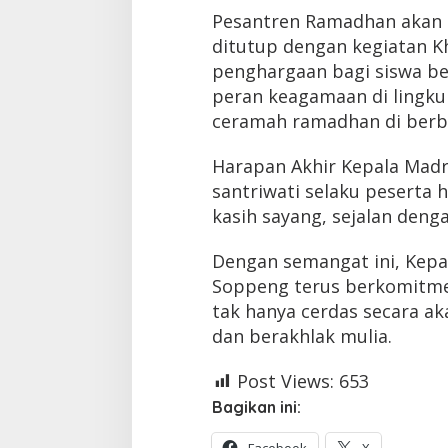
Pesantren Ramadhan akan 
ditutup dengan kegiatan K
penghargaan bagi siswa be
peran keagamaan di lingku
ceramah ramadhan di berba
Harapan Akhir Kepala Madr
santriwati selaku peserta 
kasih sayang, sejalan deng
Dengan semangat ini, Kepa
Soppeng terus berkomitm
tak hanya cerdas secara a
dan berakhlak mulia.
Post Views:
653
Bagikan ini:
Facebook
X