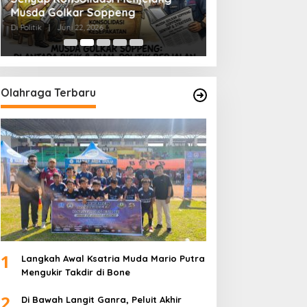
Musda Golkar Soppeng
Menjernihkan Su
Di Politik
|
Juni 22, 2026
Di Politik
|
Juni 2, 2026
Olahraga Terbaru
1
Langkah Awal Ksatria Muda Mario Putra
Mengukir Takdir di Bone
2
Di Bawah Langit Ganra, Peluit Akhir