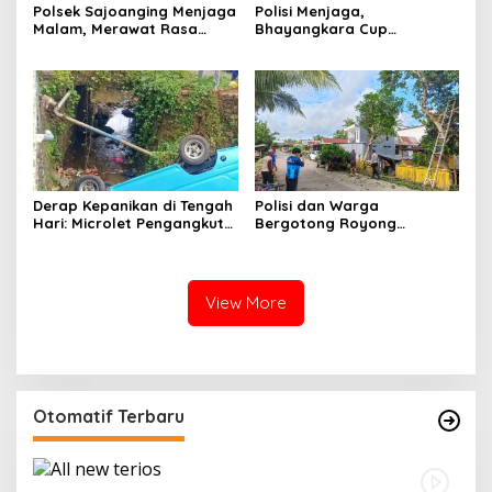
Polsek Sajoanging Menjaga
Polisi Menjaga,
Malam, Merawat Rasa
Bhayangkara Cup
Aman di Tengah
Menyatukan
Kehangatan Warga
Derap Kepanikan di Tengah
Polisi dan Warga
Hari: Microlet Pengangkut
Bergotong Royong
Pelajar Terjun ke Sungai di
Menjaga Jalan Tetewatu
Takalala, Tujuh Siswa
dari Ancaman Pohon
Selamat
Rawan Tumbang
View More
Otomatif Terbaru