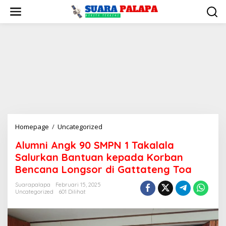
Lewati
ke
konten
Alumni
Homepage
/
Uncategorized
Angk
Alumni Angk 90 SMPN 1 Takalala
90
Salurkan Bantuan kepada Korban
SMPN
1
Bencana Longsor di Gattateng Toa
Takalala
Suarapalapa
Februari 15, 2025
Salurkan
Uncategorized
601 Dilihat
Bantuan
kepada
Korban