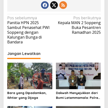
Navigasi
Pos sebelumnya
Pos berikutnya
Panitia HPN 2025
Kepala MAN 2 Soppeng
pos
Sambut Penasehat PWI
Buka Pesantren
Soppeng dengan
Ramadhan 2025
Kalungan Bunga di
Bandara
Jangan Lewatkan
Bara yang Dipadamkan,
Dakwah Menyejukkan dari
Ikhtiar yang Dijaga
Bumi Latemmamala: Polres
Soppeng Gaungkan Pesan
Kamtibmas di Lomba Dai