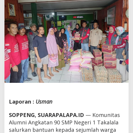
Bencana
Longsor
di
Gattateng
Toa
Laporan :
Usman
SOPPENG, SUARAPALAPA.ID
— Komunitas
Alumni Angkatan 90 SMP Negeri 1 Takalala
salurkan bantuan kepada sejumlah warga