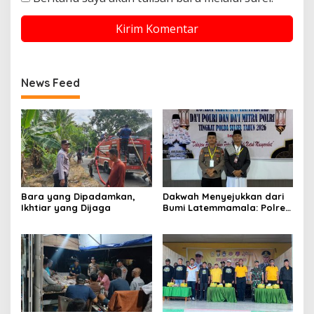
News Feed
Bara yang Dipadamkan,
Dakwah Menyejukkan dari
Ikhtiar yang Dijaga
Bumi Latemmamala: Polres
Soppeng Gaungkan Pesan
Kamtibmas di Lomba Dai
Polda Sulsel