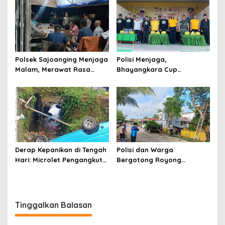
Polda Sulsel
Polsek Sajoanging Menjaga
Polisi Menjaga,
Malam, Merawat Rasa
Bhayangkara Cup
Aman di Tengah
Menyatukan
Kehangatan Warga
Derap Kepanikan di Tengah
Polisi dan Warga
Hari: Microlet Pengangkut
Bergotong Royong
Pelajar Terjun ke Sungai di
Menjaga Jalan Tetewatu
Takalala, Tujuh Siswa
dari Ancaman Pohon
Selamat
Rawan Tumbang
Tinggalkan Balasan