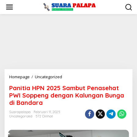
Lewati
ke
konten
Panitia
Homepage
/
Uncategorized
HPN
Panitia HPN 2025 Sambut Penasehat
2025
PWI Soppeng dengan Kalungan Bunga
Sambut
Penasehat
di Bandara
PWI
Suarapalapa
Februari 11, 2025
Soppeng
Uncategorized
572 Dilihat
dengan
Kalungan
Bunga