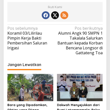
Ikuti Kami
Navigasi
Pos sebelumnya
Pos berikutnya
Koramil 03/Lilirilau
Alumni Angk 90 SMPN 1
pos
Pimpin Kerja Bakti
Takalala Salurkan
Pembersihan Saluran
Bantuan kepada Korban
Irigasi
Bencana Longsor di
Gattateng Toa
Jangan Lewatkan
Bara yang Dipadamkan,
Dakwah Menyejukkan dari
Ikhtiar yang Dijaga
Bumi Latemmamala: Polres