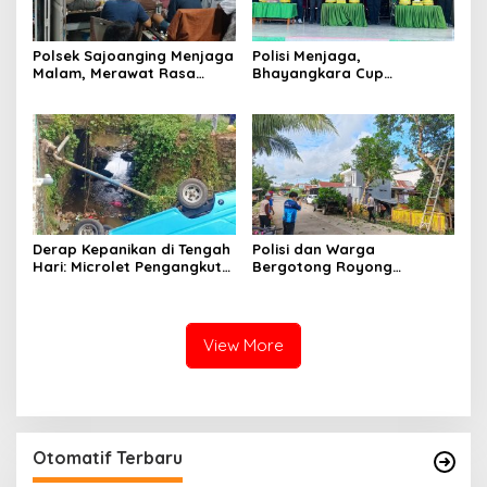
Polsek Sajoanging Menjaga
Polisi Menjaga,
Malam, Merawat Rasa
Bhayangkara Cup
Aman di Tengah
Menyatukan
Kehangatan Warga
Derap Kepanikan di Tengah
Polisi dan Warga
Hari: Microlet Pengangkut
Bergotong Royong
Pelajar Terjun ke Sungai di
Menjaga Jalan Tetewatu
Takalala, Tujuh Siswa
dari Ancaman Pohon
Selamat
Rawan Tumbang
View More
Otomatif Terbaru