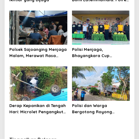
Soppeng Gaungkan Pesan
Kamtibmas di Lomba Dai
Polda Sulsel
Polsek Sajoanging Menjaga
Polisi Menjaga,
Malam, Merawat Rasa
Bhayangkara Cup
Aman di Tengah
Menyatukan
Kehangatan Warga
Derap Kepanikan di Tengah
Polisi dan Warga
Hari: Microlet Pengangkut
Bergotong Royong
Pelajar Terjun ke Sungai di
Menjaga Jalan Tetewatu
Takalala, Tujuh Siswa
dari Ancaman Pohon
Selamat
Rawan Tumbang