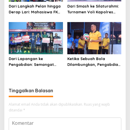
Dari Langkah Pelan hingga
Dari Smash ke Silaturahmi:
Derap Lari: Mahasiswa FKM
Turnamen Voli Kapolres
Unhas Hidupkan Semangat
Wajo Cup II Rajut
Sehat di Desa Congko
Kekompakan di Hari
Bhayangkara ke-80
Dari Lapangan ke
Ketika Sebuah Bola
Pengabdian: Semangat
Dilambungkan, Pengabdian
Sportivitas Warnai
Pun Diperbarui
Turnamen Bulutangkis
Kapolres Wajo Cup 2026
Tinggalkan Balasan
Alamat email Anda tidak akan dipublikasikan.
Ruas yang wajib
ditandai
*