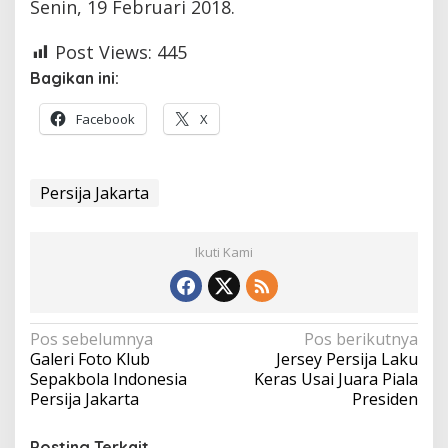
Senin, 19 Februari 2018.
Post Views:
445
Bagikan ini:
Facebook
X
Persija Jakarta
Ikuti Kami
Navigasi
Pos sebelumnya
Pos berikutnya
Galeri Foto Klub
Jersey Persija Laku
pos
Sepakbola Indonesia
Keras Usai Juara Piala
Persija Jakarta
Presiden
Posting Terkait