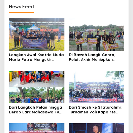
News Feed
Langkah Awal Ksatria Muda
Di Bawah Langit Ganra,
Mario Putra Mengukir
Peluit Akhir Meniupkan
Takdir di Bone
Damai dan Martabat Sepak
Bola
Dari Langkah Pelan hingga
Dari Smash ke Silaturahmi:
Derap Lari: Mahasiswa FKM
Turnamen Voli Kapolres
Unhas Hidupkan Semangat
Wajo Cup II Rajut
Sehat di Desa Congko
Kekompakan di Hari
Bhayangkara ke-80