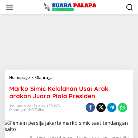
Lewati
ke
konten
Marko
Homepage
/
Olahraga
Simic
Marko Simic Kelelahan Usai Arak
Kelelahan
arakan Juara Piala Presiden
Usai
Arak
Suarapalapa
Februari 19, 2018
arakan
Olahraga
445 Dilihat
Juara
Piala
Presiden
Pemain persija jakarta marko simic saat tendangan salto