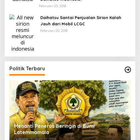
Februari 20, 2018
Daihatsu Santai Penjualan Sirion Kalah
Jauh dari Mobil LCGC
Februari 20, 2018
Politik Terbaru
Menanti Penerus Beringin di Bumi
S
Latemmamala
S
Di Politik
|
Juni 22, 2026
Di 