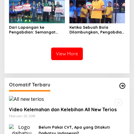
Dari Lapangan ke
Ketika Sebuah Bola
Pengabdian: Semangat
Dilambungkan, Pengabdian
Sportivitas Warnai
Pun Diperbarui
Turnamen Bulutangkis
Kapolres Wajo Cup 2026
View More
Otomatif Terbaru
Video Kelemahan dan Kelebihan All New Terios
Februari 20, 2018
Belum Pakai CVT, Apa yang Ditakuti
Daihatsu Indonesia?