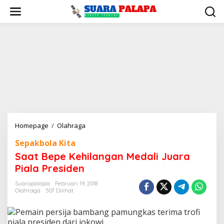
Lewati
ke
konten
Saat
Homepage
/
Olahraga
Bepe
Sepakbola Kita
Kehilangan
Saat Bepe Kehilangan Medali Juara
Medali
Juara
Piala Presiden
Piala
Suarapalapa
Februari 19, 2018
Presiden
Olahraga
507 Dilihat