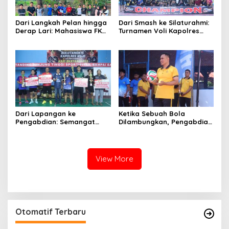
Dari Langkah Pelan hingga
Dari Smash ke Silaturahmi:
Derap Lari: Mahasiswa FKM
Turnamen Voli Kapolres
Unhas Hidupkan Semangat
Wajo Cup II Rajut
Sehat di Desa Congko
Kekompakan di Hari
Bhayangkara ke-80
Dari Lapangan ke
Ketika Sebuah Bola
Pengabdian: Semangat
Dilambungkan, Pengabdian
Sportivitas Warnai
Pun Diperbarui
Turnamen Bulutangkis
Kapolres Wajo Cup 2026
View More
Otomatif Terbaru