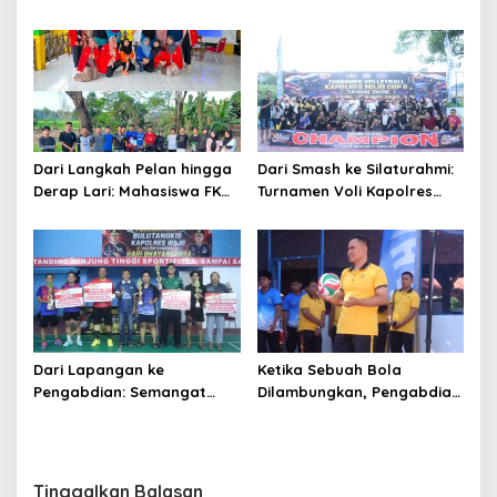
Takdir di Bone
Damai dan Martabat Sepak
Bola
Dari Langkah Pelan hingga
Dari Smash ke Silaturahmi:
Derap Lari: Mahasiswa FKM
Turnamen Voli Kapolres
Unhas Hidupkan Semangat
Wajo Cup II Rajut
Sehat di Desa Congko
Kekompakan di Hari
Bhayangkara ke-80
Dari Lapangan ke
Ketika Sebuah Bola
Pengabdian: Semangat
Dilambungkan, Pengabdian
Sportivitas Warnai
Pun Diperbarui
Turnamen Bulutangkis
Kapolres Wajo Cup 2026
Tinggalkan Balasan