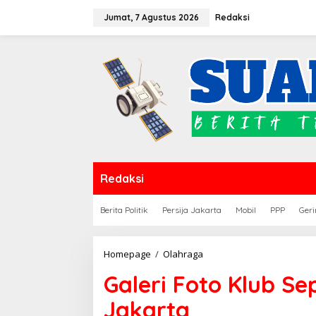
Lewati
Jumat, 7 Agustus 2026
Redaksi
ke
konten
Redaksi
Berita Politik
Persija Jakarta
Mobil
PPP
Geri
Galeri
Homepage
/
Olahraga
Foto
Galeri Foto Klub Se
Klub
Sepakbola
Jakarta
Indonesia