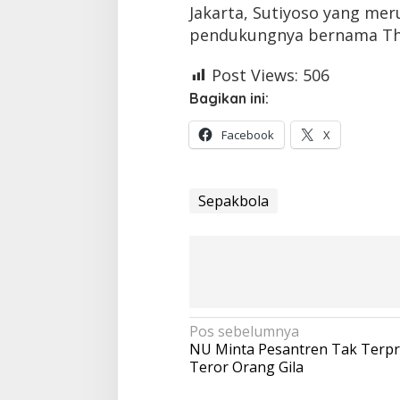
Jakarta, Sutiyoso yang me
pendukungnya bernama Th
Post Views:
506
Bagikan ini:
Facebook
X
Sepakbola
Navigasi
Pos sebelumnya
NU Minta Pesantren Tak Terpr
pos
Teror Orang Gila