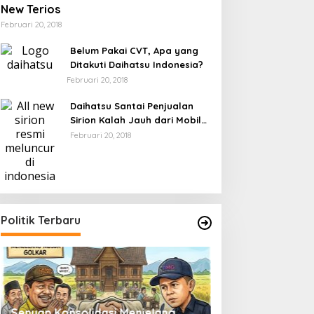
New Terios
Februari 20, 2018
Belum Pakai CVT, Apa yang
Ditakuti Daihatsu Indonesia?
Februari 20, 2018
Daihatsu Santai Penjualan
Sirion Kalah Jauh dari Mobil
LCGC
Februari 20, 2018
Politik Terbaru
Senyap Konsolidasi Menjelang
Pemilu 2029 dan