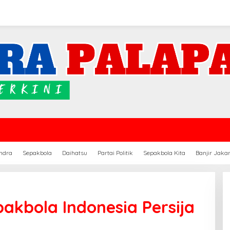
ndra
Sepakbola
Daihatsu
Partai Politik
Sepakbola Kita
Banjir Jaka
pakbola Indonesia Persija