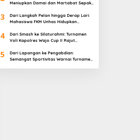
Meniupkan Damai dan Martabat Sepak
Bola
3
Dari Langkah Pelan hingga Derap Lari:
Mahasiswa FKM Unhas Hidupkan
Semangat Sehat di Desa Congko
4
Dari Smash ke Silaturahmi: Turnamen
Voli Kapolres Wajo Cup II Rajut
Kekompakan di Hari Bhayangkara ke-
5
80
Dari Lapangan ke Pengabdian:
Semangat Sportivitas Warnai Turnamen
Bulutangkis Kapolres Wajo Cup 2026