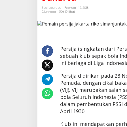
Persija
Suarapalapa
Februari 19, 2018
Jakarta
Olahraga
506 Dilihat
Persija (singkatan dari Per
sebuah klub sepak bola Indo
ini berlaga di Liga Indonesi
Persija didirikan pada 28
Pemuda, dengan cikal baka
(VIJ). VIJ merupakan salah
bola Seluruh Indonesia (PSS
dalam pembentukan PSSI di
April 1930.
Klub ini mendapatkan perh