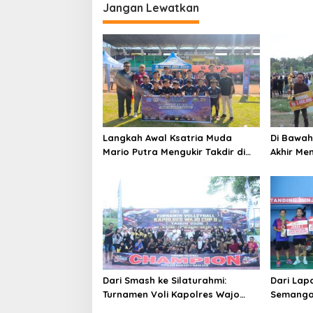
Jangan Lewatkan
Langkah Awal Ksatria Muda
Di Bawah
Mario Putra Mengukir Takdir di
Akhir Me
Bone
Martabat
Dari Smash ke Silaturahmi:
Dari Lap
Turnamen Voli Kapolres Wajo
Semangat
Cup II Rajut Kekompakan di Hari
Turnamen