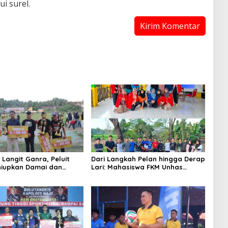
i surel.
 Langit Ganra, Peluit
Dari Langkah Pelan hingga Derap
niupkan Damai dan
Lari: Mahasiswa FKM Unhas
 Sepak Bola
Hidupkan Semangat Sehat di
Desa Congko