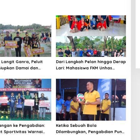
 Langit Ganra, Peluit
Dari Langkah Pelan hingga Derap
niupkan Damai dan
Lari: Mahasiswa FKM Unhas
 Sepak Bola
Hidupkan Semangat Sehat di
Desa Congko
angan ke Pengabdian:
Ketika Sebuah Bola
 Sportivitas Warnai
Dilambungkan, Pengabdian Pun
 Bulutangkis Kapolres
Diperbarui