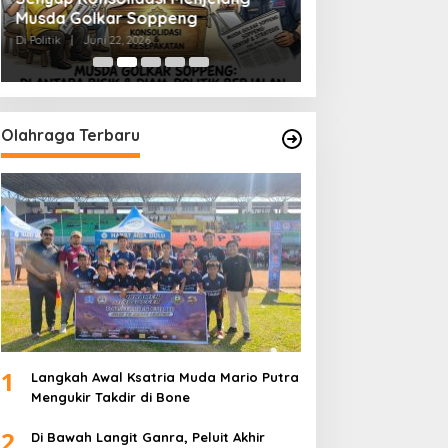
Musda Golkar Soppeng
Menjernihkan Su
Di Politik
|
Juni 22, 2026
Di Politik
|
Juni 2, 2026
Olahraga Terbaru
1
Langkah Awal Ksatria Muda Mario Putra
Mengukir Takdir di Bone
2
Di Bawah Langit Ganra, Peluit Akhir