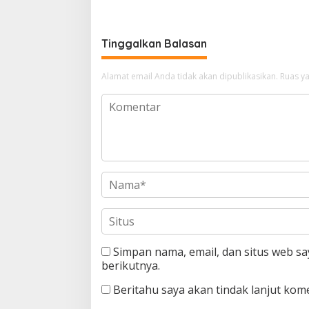
Bhayangkara ke-80
Wajo Cup
Tinggalkan Balasan
Alamat email Anda tidak akan dipublikasikan.
Ruas ya
Simpan nama, email, dan situs web s
berikutnya.
Beritahu saya akan tindak lanjut kome