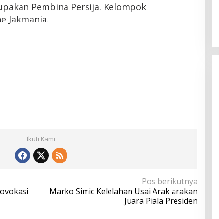
rupakan Pembina Persija. Kelompok
Latemmamala
e Jakmania.
Di Politik
|
Juni 22, 2026
Ikuti Kami
Pos berikutnya
ovokasi
Marko Simic Kelelahan Usai Arak arakan
Juara Piala Presiden