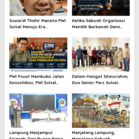
Suwardi Thahir Menata PWI
Ketika Sebuah Organisasi
Sulsel Menuju Era
Memilih Berbenah Demi
Profesional dan Digital
Menjaga Martabat
PWI Pusat Membuka Jalan
Dalam Hangat Silaturahmi,
Konsolidasi, PWI Sulsel
Dua Senior Pers Sulsel
Sambut dengan Optimisme
Menjahit Harapan Baru
untuk PWI Sulsel
Lampung Menjemput
Menjelang Lampung,
Sejarah: Dari Ruang Rapat
Menjelang Sebuah