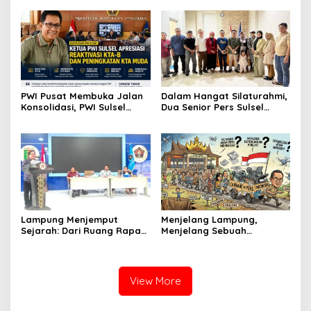
PWI Pusat Membuka Jalan
Dalam Hangat Silaturahmi,
Konsolidasi, PWI Sulsel
Dua Senior Pers Sulsel
Sambut dengan Optimisme
Menjahit Harapan Baru
untuk PWI Sulsel
Lampung Menjemput
Menjelang Lampung,
Sejarah: Dari Ruang Rapat
Menjelang Sebuah
Menuju Panggung Nasional
Pertemuan Besar
Pers Indonesia
View More