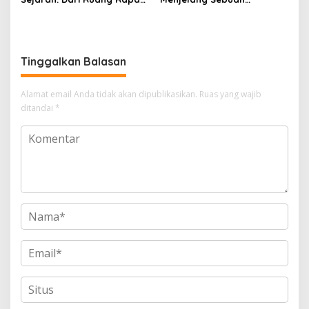
Menuju Panggung Nasional
Pertemuan Besar
Pers Indonesia
Tinggalkan Balasan
Alamat email Anda tidak akan dipublikasikan.
Ruas yang wajib
ditandai
*