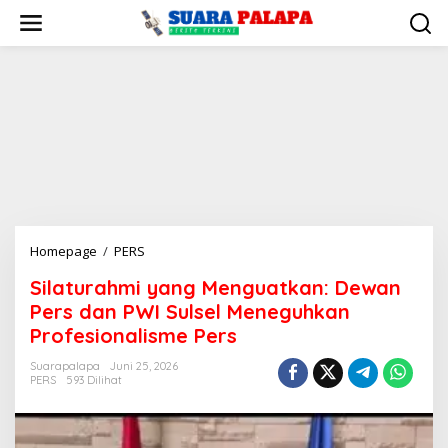
Lewati
ke
konten
Silaturahmi
Homepage
/
PERS
yang
Silaturahmi yang Menguatkan: Dewan
Menguatkan:
Pers dan PWI Sulsel Meneguhkan
Dewan
Pers
Profesionalisme Pers
dan
Suarapalapa
Juni 25, 2026
PWI
PERS
593 Dilihat
Sulsel
Meneguhkan
Profesionalisme