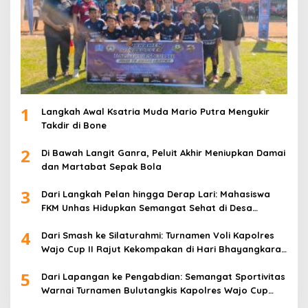
1
Langkah Awal Ksatria Muda Mario Putra Mengukir
Takdir di Bone
2
Di Bawah Langit Ganra, Peluit Akhir Meniupkan Damai
dan Martabat Sepak Bola
3
Dari Langkah Pelan hingga Derap Lari: Mahasiswa
FKM Unhas Hidupkan Semangat Sehat di Desa
Congko
4
Dari Smash ke Silaturahmi: Turnamen Voli Kapolres
Wajo Cup II Rajut Kekompakan di Hari Bhayangkara
ke-80
5
Dari Lapangan ke Pengabdian: Semangat Sportivitas
Warnai Turnamen Bulutangkis Kapolres Wajo Cup
2026