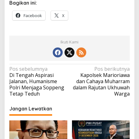
Bagikan ini:
Facebook
X
Ikuti Kami
Navigasi
Pos sebelumnya
Pos berikutnya
Di Tengah Aspirasi
Kapolsek Marioriawa
pos
Jalanan, Humanisme
dan Cahaya Muharram
Polri Menjaga Soppeng
dalam Rajutan Ukhuwah
Tetap Teduh
Warga
Jangan Lewatkan