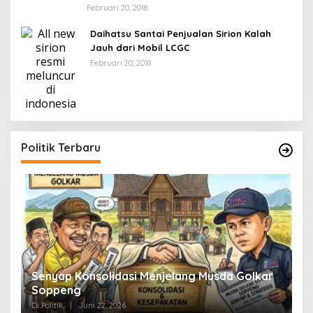
Februari 20, 2018
Daihatsu Santai Penjualan Sirion Kalah
Jauh dari Mobil LCGC
Februari 20, 2018
Politik Terbaru
Senyap Konsolidasi Menjelang Musda Golkar
P
Soppeng
R
Di Politik
|
Juni 22, 2026
Di 