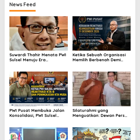
News Feed
Suwardi Thahir Menata PWI
Ketika Sebuah Organisasi
Sulsel Menuju Era
Memilih Berbenah Demi
Profesional dan Digital
Menjaga Martabat
PWI Pusat Membuka Jalan
Silaturahmi yang
Konsolidasi, PWI Sulsel
Menguatkan: Dewan Pers
Sambut dengan Optimisme
dan PWI Sulsel Meneguhkan
Profesionalisme Pers