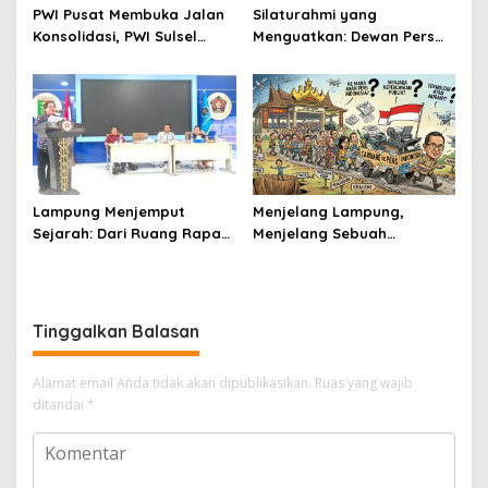
PWI Pusat Membuka Jalan
Silaturahmi yang
Konsolidasi, PWI Sulsel
Menguatkan: Dewan Pers
Sambut dengan Optimisme
dan PWI Sulsel Meneguhkan
Profesionalisme Pers
Lampung Menjemput
Menjelang Lampung,
Sejarah: Dari Ruang Rapat
Menjelang Sebuah
Menuju Panggung Nasional
Pertemuan Besar
Pers Indonesia
Tinggalkan Balasan
Alamat email Anda tidak akan dipublikasikan.
Ruas yang wajib
ditandai
*