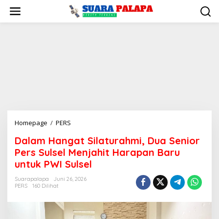
Lewati
ke
konten
Dalam
Homepage
/
PERS
Hangat
Dalam Hangat Silaturahmi, Dua Senior
Silaturahmi,
Pers Sulsel Menjahit Harapan Baru
Dua
Senior
untuk PWI Sulsel
Pers
Suarapalapa
Juni 26, 2026
Sulsel
PERS
160 Dilihat
Menjahit
Harapan
Baru