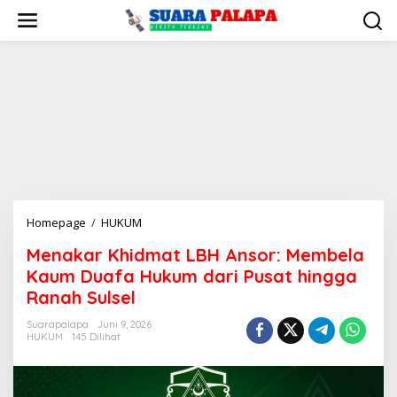
Lewati
ke
konten
Menakar
Homepage
/
HUKUM
Khidmat
Menakar Khidmat LBH Ansor: Membela
LBH
Kaum Duafa Hukum dari Pusat hingga
Ansor:
Membela
Ranah Sulsel
Kaum
Suarapalapa
Juni 9, 2026
Duafa
HUKUM
145 Dilihat
Hukum
dari
Pusat