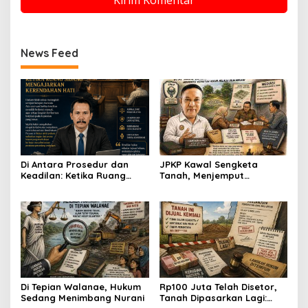
News Feed
Di Antara Prosedur dan
JPKP Kawal Sengketa
Keadilan: Ketika Ruang
Tanah, Menjemput
Sidang Mengajarkan
Kepastian Hukum Melalui
Kerendahan Hati
Jalan Mediasi
Di Tepian Walanae, Hukum
Rp100 Juta Telah Disetor,
Sedang Menimbang Nurani
Tanah Dipasarkan Lagi: