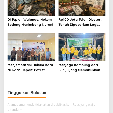
Di Tepian Walanae, Hukum
Rp100 Juta Telah Disetor,
Sedang Menimbang Nurani
Tanah Dipasarkan Lagi:
Kisah H. Ansar Mencari
Keadilan di Tengah
Sengketa Jual Beli
Menjembatani Hukum Baru
Menjaga Kampung dari
di Garis Depan: Potret
Sunyi yang Memabukkan
Sinergi PPNS dan Polres
Wajo Menyambut KUHAP
2026
Tinggalkan Balasan
Alamat email Anda tidak akan dipublikasikan.
Ruas yang wajib
ditandai
*