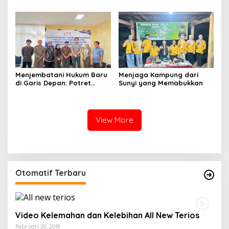
Kisah H. Ansar Mencari
Keadilan di Tengah
Sengketa Jual Beli
Menjembatani Hukum Baru
Menjaga Kampung dari
di Garis Depan: Potret
Sunyi yang Memabukkan
Sinergi PPNS dan Polres
Wajo Menyambut KUHAP
2026
View More
Otomatif Terbaru
Video Kelemahan dan Kelebihan All New Terios
Februari 20, 2018