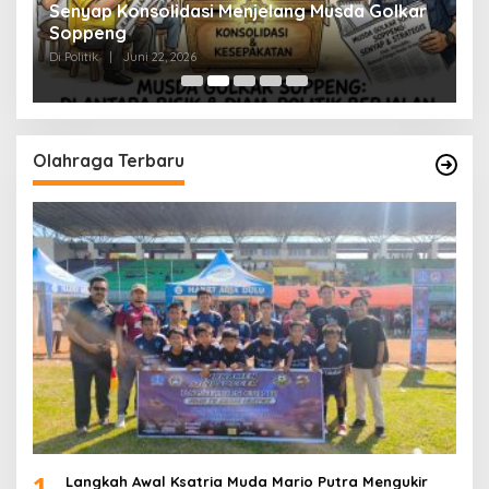
Senyap Konsolidasi Menjelang Musda Golkar
P
Soppeng
R
Di Politik
|
Juni 22, 2026
Di 
Olahraga Terbaru
1
Langkah Awal Ksatria Muda Mario Putra Mengukir