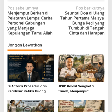
Navigasi
Pos sebelumnya
Pos berikutnya
Menjemput Berkah di
Seuntai Doa di Ulang
pos
Pelataran Lempa: Cerita
Tahun Pertama Maisya:
Personel Gabungan
Bunga Kecil yang
yang Menjaga
Tumbuh di Tengah
Kepulangan Tamu Allah
Cinta dan Harapan
Jangan Lewatkan
Di Antara Prosedur dan
JPKP Kawal Sengketa
Keadilan: Ketika Ruang
Tanah, Menjemput
Sidang Mengajarkan
Kepastian Hukum Melalui
Kerendahan Hati
Jalan Mediasi