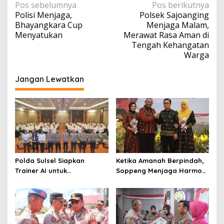
Navigasi
Pos sebelumnya
Pos berikutnya
Polisi Menjaga,
Polsek Sajoanging
pos
Bhayangkara Cup
Menjaga Malam,
Menyatukan
Merawat Rasa Aman di
Tengah Kehangatan
Warga
Jangan Lewatkan
Polda Sulsel Siapkan
Ketika Amanah Berpindah,
Trainer AI untuk
Soppeng Menjaga Harmoni
Mencerdaskan Generasi
Pengabdian
Digital