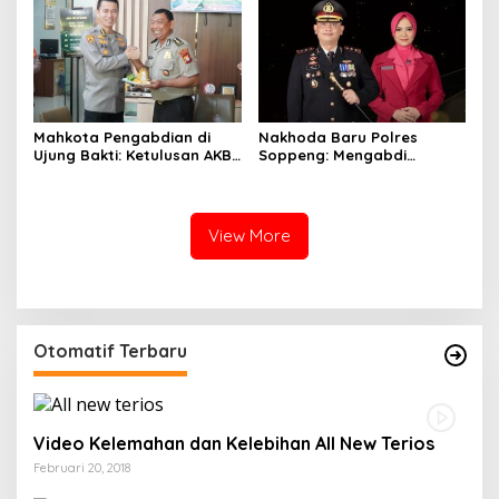
Mahkota Pengabdian di
Nakhoda Baru Polres
Ujung Bakti: Ketulusan AKBP
Soppeng: Mengabdi
Koeswanto Menjaga
dengan Hati, Merajut Asa
Amanah Langit
Bersama Ilahi
View More
Otomatif Terbaru
Video Kelemahan dan Kelebihan All New Terios
Februari 20, 2018