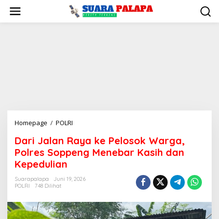
Lewati
ke
konten
Dari
Homepage
/
POLRI
Jalan
Dari Jalan Raya ke Pelosok Warga,
Raya
Polres Soppeng Menebar Kasih dan
ke
Pelosok
Kepedulian
Warga,
Suarapalapa
Juni 19, 2026
Polres
POLRI
748 Dilihat
Soppeng
Menebar
Kasih