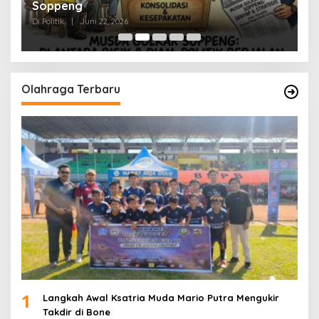
Soppeng
R
Di Politik
|
Juni 22, 2026
Di 
Olahraga Terbaru
1
Langkah Awal Ksatria Muda Mario Putra Mengukir
Takdir di Bone