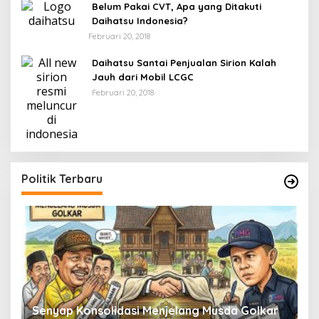
Belum Pakai CVT, Apa yang Ditakuti
Daihatsu Indonesia?
Februari 20, 2018
Daihatsu Santai Penjualan Sirion Kalah
Jauh dari Mobil LCGC
Februari 20, 2018
Politik Terbaru
Senyap Konsolidasi Menjelang Musda Golkar
P