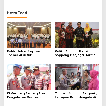
News Feed
Polda Sulsel Siapkan
Ketika Amanah Berpindah,
Trainer AI untuk
Soppeng Menjaga Harmoni
Mencerdaskan Generasi
Pengabdian
Digital
Di Gerbang Pedang Pora,
Tongkat Amanah Berganti,
Pengabdian Berpindah
Harapan Baru Menyala di
Menjadi Amanah
Polres Soppeng