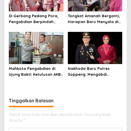
Di Gerbang Pedang Pora,
Tongkat Amanah Berganti,
Pengabdian Berpindah
Harapan Baru Menyala di
Menjadi Amanah
Polres Soppeng
Mahkota Pengabdian di
Nakhoda Baru Polres
Ujung Bakti: Ketulusan AKBP
Soppeng: Mengabdi
Koeswanto Menjaga
dengan Hati, Merajut Asa
Amanah Langit
Bersama Ilahi
Tinggalkan Balasan
Alamat email Anda tidak akan dipublikasikan.
Ruas yang wajib
ditandai
*