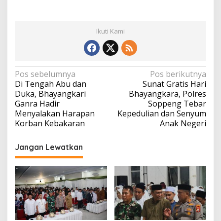
Ikuti Kami
Navigasi
Pos sebelumnya
Pos berikutnya
Di Tengah Abu dan
Sunat Gratis Hari
pos
Duka, Bhayangkari
Bhayangkara, Polres
Ganra Hadir
Soppeng Tebar
Menyalakan Harapan
Kepedulian dan Senyum
Korban Kebakaran
Anak Negeri
Jangan Lewatkan