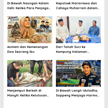
Di Bawah Naungan Kalam
Kapolsek Marioriawa dan
Ilahi: Ketika Para Penjaga
Cahaya Muharram dalam
Negeri Menghormati Para
Rajutan Ukhuwah Warga
Penjaga Al-Qur’an
Asmiati dan Kemenangan
Dari Tanah Suci ke
Doa Seorang Ibu
Kampung Halaman:
Tasyakuran Brigjen Pol
Faizal Menyatukan
Silaturahmi, Menguatkan
Kebersamaan di Bumi
Latemmamala
Menjemput Berkah di
Di Bawah Langit Iduladha,
Manyili: Ketika Ketulusan
Soppeng Menjaga Harmoni
Berkurban Membasuh Hati
dalam Sujud dan
dan Merekatkan Harmoni
Pengabdian