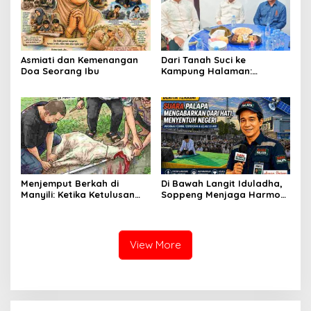
Asmiati dan Kemenangan
Dari Tanah Suci ke
Doa Seorang Ibu
Kampung Halaman:
Tasyakuran Brigjen Pol
Faizal Menyatukan
Silaturahmi, Menguatkan
Kebersamaan di Bumi
Latemmamala
Menjemput Berkah di
Di Bawah Langit Iduladha,
Manyili: Ketika Ketulusan
Soppeng Menjaga Harmoni
Berkurban Membasuh Hati
dalam Sujud dan
dan Merekatkan Harmoni
Pengabdian
View More