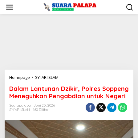
Lewati
ke
konten
Dalam
Homepage
/
SYI'AR ISLAM
Lantunan
Dalam Lantunan Dzikir, Polres Soppeng
Dzikir,
Meneguhkan Pengabdian untuk Negeri
Polres
Soppeng
Suarapalapa
Juni 25, 2026
Meneguhkan
SYI'AR ISLAM
160 Dilihat
Pengabdian
untuk
Negeri