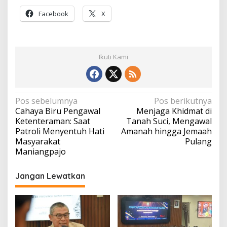
Facebook
X
Ikuti Kami
Navigasi
Pos sebelumnya
Pos berikutnya
Cahaya Biru Pengawal
Menjaga Khidmat di
pos
Ketenteraman: Saat
Tanah Suci, Mengawal
Patroli Menyentuh Hati
Amanah hingga Jemaah
Masyarakat
Pulang
Maniangpajo
Jangan Lewatkan