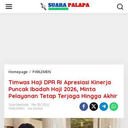
Lewati
ke
konten
Timwas
Homepage
/
PARLEMEN
Haji
Timwas Haji DPR RI Apresiasi Kinerja
DPR
Puncak Ibadah Haji 2026, Minta
RI
Apresiasi
Pelayanan Tetap Terjaga Hingga Akhir
Kinerja
Suarapalapa
Mei 30, 2026
Puncak
PARLEMEN
144 Dilihat
Ibadah
Haji
2026,