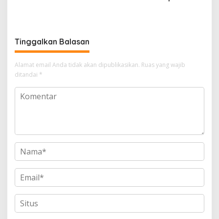
Muh. Ikram Mengawal Nadi
Menjadi Ruang Doa dan
Pembangunan Soppeng
Harapan Warga Laringgi
Tinggalkan Balasan
Alamat email Anda tidak akan dipublikasikan.
Ruas yang wajib
ditandai
*