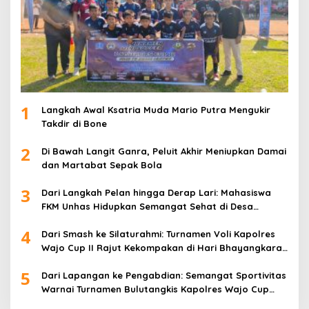
1
Langkah Awal Ksatria Muda Mario Putra Mengukir
Takdir di Bone
2
Di Bawah Langit Ganra, Peluit Akhir Meniupkan Damai
dan Martabat Sepak Bola
3
Dari Langkah Pelan hingga Derap Lari: Mahasiswa
FKM Unhas Hidupkan Semangat Sehat di Desa
Congko
4
Dari Smash ke Silaturahmi: Turnamen Voli Kapolres
Wajo Cup II Rajut Kekompakan di Hari Bhayangkara
ke-80
5
Dari Lapangan ke Pengabdian: Semangat Sportivitas
Warnai Turnamen Bulutangkis Kapolres Wajo Cup
2026