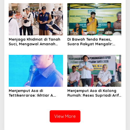
Menjaga Khidmat di Tanah
Di Bawah Tenda Reses,
Suci, Mengawal Amanah
Suara Rakyat Mengalir:
hingga Jemaah Pulang
Dari Air Keruh hingga Jalan
Gelap di Soppeng
Menjemput Asa di
Menjemput Asa di Kolong
Tettikenrarae: Ikhtiar A.
Rumah: Reses Supriadi Arif
Muh. Ikram Mengawal Nadi
Menjadi Ruang Doa dan
Pembangunan Soppeng
Harapan Warga Laringgi
View More