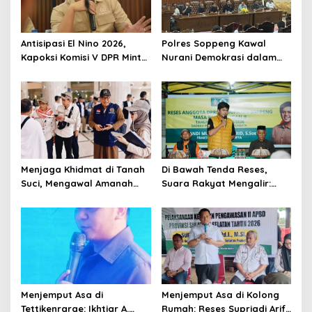
Antisipasi El Nino 2026,
Polres Soppeng Kawal
Kapoksi Komisi V DPR Minta
Nurani Demokrasi dalam
BMKG Perkuat Mitigasi
Dekap Kemanusiaan
Menjaga Khidmat di Tanah
Di Bawah Tenda Reses,
Suci, Mengawal Amanah
Suara Rakyat Mengalir:
hingga Jemaah Pulang
Dari Air Keruh hingga Jalan
Gelap di Soppeng
Menjemput Asa di
Menjemput Asa di Kolong
Tettikenrarae: Ikhtiar A.
Rumah: Reses Supriadi Arif