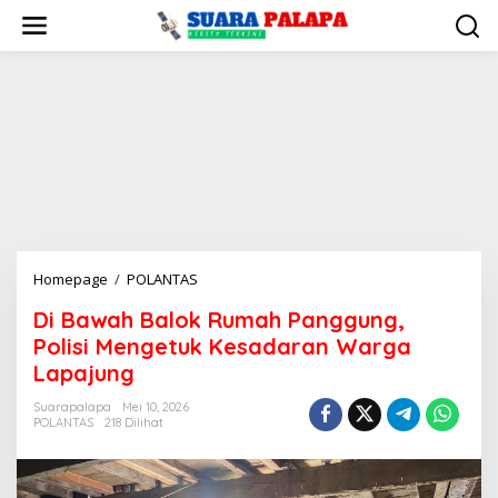
Lewati
ke
konten
Di
Homepage
/
POLANTAS
Bawah
Di Bawah Balok Rumah Panggung,
Balok
Polisi Mengetuk Kesadaran Warga
Rumah
Panggung,
Lapajung
Polisi
Suarapalapa
Mei 10, 2026
Mengetuk
POLANTAS
218 Dilihat
Kesadaran
Warga
Lapajung