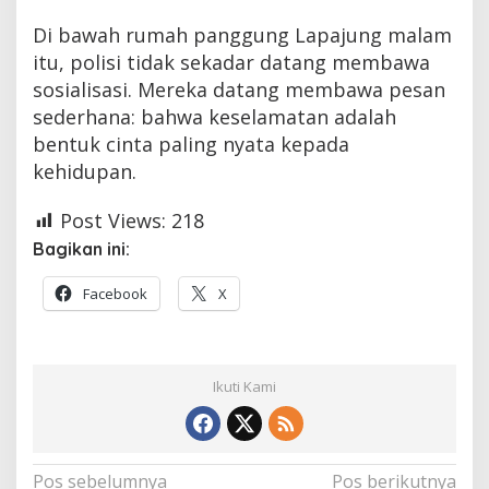
Di bawah rumah panggung Lapajung malam
itu, polisi tidak sekadar datang membawa
sosialisasi. Mereka datang membawa pesan
sederhana: bahwa keselamatan adalah
bentuk cinta paling nyata kepada
kehidupan.
Post Views:
218
Bagikan ini:
Facebook
X
Ikuti Kami
Navigasi
Pos sebelumnya
Pos berikutnya