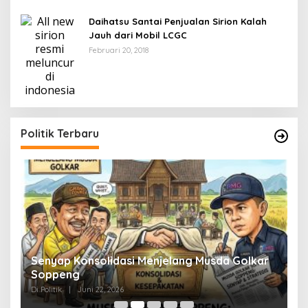
Daihatsu Santai Penjualan Sirion Kalah
Jauh dari Mobil LCGC
Februari 20, 2018
Politik Terbaru
Senyap Konsolidasi Menjelang Musda Golkar
P
Soppeng
R
Di Politik
|
Juni 22, 2026
Di 