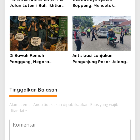
Jalan Latenri Bali: Ikhtiar
Soppeng: Mencetak
Saka Bhayangkara
Generasi Emas yang Tertib
Menjaga Nyawa
dan Peduli Keselamatan
Jalan
Di Bawah Rumah
Antisipasi Lonjakan
Panggung, Negara
Pengunjung Pasar Jelang
Menyala Kecil-Kecil
Lebaran, Satlantas
Intensifkan Pengaturan
Arus Lantas
Tinggalkan Balasan
Alamat email Anda tidak akan dipublikasikan.
Ruas yang wajib
ditandai
*