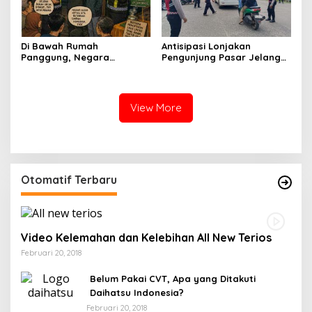
Di Bawah Rumah
Antisipasi Lonjakan
Panggung, Negara
Pengunjung Pasar Jelang
Menyala Kecil-Kecil
Lebaran, Satlantas
Intensifkan Pengaturan
Arus Lantas
View More
Otomatif Terbaru
Video Kelemahan dan Kelebihan All New Terios
Februari 20, 2018
Belum Pakai CVT, Apa yang Ditakuti
Daihatsu Indonesia?
Februari 20, 2018