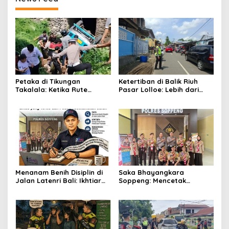
Petaka di Tikungan
Ketertiban di Balik Riuh
Takalala: Ketika Rute
Pasar Lolloe: Lebih dari
Sekolah Berujung Jerit dan
Sekadar Pengaturan Jalan
Evakuasi
Menanam Benih Disiplin di
Saka Bhayangkara
Jalan Latenri Bali: Ikhtiar
Soppeng: Mencetak
Saka Bhayangkara
Generasi Emas yang Tertib
Menjaga Nyawa
dan Peduli Keselamatan
Jalan