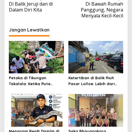
Di Balik Jeruji dan di
Di Bawah Rumah
pos
Dalam Diri Kita
Panggung, Negara
Menyala Kecil-Kecil
Jangan Lewatkan
Petaka di Tikungan
Ketertiban di Balik Riuh
Takalala: Ketika Rute
Pasar Lolloe: Lebih dari
Sekolah Berujung Jerit dan
Sekadar Pengaturan Jalan
Evakuasi
Menanam Benih Disiplin di
Saka Bhayangkara