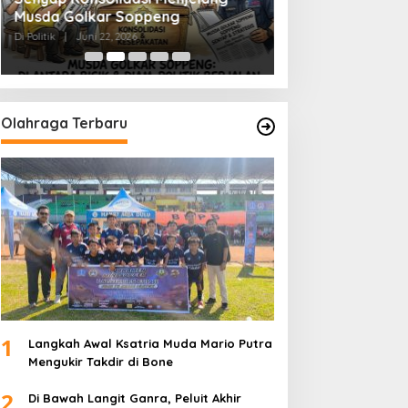
Musda Golkar Soppeng
Menjernihkan Su
Di Politik
|
Juni 22, 2026
Di Politik
|
Juni 2, 2026
Olahraga Terbaru
1
Langkah Awal Ksatria Muda Mario Putra
Mengukir Takdir di Bone
2
Di Bawah Langit Ganra, Peluit Akhir