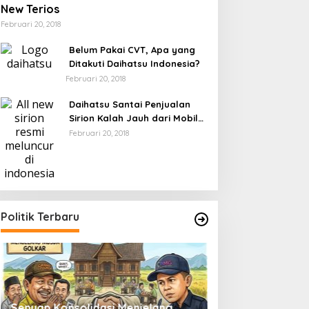
New Terios
Februari 20, 2018
Belum Pakai CVT, Apa yang
Ditakuti Daihatsu Indonesia?
Februari 20, 2018
Daihatsu Santai Penjualan
Sirion Kalah Jauh dari Mobil
LCGC
Februari 20, 2018
Politik Terbaru
Senyap Konsolidasi Menjelang
Pemilu 2029 dan