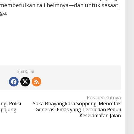
 membetulkan tali helmnya—dan untuk sesaat,
ga.
Ikuti Kami
Pos berikutnya
g, Polisi
Saka Bhayangkara Soppeng: Mencetak
apajung
Generasi Emas yang Tertib dan Peduli
Keselamatan Jalan