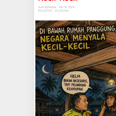
Menyala
Suarapalapa
Mei 10, 2026
Kecil-
POLANTAS
212 Dilihat
Kecil