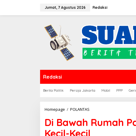
Lewati
Jumat, 7 Agustus 2026
Redaksi
ke
konten
Redaksi
Berita Politik
Persija Jakarta
Mobil
PPP
Geri
Di
Homepage
/
POLANTAS
Bawah
Di Bawah Rumah P
Rumah
Panggung,
Kecil-Kecil
Negara