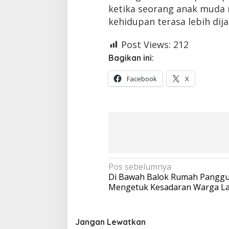
ketika seorang anak muda
kehidupan terasa lebih dija
Post Views:
212
Bagikan ini:
Facebook
X
Navigasi
Pos sebelumnya
Di Bawah Balok Rumah Panggun
pos
Mengetuk Kesadaran Warga L
Jangan Lewatkan