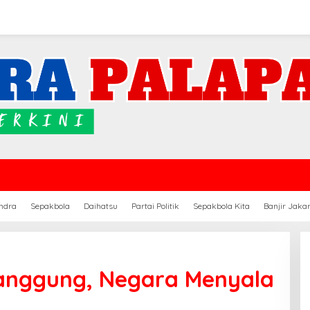
ndra
Sepakbola
Daihatsu
Partai Politik
Sepakbola Kita
Banjir Jaka
anggung, Negara Menyala