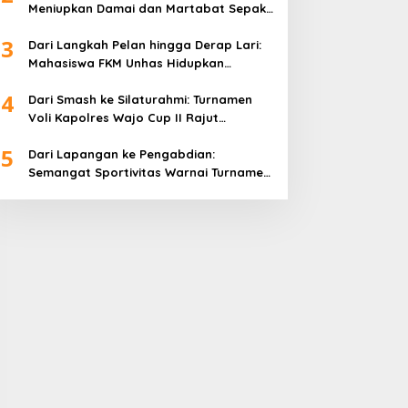
Meniupkan Damai dan Martabat Sepak
Bola
3
Dari Langkah Pelan hingga Derap Lari:
Mahasiswa FKM Unhas Hidupkan
Semangat Sehat di Desa Congko
4
Dari Smash ke Silaturahmi: Turnamen
Voli Kapolres Wajo Cup II Rajut
Kekompakan di Hari Bhayangkara ke-
5
80
Dari Lapangan ke Pengabdian:
Semangat Sportivitas Warnai Turnamen
Bulutangkis Kapolres Wajo Cup 2026