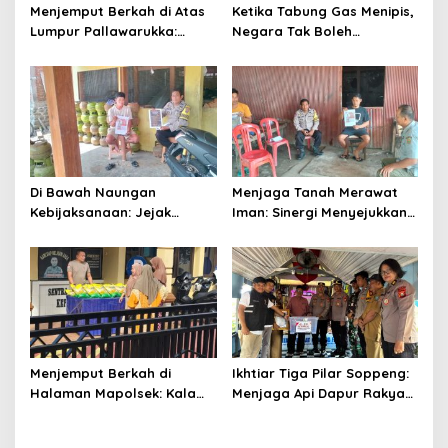
Menjemput Berkah di Atas
Ketika Tabung Gas Menipis,
Lumpur Pallawarukka:
Negara Tak Boleh
Sinergi Semesta, Jiwa-Jiwa
Kehabisan Kepedulian
yang Merawat Kehidupan
Di Bawah Naungan
Menjaga Tanah Merawat
Kebijaksanaan: Jejak
Iman: Sinergi Menyejukkan
Langkah AIPTU Ibrahim
dari Jantung Persawahan
Menjaga Amanah dan
Soppeng
Kehangatan
Menjemput Berkah di
Ikhtiar Tiga Pilar Soppeng:
Halaman Mapolsek: Kala
Menjaga Api Dapur Rakyat
Ketulusan Bhayangkara
dan Nadi Sawah
Meringankan Beban Umat