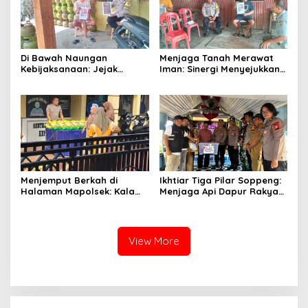
Di Bawah Naungan
Menjaga Tanah Merawat
Kebijaksanaan: Jejak
Iman: Sinergi Menyejukkan
Langkah AIPTU Ibrahim
dari Jantung Persawahan
Menjaga Amanah dan
Soppeng
Kehangatan
Menjemput Berkah di
Ikhtiar Tiga Pilar Soppeng:
Halaman Mapolsek: Kala
Menjaga Api Dapur Rakyat
Ketulusan Bhayangkara
dan Nadi Sawah
Meringankan Beban Umat
View More