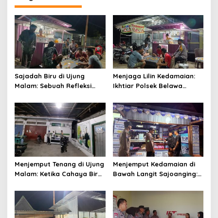
Sajadah Biru di Ujung
Menjaga Lilin Kedamaian:
Malam: Sebuah Refleksi
Ikhtiar Polsek Belawa
tentang Keamanan dan
Memeluk Malam demi
Silaturahmi
Ketenteraman Umat
Menjemput Tenang di Ujung
Menjemput Kedamaian di
Malam: Ketika Cahaya Biru
Bawah Langit Sajoanging:
Polri Menjaga Sujud dan
Sajadah Malam, Langkah
Istirahat Warga
Polisi, dan Hati yang
Sabbangparu
Menjaga