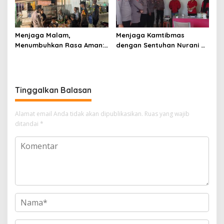
Menjaga Malam,
Menjaga Kamtibmas
Menumbuhkan Rasa Aman:
dengan Sentuhan Nurani di
Ketika Patroli Menjadi
Tengah Kehidupan
Ikhtiar Merawat
Masyarakat
Kepercayaan Warga
Tinggalkan Balasan
Alamat email Anda tidak akan dipublikasikan.
Ruas yang wajib
ditandai
*