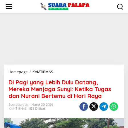
Lewati
ke
konten
Di
Homepage
/
KAMTIBMAS
Pagi
Di Pagi yang Lebih Dulu Datang,
yang
Mereka Menjaga Sunyi: Ketika Tugas
Lebih
Dulu
dan Nurani Bertemu di Hari Raya
Datang,
Suarapalapa
Maret 20, 2026
Mereka
KAMTIBMAS
826 Dilihat
Menjaga
Sunyi:
Ketika