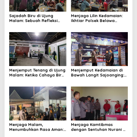
Sajadah Biru di Ujung
Menjaga Lilin Kedamaian:
Malam: Sebuah Refleksi
Ikhtiar Polsek Belawa
tentang Keamanan dan
Memeluk Malam demi
Silaturahmi
Ketenteraman Umat
Menjemput Tenang di Ujung
Menjemput Kedamaian di
Malam: Ketika Cahaya Biru
Bawah Langit Sajoanging:
Polri Menjaga Sujud dan
Sajadah Malam, Langkah
Istirahat Warga
Polisi, dan Hati yang
Sabbangparu
Menjaga
Menjaga Malam,
Menjaga Kamtibmas
Menumbuhkan Rasa Aman:
dengan Sentuhan Nurani di
Ketika Patroli Menjadi
Tengah Kehidupan