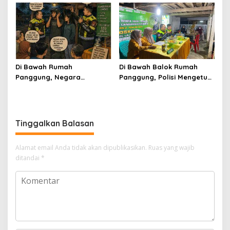
Menjaga Nyawa
dan Peduli Keselamatan
Jalan
Di Bawah Rumah
Di Bawah Balok Rumah
Panggung, Negara
Panggung, Polisi Mengetuk
Menyala Kecil-Kecil
Kesadaran Warga
Lapajung
Tinggalkan Balasan
Alamat email Anda tidak akan dipublikasikan.
Ruas yang wajib
ditandai
*