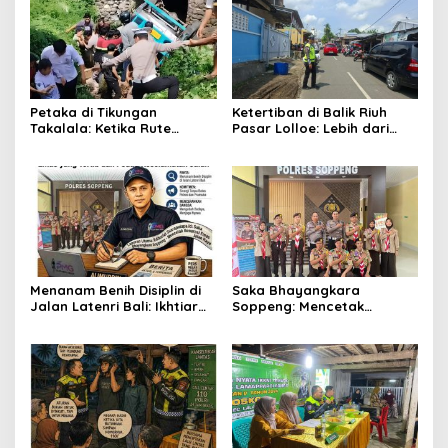
Petaka di Tikungan
Ketertiban di Balik Riuh
Takalala: Ketika Rute
Pasar Lolloe: Lebih dari
Sekolah Berujung Jerit dan
Sekadar Pengaturan Jalan
Evakuasi
Menanam Benih Disiplin di
Saka Bhayangkara
Jalan Latenri Bali: Ikhtiar
Soppeng: Mencetak
Saka Bhayangkara
Generasi Emas yang Tertib
Menjaga Nyawa
dan Peduli Keselamatan
Jalan