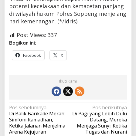
potensi kecelakaan dan kemacetan panjang
di wilayah hukum Polres Soppeng menjelang
hari kemenangan. (*/Idris)
Post Views:
337
Bagikan ini:
Facebook
X
Ikuti Kami
Navigasi
Pos sebelumnya
Pos berikutnya
Di Balik Barikade Merah:
Di Pagi yang Lebih Dulu
pos
Simfoni Ramadhan,
Datang, Mereka
Ketika Jalanan Menjelma
Menjaga Sunyi: Ketika
Arena Kejujuran
Tugas dan Nurani