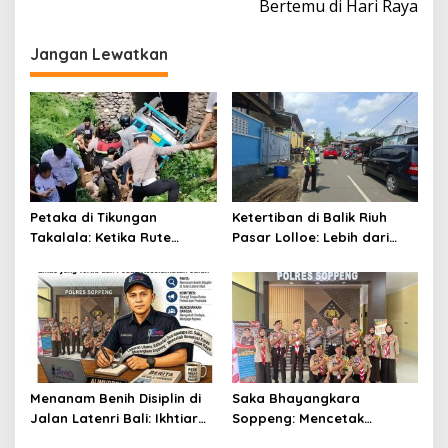
Bertemu di Hari Raya
Jangan Lewatkan
Petaka di Tikungan
Ketertiban di Balik Riuh
Takalala: Ketika Rute
Pasar Lolloe: Lebih dari
Sekolah Berujung Jerit dan
Sekadar Pengaturan Jalan
Evakuasi
Menanam Benih Disiplin di
Saka Bhayangkara
Jalan Latenri Bali: Ikhtiar
Soppeng: Mencetak
Saka Bhayangkara
Generasi Emas yang Tertib