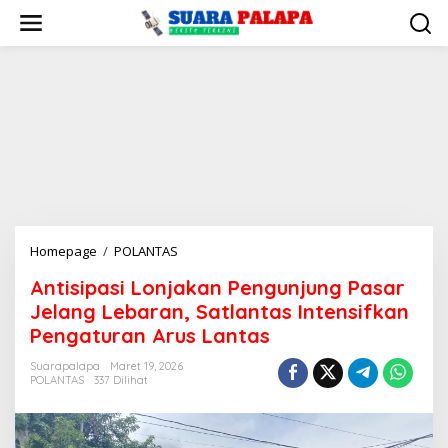
Lewati
ke
konten
Antisipasi
Homepage
/
POLANTAS
Lonjakan
Antisipasi Lonjakan Pengunjung Pasar
Pengunjung
Jelang Lebaran, Satlantas Intensifkan
Pasar
Jelang
Pengaturan Arus Lantas
Lebaran,
Suarapalapa
Maret 19, 2026
Satlantas
POLANTAS
337 Dilihat
Intensifkan
Pengaturan
Arus