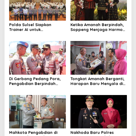
Polda Sulsel Siapkan
Ketika Amanah Berpindah,
Trainer AI untuk
Soppeng Menjaga Harmoni
Mencerdaskan Generasi
Pengabdian
Digital
Di Gerbang Pedang Pora,
Tongkat Amanah Berganti,
Pengabdian Berpindah
Harapan Baru Menyala di
Menjadi Amanah
Polres Soppeng
Mahkota Pengabdian di
Nakhoda Baru Polres