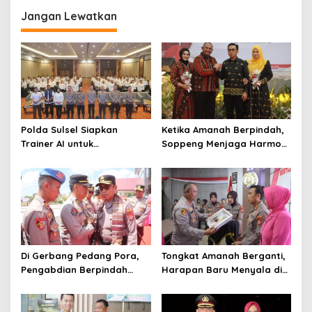
Jangan Lewatkan
Polda Sulsel Siapkan
Ketika Amanah Berpindah,
Trainer AI untuk
Soppeng Menjaga Harmoni
Mencerdaskan Generasi
Pengabdian
Digital
Di Gerbang Pedang Pora,
Tongkat Amanah Berganti,
Pengabdian Berpindah
Harapan Baru Menyala di
Menjadi Amanah
Polres Soppeng