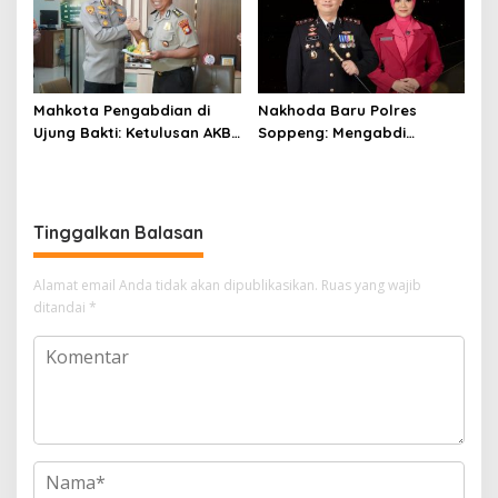
Mahkota Pengabdian di
Nakhoda Baru Polres
Ujung Bakti: Ketulusan AKBP
Soppeng: Mengabdi
Koeswanto Menjaga
dengan Hati, Merajut Asa
Amanah Langit
Bersama Ilahi
Tinggalkan Balasan
Alamat email Anda tidak akan dipublikasikan.
Ruas yang wajib
ditandai
*