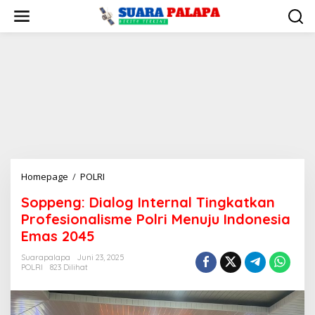
Lewati
ke
konten
Soppeng:
Homepage
/
POLRI
Dialog
Soppeng: Dialog Internal Tingkatkan
Internal
Profesionalisme Polri Menuju Indonesia
Tingkatkan
Profesionalisme
Emas 2045
Polri
Suarapalapa
Juni 23, 2025
Menuju
POLRI
823 Dilihat
Indonesia
Emas
2045