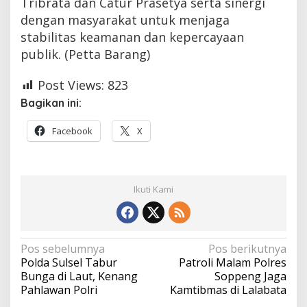
Tribrata dan Catur Prasetya serta sinergi
dengan masyarakat untuk menjaga
stabilitas keamanan dan kepercayaan
publik. (Petta Barang)
Post Views:
823
Bagikan ini:
Facebook
X
Ikuti Kami
Navigasi
Pos sebelumnya
Pos berikutnya
Polda Sulsel Tabur
Patroli Malam Polres
pos
Bunga di Laut, Kenang
Soppeng Jaga
Pahlawan Polri
Kamtibmas di Lalabata