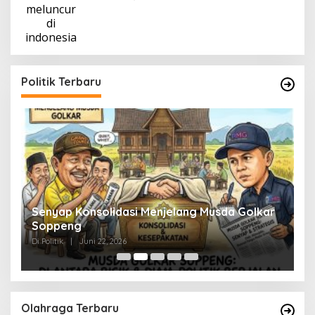
Politik Terbaru
Senyap Konsolidasi Menjelang Musda Golkar
P
Soppeng
R
Di Politik
|
Juni 22, 2026
Di 
Olahraga Terbaru