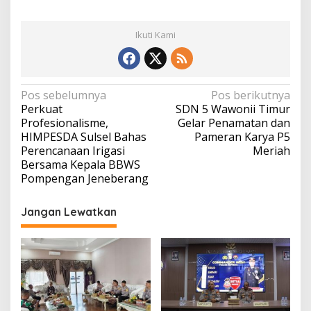
Ikuti Kami
Navigasi
Pos sebelumnya
Pos berikutnya
Perkuat
SDN 5 Wawonii Timur
pos
Profesionalisme,
Gelar Penamatan dan
HIMPESDA Sulsel Bahas
Pameran Karya P5
Perencanaan Irigasi
Meriah
Bersama Kepala BBWS
Pompengan Jeneberang
Jangan Lewatkan