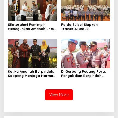
Silaturahmi Pemimpin,
Polda Sulsel Siapkan
Meneguhkan Amanah untuk
Trainer AI untuk
Wajo
Mencerdaskan Generasi
Digital
Ketika Amanah Berpindah,
Di Gerbang Pedang Pora,
Soppeng Menjaga Harmoni
Pengabdian Berpindah
Pengabdian
Menjadi Amanah
View More