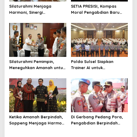
Silaturahmi Menjaga
SETIA PRESISI, Kompas
Harmoni, Sinergi
Moral Pengabdian Baru
Meneguhkan Amanah di
Polres Soppeng
Soppeng
Silaturahmi Pemimpin,
Polda Sulsel Siapkan
Meneguhkan Amanah untuk
Trainer AI untuk
Wajo
Mencerdaskan Generasi
Digital
Ketika Amanah Berpindah,
Di Gerbang Pedang Pora,
Soppeng Menjaga Harmoni
Pengabdian Berpindah
Pengabdian
Menjadi Amanah