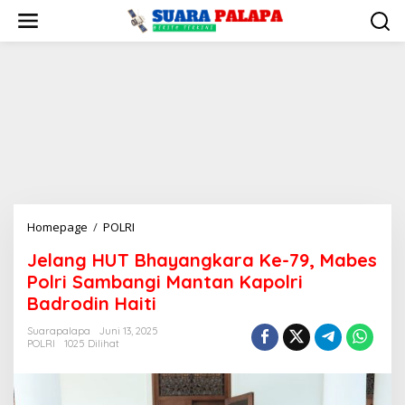
Lewati
ke
konten
Jelang
Homepage
/
POLRI
HUT
Jelang HUT Bhayangkara Ke-79, Mabes
Bhayangkara
Polri Sambangi Mantan Kapolri
Ke-
79,
Badrodin Haiti
Mabes
Suarapalapa
Juni 13, 2025
Polri
POLRI
1025 Dilihat
Sambangi
Mantan
Kapolri