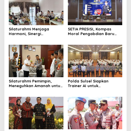
Silaturahmi Menjaga
SETIA PRESISI, Kompas
Harmoni, Sinergi
Moral Pengabdian Baru
Meneguhkan Amanah di
Polres Soppeng
Soppeng
Silaturahmi Pemimpin,
Polda Sulsel Siapkan
Meneguhkan Amanah untuk
Trainer AI untuk
Wajo
Mencerdaskan Generasi
Digital