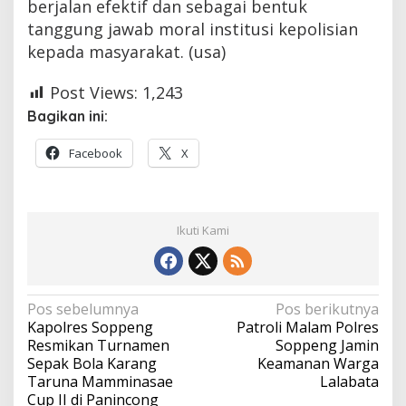
berjalan efektif dan sebagai bentuk
tanggung jawab moral institusi kepolisian
kepada masyarakat. (usa)
Post Views:
1,243
Bagikan ini:
Facebook
X
Ikuti Kami
Navigasi
Pos sebelumnya
Pos berikutnya
Kapolres Soppeng
Patroli Malam Polres
pos
Resmikan Turnamen
Soppeng Jamin
Sepak Bola Karang
Keamanan Warga
Taruna Mamminasae
Lalabata
Cup II di Panincong