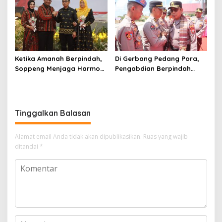
Ketika Amanah Berpindah,
Di Gerbang Pedang Pora,
Soppeng Menjaga Harmoni
Pengabdian Berpindah
Pengabdian
Menjadi Amanah
Tinggalkan Balasan
Alamat email Anda tidak akan dipublikasikan.
Ruas yang wajib
ditandai
*