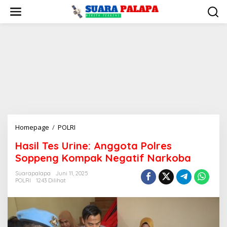
Lewati
ke
konten
Hasil
Homepage
/
POLRI
Tes
Hasil Tes Urine: Anggota Polres
Urine:
Soppeng Kompak Negatif Narkoba
Anggota
Polres
Suarapalapa
Juni 11, 2025
Soppeng
POLRI
1243 Dilihat
Kompak
Negatif
Narkoba