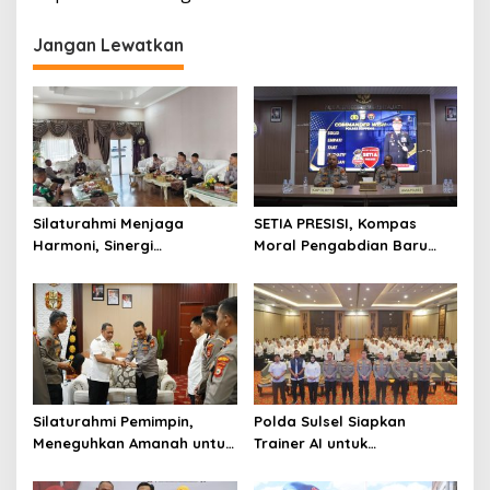
Jangan Lewatkan
Silaturahmi Menjaga
SETIA PRESISI, Kompas
Harmoni, Sinergi
Moral Pengabdian Baru
Meneguhkan Amanah di
Polres Soppeng
Soppeng
Silaturahmi Pemimpin,
Polda Sulsel Siapkan
Meneguhkan Amanah untuk
Trainer AI untuk
Wajo
Mencerdaskan Generasi
Digital