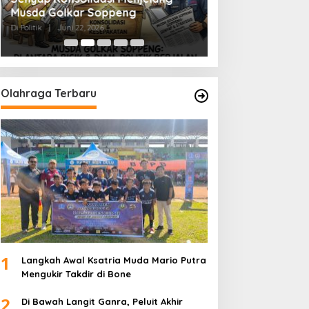
Musda Golkar Soppeng
Menjernihkan Su
Di Politik
|
Juni 22, 2026
Di Politik
|
Juni 2, 2026
Olahraga Terbaru
1
Langkah Awal Ksatria Muda Mario Putra
Mengukir Takdir di Bone
2
Di Bawah Langit Ganra, Peluit Akhir