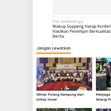
Navigasi
Pos sebelumnya
Wabup Soppeng Harap Konfer
pos
Hasilkan Pemimpin BerkualitasR
Berita
Jangan Lewatkan
Ikhtiar Pulang Kampung dari
Menjaga 
Unhas Hotel
Sinergi P
Ibadah U
Pitumpa