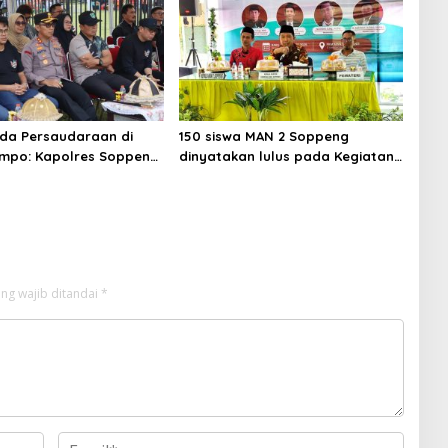
da Persaudaraan di
150 siswa MAN 2 Soppeng
mpo: Kapolres Soppeng
dinyatakan lulus pada Kegiatan
 Jambore IMI dan Vespa
Penguatan Moderasi Beragama
 Aman
ng wajib ditandai
*