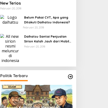
New Terios
Februari 20, 2018
Belum Pakai CVT, Apa yang
Ditakuti Daihatsu Indonesia?
Februari 20, 2018
Daihatsu Santai Penjualan
Sirion Kalah Jauh dari Mobil
LCGC
Februari 20, 2018
Politik Terbaru
Senyap Konsolidasi Menjelang
Pemilu 2029 dan