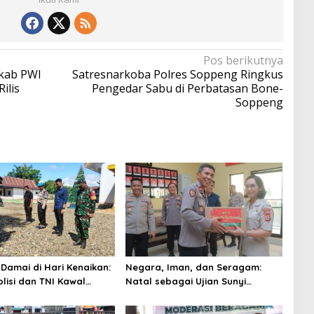
Pos berikutnya
kab PWI
Satresnarkoba Polres Soppeng Ringkus
ilis
Pengedar Sabu di Perbatasan Bone-
Soppeng
Damai di Hari Kenaikan:
Negara, Iman, dan Seragam:
olisi dan TNI Kawal
Natal sebagai Ujian Sunyi
mat Nasrani di
Institusi
nua