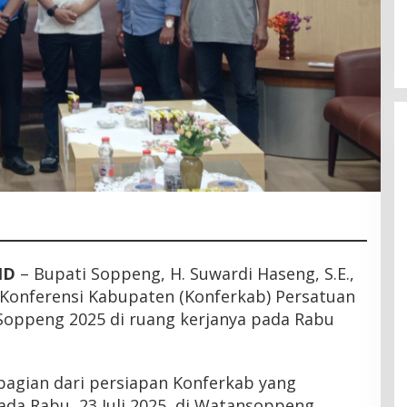
Latemmamala
Di Politik
|
Juni 22, 2026
ID
– Bupati Soppeng, H. Suwardi Haseng, S.E.,
 Konferensi Kabupaten (Konferkab) Persatuan
Soppeng 2025 di ruang kerjanya pada Rabu
agian dari persiapan Konferkab yang
da Rabu, 23 Juli 2025, di Watansoppeng.