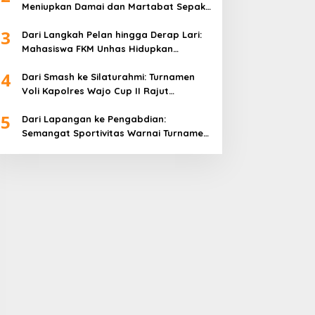
Meniupkan Damai dan Martabat Sepak
Bola
3
Dari Langkah Pelan hingga Derap Lari:
Mahasiswa FKM Unhas Hidupkan
Semangat Sehat di Desa Congko
4
Dari Smash ke Silaturahmi: Turnamen
Voli Kapolres Wajo Cup II Rajut
Kekompakan di Hari Bhayangkara ke-
5
80
Dari Lapangan ke Pengabdian:
Semangat Sportivitas Warnai Turnamen
Bulutangkis Kapolres Wajo Cup 2026