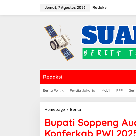
Lewati
Jumat, 7 Agustus 2026
Redaksi
ke
konten
Redaksi
Berita Politik
Persija Jakarta
Mobil
PPP
Geri
Bupati
Homepage
/
Berita
Soppeng
Bupati Soppeng Aud
Audiensi
dengan
Konferkab PWI 202
Panitia