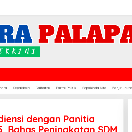
ndra
Sepakbola
Daihatsu
Partai Politik
Sepakbola Kita
Banjir Jaka
iensi dengan Panitia
5, Bahas Peningkatan SDM