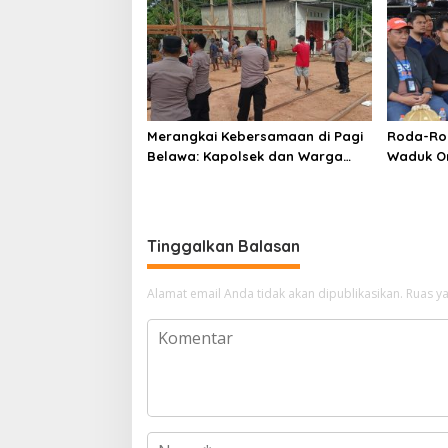
Merangkai Kebersamaan di Pagi
Roda-Ro
Belawa: Kapolsek dan Warga
Waduk O
Bergotong Royong Dirikan
Pastikan
Rumah Panggung
Berjalan
Tinggalkan Balasan
Alamat email Anda tidak akan dipublikasikan.
Ruas ya