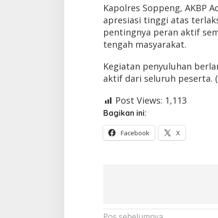
Kapolres Soppeng, AKBP Adi
apresiasi tinggi atas terla
pentingnya peran aktif se
tengah masyarakat.
Kegiatan penyuluhan berlan
aktif dari seluruh peserta. 
Post Views:
1,113
Bagikan ini:
Facebook
X
Navigasi
Pos sebelumnya