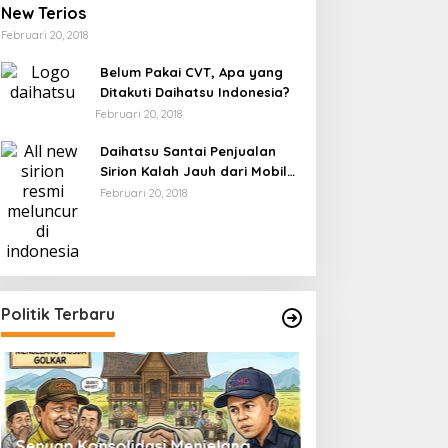
New Terios
Februari 20, 2018
Belum Pakai CVT, Apa yang
Ditakuti Daihatsu Indonesia?
Februari 20, 2018
Daihatsu Santai Penjualan
Sirion Kalah Jauh dari Mobil
LCGC
Februari 20, 2018
Politik Terbaru
Senyap Konsolidasi Menjelang
Pemilu 2029 dan