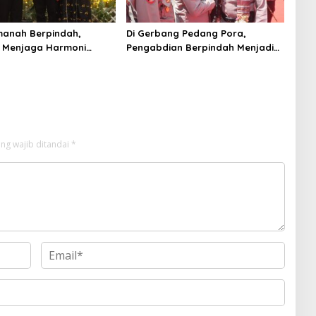
manah Berpindah,
Di Gerbang Pedang Pora,
 Menjaga Harmoni
Pengabdian Berpindah Menjadi
ian
Amanah
ng wajib ditandai
*