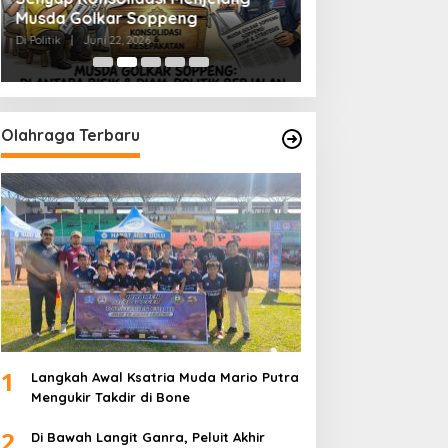
Musda Golkar Soppeng
Menjernihkan Su
Di Politik
|
Juni 22, 2026
Di Politik
|
Juni 2, 2026
Olahraga Terbaru
1
Langkah Awal Ksatria Muda Mario Putra
Mengukir Takdir di Bone
2
Di Bawah Langit Ganra, Peluit Akhir