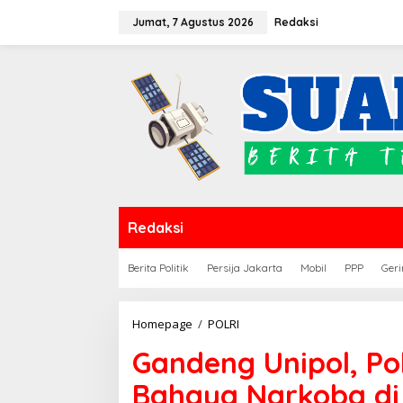
Lewati
Jumat, 7 Agustus 2026
Redaksi
ke
konten
Redaksi
Berita Politik
Persija Jakarta
Mobil
PPP
Geri
Gandeng
Homepage
/
POLRI
Unipol,
Gandeng Unipol, Pol
Polres
Soppeng
Bahaya Narkoba di
Sosialisasi