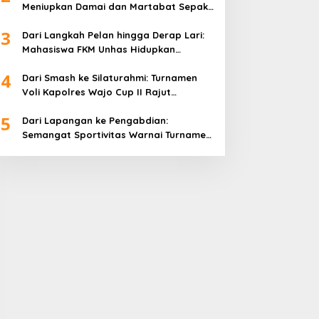
Meniupkan Damai dan Martabat Sepak
Bola
3
Dari Langkah Pelan hingga Derap Lari:
Mahasiswa FKM Unhas Hidupkan
Semangat Sehat di Desa Congko
4
Dari Smash ke Silaturahmi: Turnamen
Voli Kapolres Wajo Cup II Rajut
Kekompakan di Hari Bhayangkara ke-
5
80
Dari Lapangan ke Pengabdian:
Semangat Sportivitas Warnai Turnamen
Bulutangkis Kapolres Wajo Cup 2026