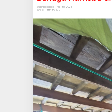
Bahaya
Suarapalapa
Mei 30, 2025
Narkoba
POLRI
1113 Dilihat
di
Kampung
Baru
Labessi