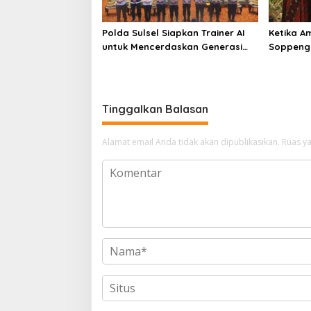
Polda Sulsel Siapkan Trainer AI
Ketika A
untuk Mencerdaskan Generasi
Soppeng
Digital
Pengabd
Tinggalkan Balasan
Alamat email Anda tidak akan dipublikasikan.
Ruas ya