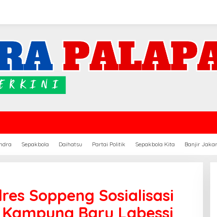
ndra
Sepakbola
Daihatsu
Partai Politik
Sepakbola Kita
Banjir Jaka
res Soppeng Sosialisasi
 Kampung Baru Labessi