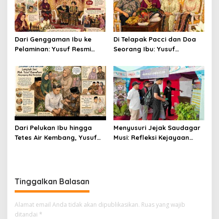
Dari Genggaman Ibu ke
Di Telapak Pacci dan Doa
Pelaminan: Yusuf Resmi
Seorang Ibu: Yusuf
Menjadi Suami Annisa
Menyempurnakan Langkah
Menuju Gerbang
Pernikahan
Dari Pelukan Ibu hingga
Menyusuri Jejak Saudagar
Tetes Air Kembang, Yusuf
Musi: Refleksi Kejayaan
Bersiap Menjadi Suami
Ekonomi Sriwijaya di
Panggung Modern
Tinggalkan Balasan
Alamat email Anda tidak akan dipublikasikan.
Ruas yang wajib
ditandai
*