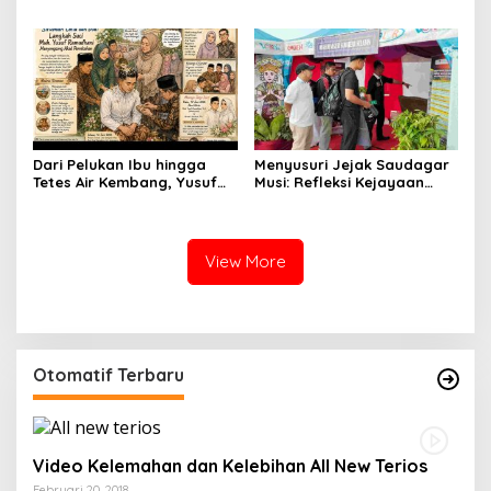
Menjadi Suami Annisa
Menyempurnakan Langkah
Menuju Gerbang
Pernikahan
Dari Pelukan Ibu hingga
Menyusuri Jejak Saudagar
Tetes Air Kembang, Yusuf
Musi: Refleksi Kejayaan
Bersiap Menjadi Suami
Ekonomi Sriwijaya di
Panggung Modern
View More
Otomatif Terbaru
Video Kelemahan dan Kelebihan All New Terios
Februari 20, 2018