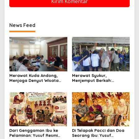
News Feed
Merawat Kuda Andong,
Merawat Syukur,
Menjaga Denyut Wisata
Menjemput Berkah:
Budaya Yogyakarta
Senandung Ritual
Mappadendang di Tanah
Laringg
Dari Genggaman Ibu ke
Di Telapak Pacci dan Doa
Pelaminan: Yusuf Resmi
Seorang Ibu: Yusuf