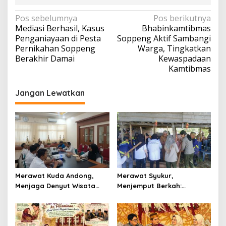
Navigasi
Pos sebelumnya
Pos berikutnya
Mediasi Berhasil, Kasus
Bhabinkamtibmas
pos
Penganiayaan di Pesta
Soppeng Aktif Sambangi
Pernikahan Soppeng
Warga, Tingkatkan
Berakhir Damai
Kewaspadaan
Kamtibmas
Jangan Lewatkan
Merawat Kuda Andong,
Merawat Syukur,
Menjaga Denyut Wisata
Menjemput Berkah:
Budaya Yogyakarta
Senandung Ritual
Mappadendang di Tanah
Laringg