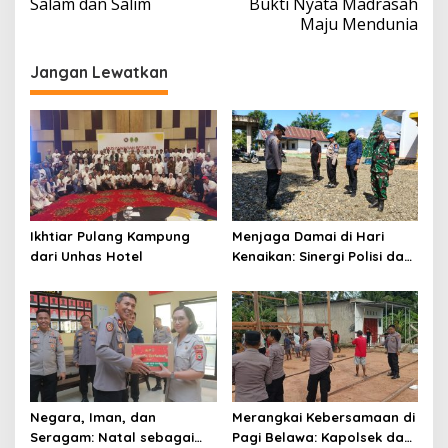
Salam dan Salim
Bukti Nyata Madrasah
Maju Mendunia
Jangan Lewatkan
Ikhtiar Pulang Kampung
Menjaga Damai di Hari
dari Unhas Hotel
Kenaikan: Sinergi Polisi dan
TNI Kawal Ibadah Umat
Nasrani di Pitumpanua
Negara, Iman, dan
Merangkai Kebersamaan di
Seragam: Natal sebagai
Pagi Belawa: Kapolsek dan