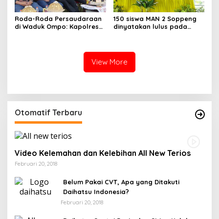
Roda-Roda Persaudaraan
150 siswa MAN 2 Soppeng
di Waduk Ompo: Kapolres
dinyatakan lulus pada
Soppeng Pastikan Jambore
Kegiatan Penguatan
IMI dan Vespa Berjalan
Moderasi Beragama
Aman
View More
Otomatif Terbaru
Video Kelemahan dan Kelebihan All New Terios
Februari 20, 2018
Belum Pakai CVT, Apa yang Ditakuti
Daihatsu Indonesia?
Februari 20, 2018