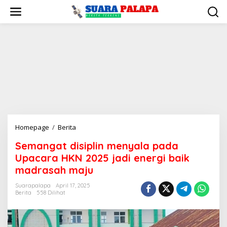
Lewati
ke
konten
Semangat
Homepage
/
Berita
disiplin
Semangat disiplin menyala pada
menyala
Upacara HKN 2025 jadi energi baik
pada
Upacara
madrasah maju
HKN
Suarapalapa
April 17, 2025
2025
Berita
558 Dilihat
jadi
energi
baik