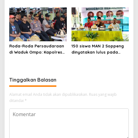
Ujian Sunyi Institusi
Warga Bergotong Royong
Dirikan Rumah Panggung
Roda-Roda Persaudaraan
150 siswa MAN 2 Soppeng
di Waduk Ompo: Kapolres
dinyatakan lulus pada
Soppeng Pastikan Jambore
Kegiatan Penguatan
IMI dan Vespa Berjalan
Moderasi Beragama
Aman
Tinggalkan Balasan
Alamat email Anda tidak akan dipublikasikan.
Ruas yang wajib
ditandai
*