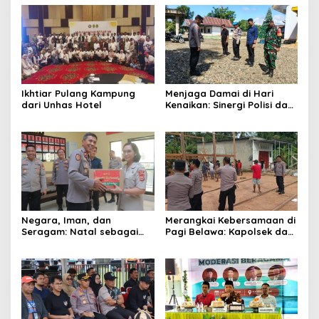
Ikhtiar Pulang Kampung
Menjaga Damai di Hari
dari Unhas Hotel
Kenaikan: Sinergi Polisi dan
TNI Kawal Ibadah Umat
Nasrani di Pitumpanua
Negara, Iman, dan
Merangkai Kebersamaan di
Seragam: Natal sebagai
Pagi Belawa: Kapolsek dan
Ujian Sunyi Institusi
Warga Bergotong Royong
Dirikan Rumah Panggung