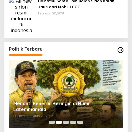
Daihatsu Santai Penjualan Sirion Kalah
Jauh dari Mobil LCGC
Februari 20, 2018
Politik Terbaru
Menanti Penerus Beringin di Bumi
S
Latemmamala
S
Di Politik
|
Juni 22, 2026
Di 