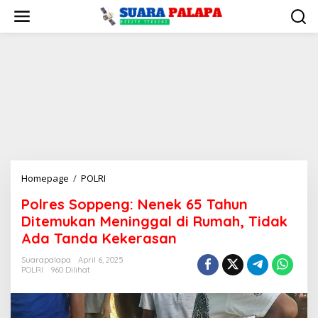
Lewati
ke
konten
Polres
Homepage
/
POLRI
Soppeng:
Polres Soppeng: Nenek 65 Tahun
Nenek
Ditemukan Meninggal di Rumah, Tidak
65
Tahun
Ada Tanda Kekerasan
Ditemukan
Suarapalapa
April 6, 2025
Meninggal
POLRI
960 Dilihat
di
Rumah,
Tidak