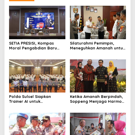
SETIA PRESISI, Kompas
Silaturahmi Pemimpin,
Moral Pengabdian Baru
Meneguhkan Amanah untuk
Polres Soppeng
Wajo
Polda Sulsel Siapkan
Ketika Amanah Berpindah,
Trainer AI untuk
Soppeng Menjaga Harmoni
Mencerdaskan Generasi
Pengabdian
Digital