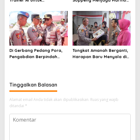
Trainer AI untuk
Soppeng Menjaga Harmoni
Mencerdaskan Generasi
Pengabdian
Digital
Di Gerbang Pedang Pora,
Tongkat Amanah Berganti,
Pengabdian Berpindah
Harapan Baru Menyala di
Menjadi Amanah
Polres Soppeng
Tinggalkan Balasan
Alamat email Anda tidak akan dipublikasikan.
Ruas yang wajib
ditandai
*