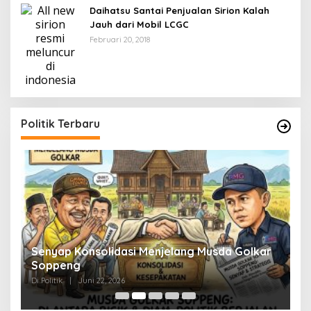
Daihatsu Santai Penjualan Sirion Kalah
Jauh dari Mobil LCGC
Februari 20, 2018
Politik Terbaru
Senyap Konsolidasi Menjelang Musda Golkar
P
Soppeng
R
Di Politik
|
Juni 22, 2026
Di 