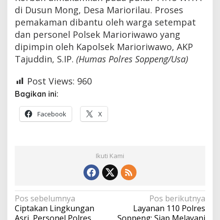
di Dusun Mong, Desa Mariorilau. Proses
pemakaman dibantu oleh warga setempat
dan personel Polsek Marioriwawo yang
dipimpin oleh Kapolsek Marioriwawo, AKP
Tajuddin, S.IP.
(Humas Polres Soppeng/Usa)
Post Views:
960
Bagikan ini:
Facebook
X
Ikuti Kami
Navigasi
Pos sebelumnya
Pos berikutnya
Ciptakan Lingkungan
Layanan 110 Polres
pos
Asri, Personel Polres
Soppeng: Siap Melayani