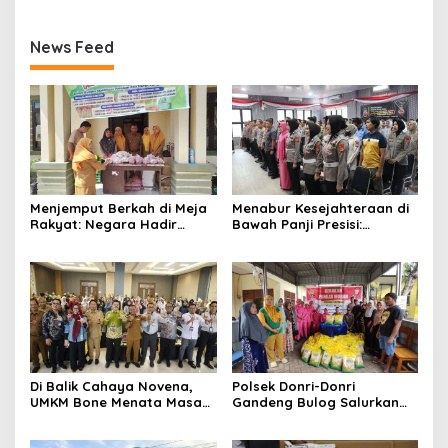
News Feed
Menjemput Berkah di Meja
Menabur Kesejahteraan di
Rakyat: Negara Hadir
Bawah Panji Presisi:
Lewat Pangan Murah di
Catatan dari Ruang Tantya
Ujung
Sudhirajati
Di Balik Cahaya Novena,
Polsek Donri-Donri
UMKM Bone Menata Masa
Gandeng Bulog Salurkan
Depan
Beras Murah untuk Tekan
Harga