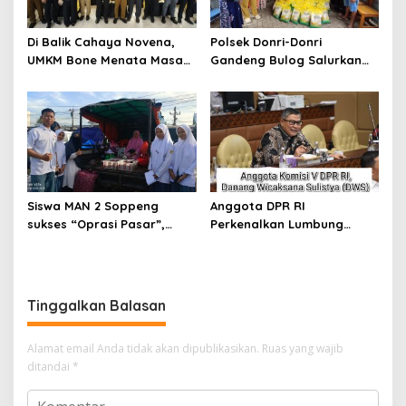
Di Balik Cahaya Novena,
Polsek Donri-Donri
UMKM Bone Menata Masa
Gandeng Bulog Salurkan
Depan
Beras Murah untuk Tekan
Harga
Siswa MAN 2 Soppeng
Anggota DPR RI
sukses “Oprasi Pasar”,
Perkenalkan Lumbung
Bukti Nyata Madrasah
Mataraman DIY Jadi
Maju Mendunia
Referensi Program
Ketahanan Pangan Desa
Tinggalkan Balasan
Alamat email Anda tidak akan dipublikasikan.
Ruas yang wajib
ditandai
*