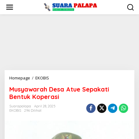
Lewati
ke
konten
Musyawarah
Homepage
/
EKOBIS
Desa
Musyawarah Desa Atue Sepakati
Atue
Bentuk Koperasi
Sepakati
Bentuk
Suarapalapa
April 28, 2025
Koperasi
EKOBIS
296 Dilihat