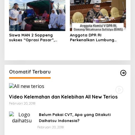
Siswa MAN 2 Soppeng
Anggota DPR RI
sukses “Oprasi Pasar”,
Perkenalkan Lumbung
Bukti Nyata Madrasah
Mataraman DIY Jadi
Maju Mendunia
Referensi Program
Ketahanan Pangan Desa
Otomatif Terbaru
Video Kelemahan dan Kelebihan All New Terios
Februari 20, 2018
Belum Pakai CVT, Apa yang Ditakuti
Daihatsu Indonesia?
Februari 20, 2018