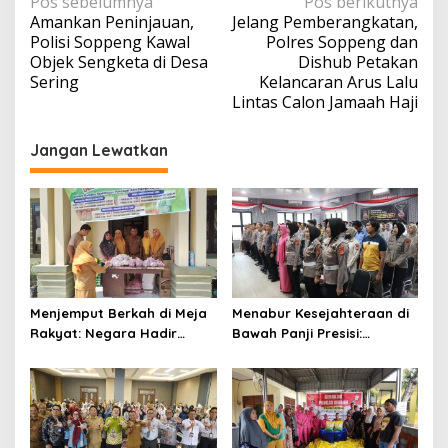
Navigasi
Pos sebelumnya
Pos berikutnya
Amankan Peninjauan,
Jelang Pemberangkatan,
pos
Polisi Soppeng Kawal
Polres Soppeng dan
Objek Sengketa di Desa
Dishub Petakan
Sering
Kelancaran Arus Lalu
Lintas Calon Jamaah Haji
Jangan Lewatkan
Menjemput Berkah di Meja
Menabur Kesejahteraan di
Rakyat: Negara Hadir
Bawah Panji Presisi:
Lewat Pangan Murah di
Catatan dari Ruang Tantya
Ujung
Sudhirajati