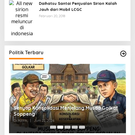
Daihatsu Santai Penjualan Sirion Kalah
Jauh dari Mobil LCGC
Februari 20, 2018
Politik Terbaru
Senyap Konsolidasi Menjelang Musda Golkar
P
Soppeng
R
Di Politik
|
Juni 22, 2026
Di 