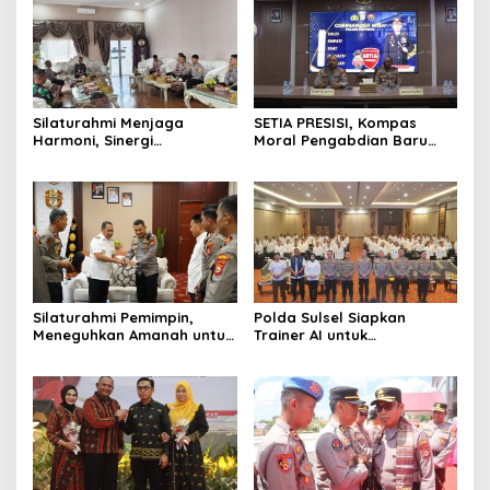
Silaturahmi Menjaga
SETIA PRESISI, Kompas
Harmoni, Sinergi
Moral Pengabdian Baru
Meneguhkan Amanah di
Polres Soppeng
Soppeng
Silaturahmi Pemimpin,
Polda Sulsel Siapkan
Meneguhkan Amanah untuk
Trainer AI untuk
Wajo
Mencerdaskan Generasi
Digital