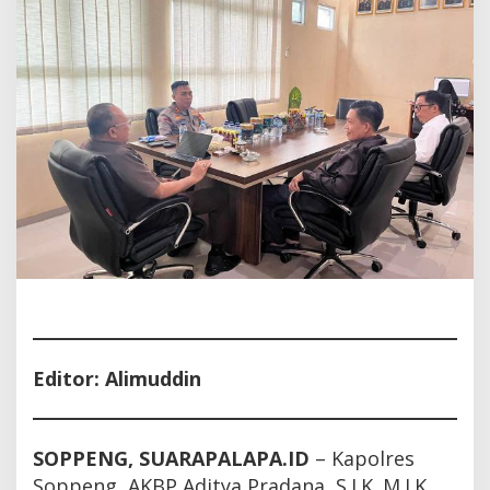
Tipiring
Editor: Alimuddin
SOPPENG, SUARAPALAPA.ID
– Kapolres
Soppeng, AKBP Aditya Pradana, S.I.K.,M.I.K.,