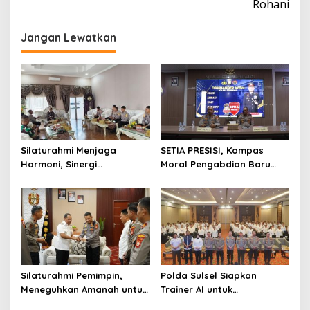
Rohani
Jangan Lewatkan
Silaturahmi Menjaga
SETIA PRESISI, Kompas
Harmoni, Sinergi
Moral Pengabdian Baru
Meneguhkan Amanah di
Polres Soppeng
Soppeng
Silaturahmi Pemimpin,
Polda Sulsel Siapkan
Meneguhkan Amanah untuk
Trainer AI untuk
Wajo
Mencerdaskan Generasi