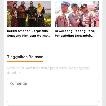
Digital
Ketika Amanah Berpindah,
Di Gerbang Pedang Pora,
Soppeng Menjaga Harmoni
Pengabdian Berpindah
Pengabdian
Menjadi Amanah
Tinggalkan Balasan
Alamat email Anda tidak akan dipublikasikan.
Ruas yang wajib
ditandai
*