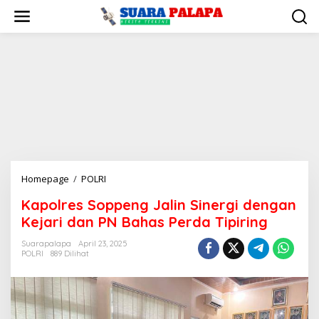
Lewati
ke
konten
Kapolres
Homepage
/
POLRI
Soppeng
Kapolres Soppeng Jalin Sinergi dengan
Jalin
Kejari dan PN Bahas Perda Tipiring
Sinergi
dengan
Suarapalapa
April 23, 2025
Kejari
POLRI
889 Dilihat
dan
PN
Bahas
Perda