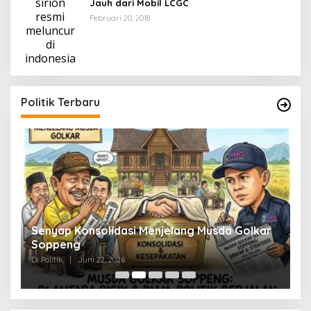
Jauh dari Mobil LCGC
Februari 20, 2018
Politik Terbaru
Senyap Konsolidasi Menjelang Musda Golkar
P
Soppeng
R
Di Politik
|
Juni 22, 2026
Di 