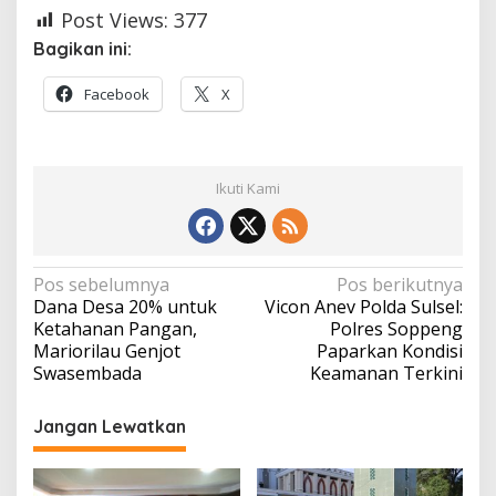
Post Views:
377
Bagikan ini:
Facebook
X
Ikuti Kami
Navigasi
Pos sebelumnya
Pos berikutnya
Dana Desa 20% untuk
Vicon Anev Polda Sulsel:
pos
Ketahanan Pangan,
Polres Soppeng
Mariorilau Genjot
Paparkan Kondisi
Swasembada
Keamanan Terkini
Jangan Lewatkan