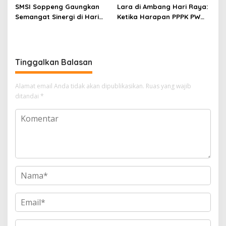
SMSI Soppeng Gaungkan
Lara di Ambang Hari Raya:
Semangat Sinergi di Hari
Ketika Harapan PPPK PW
Jadi Soppeng ke-765 Tahun
Soppeng Terbentur Dinding
2026
Kebijakan
Tinggalkan Balasan
Alamat email Anda tidak akan dipublikasikan.
Ruas yang wajib
ditandai
*