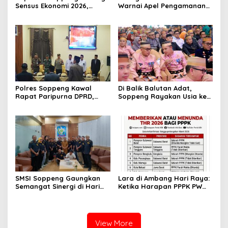
Sensus Ekonomi 2026,
Warnai Apel Pengamanan
Mengawal Data Akurat
Malam Takbiran Idul Adha
demi Masa Depan
di Soppeng
Pembangunan Daerah
Polres Soppeng Kawal
Di Balik Balutan Adat,
Rapat Paripurna DPRD,
Soppeng Rayakan Usia ke-
Penguatan Pengamanan
765 dengan Hangatnya
Jadi Pilar Stabilitas
Kebersamaan
Pemerintahan Daerah
SMSI Soppeng Gaungkan
Lara di Ambang Hari Raya:
Semangat Sinergi di Hari
Ketika Harapan PPPK PW
Jadi Soppeng ke-765 Tahun
Soppeng Terbentur Dinding
2026
Kebijakan
View More