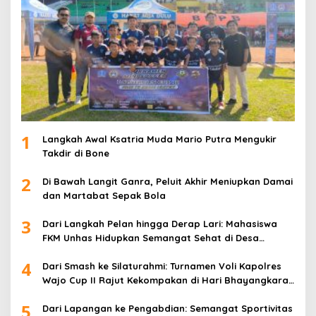
1
Langkah Awal Ksatria Muda Mario Putra Mengukir
Takdir di Bone
2
Di Bawah Langit Ganra, Peluit Akhir Meniupkan Damai
dan Martabat Sepak Bola
3
Dari Langkah Pelan hingga Derap Lari: Mahasiswa
FKM Unhas Hidupkan Semangat Sehat di Desa
Congko
4
Dari Smash ke Silaturahmi: Turnamen Voli Kapolres
Wajo Cup II Rajut Kekompakan di Hari Bhayangkara
ke-80
5
Dari Lapangan ke Pengabdian: Semangat Sportivitas