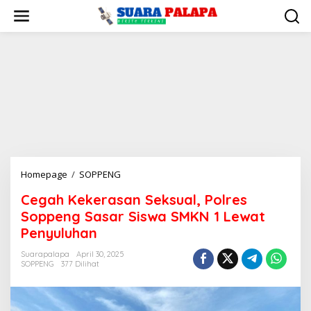
Lewati
ke
konten
Cegah
Homepage
/
SOPPENG
Kekerasan
Cegah Kekerasan Seksual, Polres
Seksual,
Soppeng Sasar Siswa SMKN 1 Lewat
Polres
Soppeng
Penyuluhan
Sasar
Suarapalapa
April 30, 2025
Siswa
SOPPENG
377 Dilihat
SMKN
1
Lewat