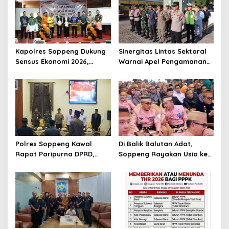
Kapolres Soppeng Dukung
Sinergitas Lintas Sektoral
Sensus Ekonomi 2026,
Warnai Apel Pengamanan
Mengawal Data Akurat
Malam Takbiran Idul Adha
demi Masa Depan
di Soppeng
Pembangunan Daerah
Polres Soppeng Kawal
Di Balik Balutan Adat,
Rapat Paripurna DPRD,
Soppeng Rayakan Usia ke-
Penguatan Pengamanan
765 dengan Hangatnya
Jadi Pilar Stabilitas
Kebersamaan
Pemerintahan Daerah