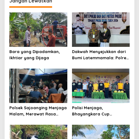
Jangan Lewatkan
Bara yang Dipadamkan,
Dakwah Menyejukkan dari
Ikhtiar yang Dijaga
Bumi Latemmamala: Polres
Soppeng Gaungkan Pesan
Kamtibmas di Lomba Dai
Polda Sulsel
Polsek Sajoanging Menjaga
Polisi Menjaga,
Malam, Merawat Rasa
Bhayangkara Cup
Aman di Tengah
Menyatukan
Kehangatan Warga