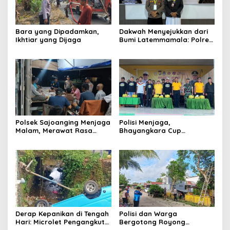
Bara yang Dipadamkan,
Dakwah Menyejukkan dari
Ikhtiar yang Dijaga
Bumi Latemmamala: Polres
Soppeng Gaungkan Pesan
Kamtibmas di Lomba Dai
Polda Sulsel
Polsek Sajoanging Menjaga
Polisi Menjaga,
Malam, Merawat Rasa
Bhayangkara Cup
Aman di Tengah
Menyatukan
Kehangatan Warga
Derap Kepanikan di Tengah
Polisi dan Warga
Hari: Microlet Pengangkut
Bergotong Royong