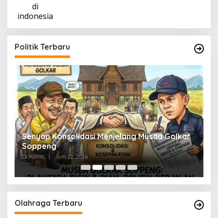
Politik Terbaru
Senyap Konsolidasi Menjelang Musda Golkar
P
Soppeng
R
Di Politik
|
Juni 22, 2026
Di 
Olahraga Terbaru