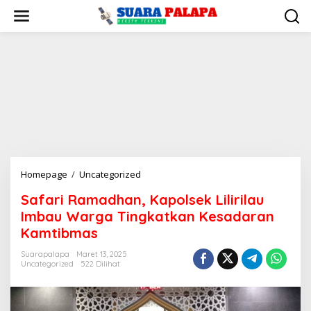
Lewati
ke
konten
Safari
Homepage
/
Uncategorized
Ramadhan,
Safari Ramadhan, Kapolsek Lilirilau
Kapolsek
Imbau Warga Tingkatkan Kesadaran
Lilirilau
Imbau
Kamtibmas
Warga
Suarapalapa
Maret 13, 2025
Tingkatkan
Uncategorized
522 Dilihat
Kesadaran
Kamtibmas