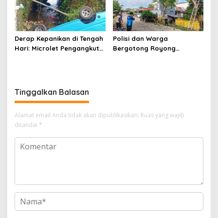
Derap Kepanikan di Tengah
Polisi dan Warga
Hari: Microlet Pengangkut
Bergotong Royong
Pelajar Terjun ke Sungai di
Menjaga Jalan Tetewatu
Takalala, Tujuh Siswa
dari Ancaman Pohon
Selamat
Rawan Tumbang
Tinggalkan Balasan
Alamat email Anda tidak akan dipublikasikan.
Ruas yang wajib
ditandai
*