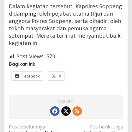
Dalam kegiatan tersebut, Kapolres Soppeng
didampingi oleh pejabat utama (Pju) dan
anggota Polres Soppeng, serta dihadiri oleh
tokoh masyarakat dan pemuka agama
setempat. Mereka terlihat menyambut baik
kegiatan ini.
Post Views:
573
Bagikan ini:
Facebook
X
Ikuti Kami
Navigasi
Pos sebelumnya
Pos berikutnya