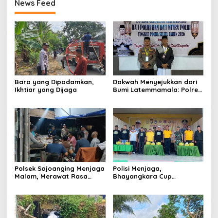
News Feed
Bara yang Dipadamkan,
Dakwah Menyejukkan dari
Ikhtiar yang Dijaga
Bumi Latemmamala: Polres
Soppeng Gaungkan Pesan
Kamtibmas di Lomba Dai
Polda Sulsel
Polsek Sajoanging Menjaga
Polisi Menjaga,
Malam, Merawat Rasa
Bhayangkara Cup
Aman di Tengah
Menyatukan
Kehangatan Warga