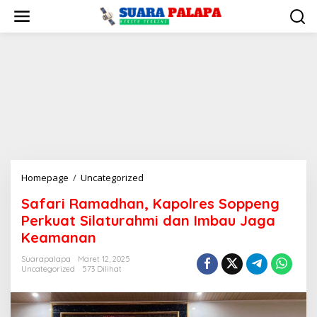
Lewati
ke
konten
Safari
Homepage
/
Uncategorized
Ramadhan,
Safari Ramadhan, Kapolres Soppeng
Kapolres
Perkuat Silaturahmi dan Imbau Jaga
Soppeng
Perkuat
Keamanan
Silaturahmi
Suarapalapa
Maret 12, 2025
dan
Uncategorized
573 Dilihat
Imbau
Jaga
Keamanan