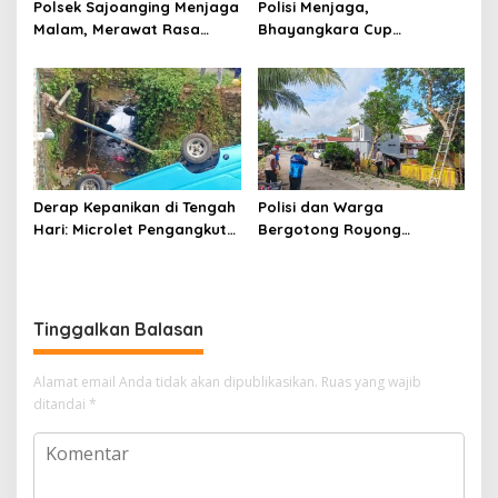
Polsek Sajoanging Menjaga
Polisi Menjaga,
Malam, Merawat Rasa
Bhayangkara Cup
Aman di Tengah
Menyatukan
Kehangatan Warga
Derap Kepanikan di Tengah
Polisi dan Warga
Hari: Microlet Pengangkut
Bergotong Royong
Pelajar Terjun ke Sungai di
Menjaga Jalan Tetewatu
Takalala, Tujuh Siswa
dari Ancaman Pohon
Selamat
Rawan Tumbang
Tinggalkan Balasan
Alamat email Anda tidak akan dipublikasikan.
Ruas yang wajib
ditandai
*