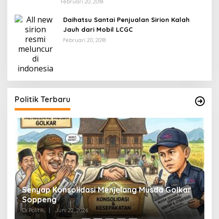
Februari 20, 2018
Daihatsu Santai Penjualan Sirion Kalah
Jauh dari Mobil LCGC
Februari 20, 2018
Politik Terbaru
Senyap Konsolidasi Menjelang Musda Golkar
P
Soppeng
R
Di Politik
|
Juni 22, 2026
Di 