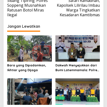
Sidang Tipiring: Polres
Safari Ramadhan,
pos
Soppeng Musnahkan
Kapolsek Lilirilau Imbau
Ratusan Botol Miras
Warga Tingkatkan
Ilegal
Kesadaran Kamtibmas
Jangan Lewatkan
Bara yang Dipadamkan,
Dakwah Menyejukkan dari
Ikhtiar yang Dijaga
Bumi Latemmamala: Polres
Soppeng Gaungkan Pesan
Kamtibmas di Lomba Dai
Polda Sulsel