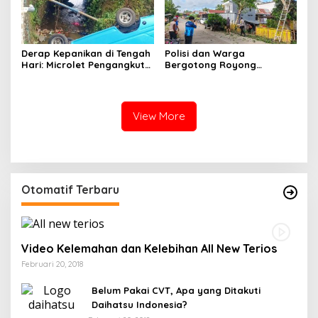
Derap Kepanikan di Tengah
Polisi dan Warga
Hari: Microlet Pengangkut
Bergotong Royong
Pelajar Terjun ke Sungai di
Menjaga Jalan Tetewatu
Takalala, Tujuh Siswa
dari Ancaman Pohon
Selamat
Rawan Tumbang
View More
Otomatif Terbaru
Video Kelemahan dan Kelebihan All New Terios
Februari 20, 2018
Belum Pakai CVT, Apa yang Ditakuti
Daihatsu Indonesia?