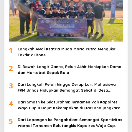
1
Langkah Awal Ksatria Muda Mario Putra Mengukir
Takdir di Bone
2
Di Bawah Langit Ganra, Peluit Akhir Meniupkan Damai
dan Martabat Sepak Bola
3
Dari Langkah Pelan hingga Derap Lari: Mahasiswa
FKM Unhas Hidupkan Semangat Sehat di Desa
Congko
4
Dari Smash ke Silaturahmi: Turnamen Voli Kapolres
Wajo Cup II Rajut Kekompakan di Hari Bhayangkara
ke-80
5
Dari Lapangan ke Pengabdian: Semangat Sportivitas
Warnai Turnamen Bulutangkis Kapolres Wajo Cup
2026