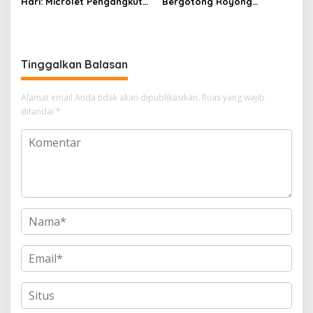
Hari: Microlet Pengangkut
Bergotong Royong
Pelajar Terjun ke Sungai di
Menjaga Jalan Tetewatu
Takalala, Tujuh Siswa
dari Ancaman Pohon
Selamat
Rawan Tumbang
Tinggalkan Balasan
Alamat email Anda tidak akan dipublikasikan.
Ruas yang wajib
ditandai
*