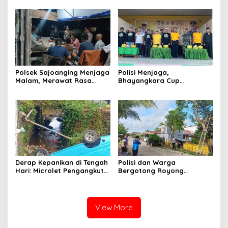
Kamtibmas di Lomba Dai
Polda Sulsel
Polsek Sajoanging Menjaga
Polisi Menjaga,
Malam, Merawat Rasa
Bhayangkara Cup
Aman di Tengah
Menyatukan
Kehangatan Warga
Derap Kepanikan di Tengah
Polisi dan Warga
Hari: Microlet Pengangkut
Bergotong Royong
Pelajar Terjun ke Sungai di
Menjaga Jalan Tetewatu
Takalala, Tujuh Siswa
dari Ancaman Pohon
Selamat
Rawan Tumbang
View More