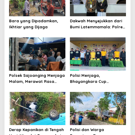
Bara yang Dipadamkan,
Dakwah Menyejukkan dari
Ikhtiar yang Dijaga
Bumi Latemmamala: Polres
Soppeng Gaungkan Pesan
Kamtibmas di Lomba Dai
Polda Sulsel
Polsek Sajoanging Menjaga
Polisi Menjaga,
Malam, Merawat Rasa
Bhayangkara Cup
Aman di Tengah
Menyatukan
Kehangatan Warga
Derap Kepanikan di Tengah
Polisi dan Warga