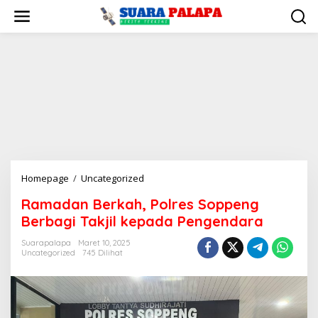
Lewati
ke
konten
Ramadan
Homepage
/
Uncategorized
Berkah,
Ramadan Berkah, Polres Soppeng
Polres
Berbagi Takjil kepada Pengendara
Soppeng
Berbagi
Suarapalapa
Maret 10, 2025
Takjil
Uncategorized
745 Dilihat
kepada
Pengendara