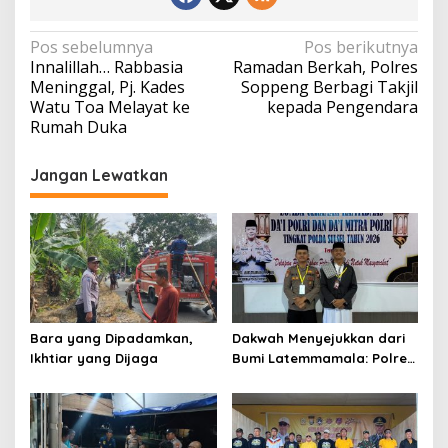
Navigasi
Pos sebelumnya
Pos berikutnya
Innalillah… Rabbasia
Ramadan Berkah, Polres
pos
Meninggal, Pj. Kades
Soppeng Berbagi Takjil
Watu Toa Melayat ke
kepada Pengendara
Rumah Duka
Jangan Lewatkan
Bara yang Dipadamkan,
Dakwah Menyejukkan dari
Ikhtiar yang Dijaga
Bumi Latemmamala: Polres
Soppeng Gaungkan Pesan
Kamtibmas di Lomba Dai
Polda Sulsel