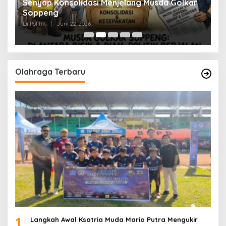
Senyap Konsolidasi Menjelang Musda Golkar
P
Soppeng
R
Di Politik
|
Juni 22, 2026
Di 
Olahraga Terbaru
1
Langkah Awal Ksatria Muda Mario Putra Mengukir