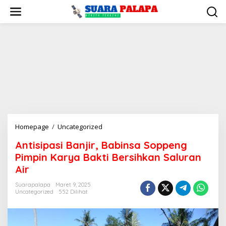
Lewati
ke
konten
Antisipasi
Homepage
/
Uncategorized
Banjir,
Antisipasi Banjir, Babinsa Soppeng
Babinsa
Pimpin Karya Bakti Bersihkan Saluran
Soppeng
Pimpin
Air
Karya
Suarapalapa
Maret 9, 2025
Bakti
Uncategorized
552 Dilihat
Bersihkan
Saluran
Air