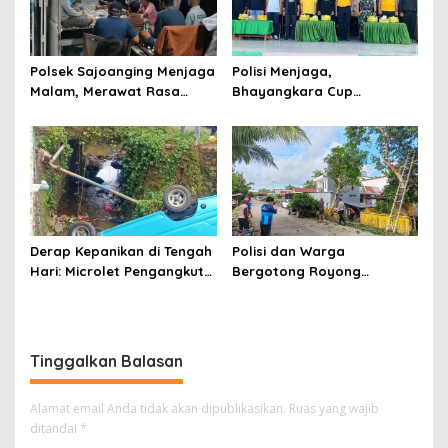
Polsek Sajoanging Menjaga
Polisi Menjaga,
Malam, Merawat Rasa
Bhayangkara Cup
Aman di Tengah
Menyatukan
Kehangatan Warga
Derap Kepanikan di Tengah
Polisi dan Warga
Hari: Microlet Pengangkut
Bergotong Royong
Pelajar Terjun ke Sungai di
Menjaga Jalan Tetewatu
Takalala, Tujuh Siswa
dari Ancaman Pohon
Selamat
Rawan Tumbang
Tinggalkan Balasan
Alamat email Anda tidak akan dipublikasikan.
Ruas yang wajib
ditandai
*