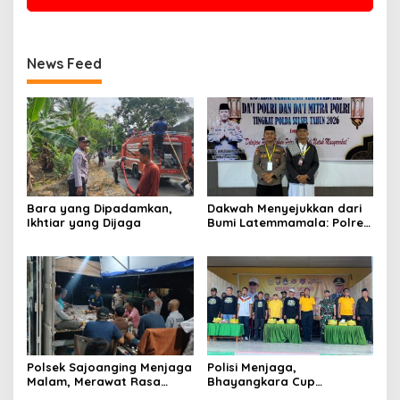
News Feed
Bara yang Dipadamkan,
Dakwah Menyejukkan dari
Ikhtiar yang Dijaga
Bumi Latemmamala: Polres
Soppeng Gaungkan Pesan
Kamtibmas di Lomba Dai
Polda Sulsel
Polsek Sajoanging Menjaga
Polisi Menjaga,
Malam, Merawat Rasa
Bhayangkara Cup
Aman di Tengah
Menyatukan