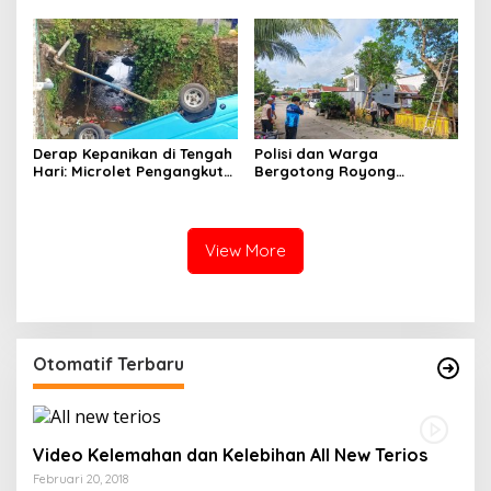
Kehangatan Warga
Derap Kepanikan di Tengah
Polisi dan Warga
Hari: Microlet Pengangkut
Bergotong Royong
Pelajar Terjun ke Sungai di
Menjaga Jalan Tetewatu
Takalala, Tujuh Siswa
dari Ancaman Pohon
Selamat
Rawan Tumbang
View More
Otomatif Terbaru
Video Kelemahan dan Kelebihan All New Terios
Februari 20, 2018