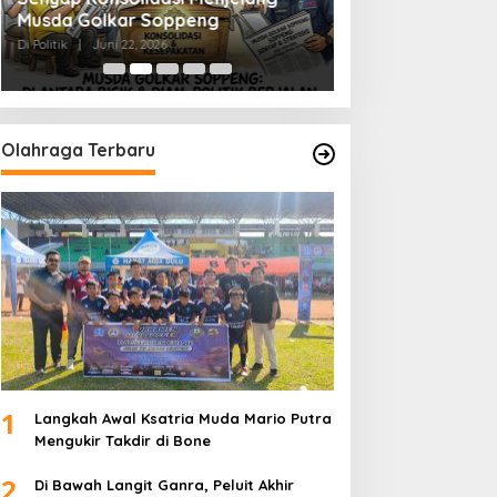
Musda Golkar Soppeng
Menjernihkan Su
Di Politik
|
Juni 22, 2026
Di Politik
|
Juni 2, 2026
Olahraga Terbaru
1
Langkah Awal Ksatria Muda Mario Putra
Mengukir Takdir di Bone
2
Di Bawah Langit Ganra, Peluit Akhir