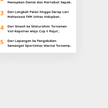
Meniupkan Damai dan Martabat Sepak
Bola
3
Dari Langkah Pelan hingga Derap Lari:
Mahasiswa FKM Unhas Hidupkan
Semangat Sehat di Desa Congko
4
Dari Smash ke Silaturahmi: Turnamen
Voli Kapolres Wajo Cup II Rajut
Kekompakan di Hari Bhayangkara ke-
5
80
Dari Lapangan ke Pengabdian:
Semangat Sportivitas Warnai Turnamen
Bulutangkis Kapolres Wajo Cup 2026