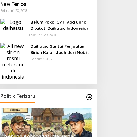
New Terios
Februari 20, 2018
Belum Pakai CVT, Apa yang
Ditakuti Daihatsu Indonesia?
Februari 20, 2018
Daihatsu Santai Penjualan
Sirion Kalah Jauh dari Mobil
LCGC
Februari 20, 2018
Politik Terbaru
Senyap Konsolidasi Menjelang
Pemilu 2029 dan