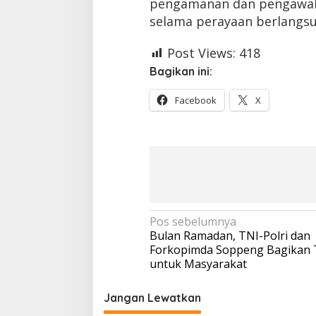
pengamanan dan pengawala
selama perayaan berlangs
Post Views:
418
Bagikan ini:
Facebook
X
Navigasi
Pos sebelumnya
Bulan Ramadan, TNI-Polri dan
pos
Forkopimda Soppeng Bagikan T
untuk Masyarakat
Jangan Lewatkan