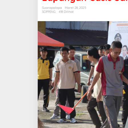
Lapangan
Suarapalapa
Maret 28, 2025
Gasis
SOPPENG
418 Dilihat
Sambut
Idul
Fitri
1446
H