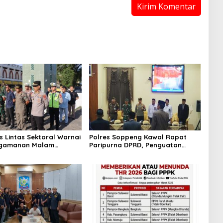
s Lintas Sektoral Warnai
Polres Soppeng Kawal Rapat
ngamanan Malam
Paripurna DPRD, Penguatan
 Idul Adha di Soppeng
Pengamanan Jadi Pilar Stabilitas
Pemerintahan Daerah