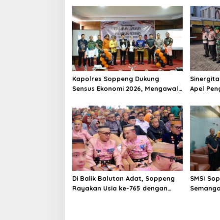
Kapolres Soppeng Dukung
Sinergita
Sensus Ekonomi 2026, Mengawal
Apel Pe
Data Akurat demi Masa Depan
Takbiran
Pembangunan Daerah
Di Balik Balutan Adat, Soppeng
SMSI So
Rayakan Usia ke-765 dengan
Semangat
Hangatnya Kebersamaan
Soppeng 