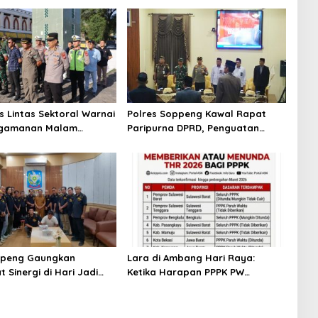
s Lintas Sektoral Warnai
Polres Soppeng Kawal Rapat
ngamanan Malam
Paripurna DPRD, Penguatan
 Idul Adha di Soppeng
Pengamanan Jadi Pilar Stabilitas
Pemerintahan Daerah
ppeng Gaungkan
Lara di Ambang Hari Raya:
 Sinergi di Hari Jadi
Ketika Harapan PPPK PW
ke-765 Tahun 2026
Soppeng Terbentur Dinding
Kebijakan