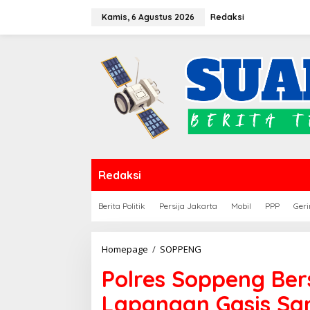
Lewati
Kamis, 6 Agustus 2026
Redaksi
ke
konten
Redaksi
Berita Politik
Persija Jakarta
Mobil
PPP
Geri
Polres
Homepage
/
SOPPENG
Soppeng
Polres Soppeng Be
Bersama
Warga
Lapangan Gasis Sam
Bersihkan