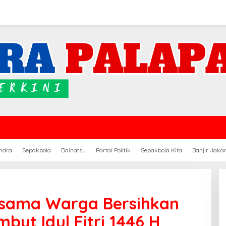
ndra
Sepakbola
Daihatsu
Partai Politik
Sepakbola Kita
Banjir Jaka
rsama Warga Bersihkan
but Idul Fitri 1446 H