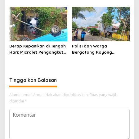
Aman di Tengah
Menyatukan
Kehangatan Warga
Derap Kepanikan di Tengah
Polisi dan Warga
Hari: Microlet Pengangkut
Bergotong Royong
Pelajar Terjun ke Sungai di
Menjaga Jalan Tetewatu
Takalala, Tujuh Siswa
dari Ancaman Pohon
Selamat
Rawan Tumbang
Tinggalkan Balasan
Alamat email Anda tidak akan dipublikasikan.
Ruas yang wajib
ditandai
*