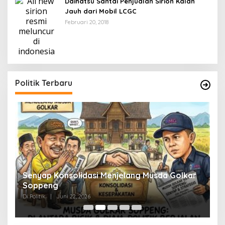
Daihatsu Santai Penjualan Sirion Kalah
Jauh dari Mobil LCGC
Februari 20, 2018
Politik Terbaru
Senyap Konsolidasi Menjelang Musda Golkar
P
Soppeng
R
Di Politik
|
Juni 22, 2026
Di 