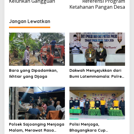
Keluhkan Gangguan
Referensi Program
Ketahanan Pangan Desa
Jangan Lewatkan
Bara yang Dipadamkan,
Dakwah Menyejukkan dari
Ikhtiar yang Dijaga
Bumi Latemmamala: Polres
Soppeng Gaungkan Pesan
Kamtibmas di Lomba Dai
Polda Sulsel
Polsek Sajoanging Menjaga
Polisi Menjaga,
Malam, Merawat Rasa
Bhayangkara Cup