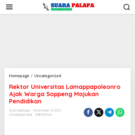
Lewati
ke
konten
Rektor
Homepage
/
Uncategorized
Universitas
Rektor Universitas Lamappapoleonro
Lamappapoleonro
Ajak Warga Soppeng Majukan
Ajak
Warga
Pendidikan
Soppeng
Suarapalapa
November 9, 2024
Majukan
Uncategorized
548 Dilihat
Pendidikan