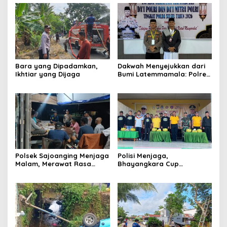
Bara yang Dipadamkan,
Dakwah Menyejukkan dari
Ikhtiar yang Dijaga
Bumi Latemmamala: Polres
Soppeng Gaungkan Pesan
Kamtibmas di Lomba Dai
Polda Sulsel
Polsek Sajoanging Menjaga
Polisi Menjaga,
Malam, Merawat Rasa
Bhayangkara Cup
Aman di Tengah
Menyatukan
Kehangatan Warga