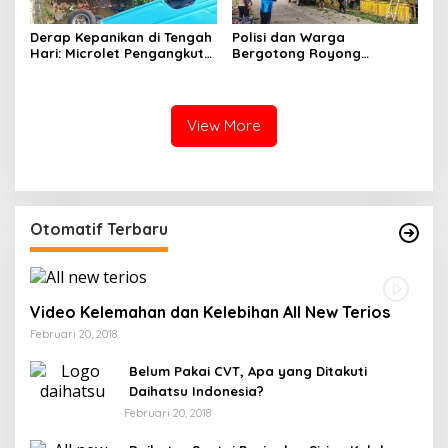
Derap Kepanikan di Tengah
Polisi dan Warga
Hari: Microlet Pengangkut
Bergotong Royong
Pelajar Terjun ke Sungai di
Menjaga Jalan Tetewatu
Takalala, Tujuh Siswa
dari Ancaman Pohon
Selamat
Rawan Tumbang
View More
Otomatif Terbaru
Video Kelemahan dan Kelebihan All New Terios
Februari 20, 2018
Belum Pakai CVT, Apa yang Ditakuti
Daihatsu Indonesia?
Februari 20, 2018