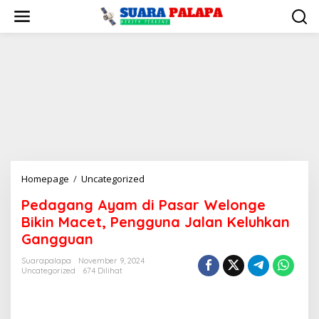
Lewati
ke
konten
Pedagang
Homepage
/
Uncategorized
Ayam
Pedagang Ayam di Pasar Welonge
di
Bikin Macet, Pengguna Jalan Keluhkan
Pasar
Welonge
Gangguan
Bikin
Suarapalapa
November 9, 2024
Macet,
Uncategorized
674 Dilihat
Pengguna
Jalan
Keluhkan