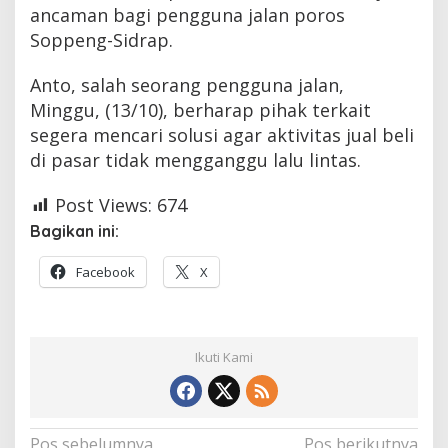
ancaman bagi pengguna jalan poros
Soppeng-Sidrap.
Anto, salah seorang pengguna jalan,
Minggu, (13/10), berharap pihak terkait
segera mencari solusi agar aktivitas jual beli
di pasar tidak mengganggu lalu lintas.
Post Views:
674
Bagikan ini:
Facebook
X
Ikuti Kami
Navigasi
Pos sebelumnya
Pos berikutnya