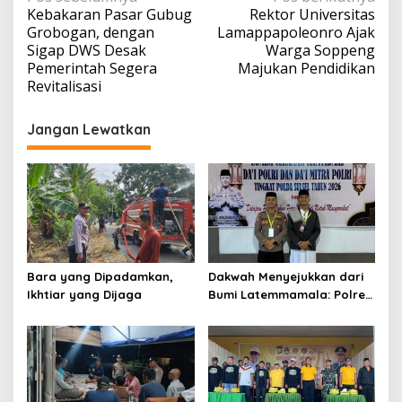
Kebakaran Pasar Gubug
Rektor Universitas
pos
Grobogan, dengan
Lamappapoleonro Ajak
Sigap DWS Desak
Warga Soppeng
Pemerintah Segera
Majukan Pendidikan
Revitalisasi
Jangan Lewatkan
Bara yang Dipadamkan,
Dakwah Menyejukkan dari
Ikhtiar yang Dijaga
Bumi Latemmamala: Polres
Soppeng Gaungkan Pesan
Kamtibmas di Lomba Dai
Polda Sulsel