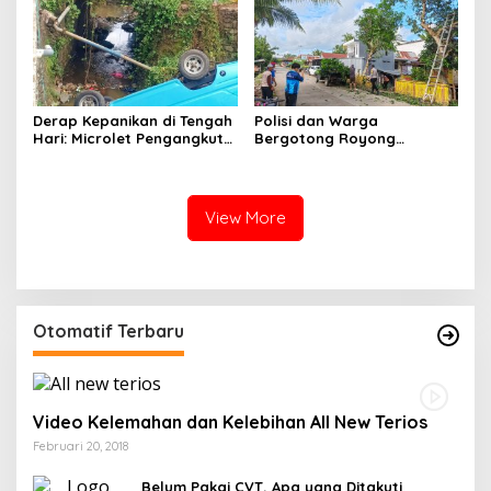
Derap Kepanikan di Tengah
Polisi dan Warga
Hari: Microlet Pengangkut
Bergotong Royong
Pelajar Terjun ke Sungai di
Menjaga Jalan Tetewatu
Takalala, Tujuh Siswa
dari Ancaman Pohon
Selamat
Rawan Tumbang
View More
Otomatif Terbaru
Video Kelemahan dan Kelebihan All New Terios
Februari 20, 2018
Belum Pakai CVT, Apa yang Ditakuti