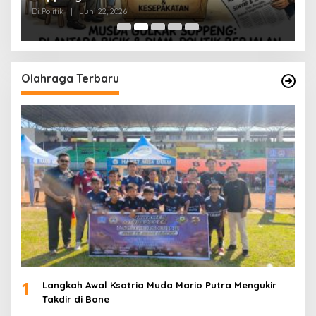
Di Politik
|
Juni 22, 2026
Di 
Olahraga Terbaru
1
Langkah Awal Ksatria Muda Mario Putra Mengukir
Takdir di Bone