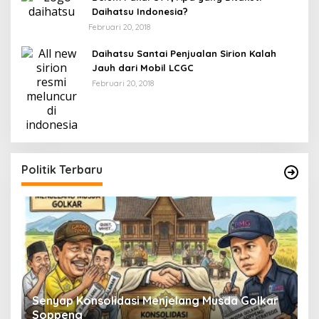
Daihatsu Indonesia?
Februari 20, 2018
Daihatsu Santai Penjualan Sirion Kalah
Jauh dari Mobil LCGC
Februari 20, 2018
Politik Terbaru
Senyap Konsolidasi Menjelang Musda Golkar
P
Soppeng
R