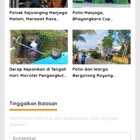
Polsek Sajoanging Menjaga
Polisi Menjaga,
Malam, Merawat Rasa
Bhayangkara Cup
Aman di Tengah
Menyatukan
Kehangatan Warga
Derap Kepanikan di Tengah
Polisi dan Warga
Hari: Microlet Pengangkut
Bergotong Royong
Pelajar Terjun ke Sungai di
Menjaga Jalan Tetewatu
Takalala, Tujuh Siswa
dari Ancaman Pohon
Selamat
Rawan Tumbang
Tinggalkan Balasan
Alamat email Anda tidak akan dipublikasikan.
Ruas yang wajib
ditandai
*