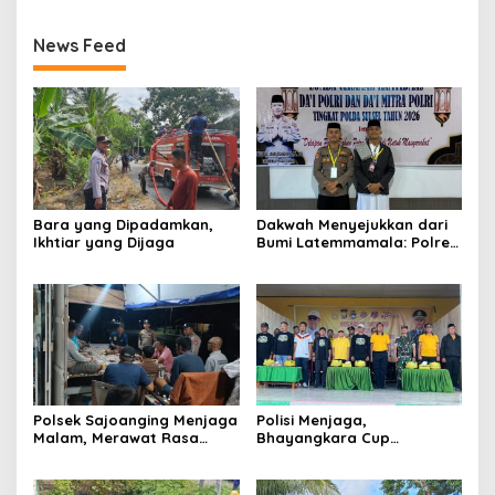
News Feed
Bara yang Dipadamkan,
Dakwah Menyejukkan dari
Ikhtiar yang Dijaga
Bumi Latemmamala: Polres
Soppeng Gaungkan Pesan
Kamtibmas di Lomba Dai
Polda Sulsel
Polsek Sajoanging Menjaga
Polisi Menjaga,
Malam, Merawat Rasa
Bhayangkara Cup
Aman di Tengah
Menyatukan
Kehangatan Warga