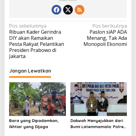
Navigasi
Pos sebelumnya
Pos berikutnya
Ribuan Kader Gerindra
Paslon siAP ADA
pos
DIY akan Ramaikan
Menang, Tak Ada
Pesta Rakyat Pelantikan
Monopoli Ekonomi
Presiden Prabowo di
Jakarta
Jangan Lewatkan
Bara yang Dipadamkan,
Dakwah Menyejukkan dari
Ikhtiar yang Dijaga
Bumi Latemmamala: Polres
Soppeng Gaungkan Pesan