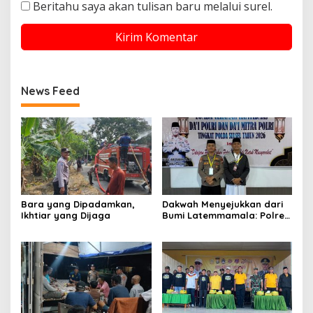
Beritahu saya akan tulisan baru melalui surel.
News Feed
Bara yang Dipadamkan,
Dakwah Menyejukkan dari
Ikhtiar yang Dijaga
Bumi Latemmamala: Polres
Soppeng Gaungkan Pesan
Kamtibmas di Lomba Dai
Polda Sulsel