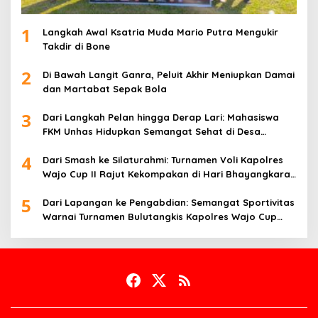
1
Langkah Awal Ksatria Muda Mario Putra Mengukir
Takdir di Bone
2
Di Bawah Langit Ganra, Peluit Akhir Meniupkan Damai
dan Martabat Sepak Bola
3
Dari Langkah Pelan hingga Derap Lari: Mahasiswa
FKM Unhas Hidupkan Semangat Sehat di Desa
Congko
4
Dari Smash ke Silaturahmi: Turnamen Voli Kapolres
Wajo Cup II Rajut Kekompakan di Hari Bhayangkara
ke-80
5
Dari Lapangan ke Pengabdian: Semangat Sportivitas
Warnai Turnamen Bulutangkis Kapolres Wajo Cup
2026