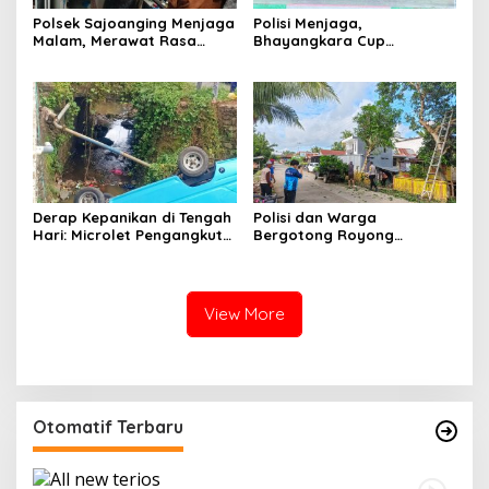
Polsek Sajoanging Menjaga
Polisi Menjaga,
Malam, Merawat Rasa
Bhayangkara Cup
Aman di Tengah
Menyatukan
Kehangatan Warga
Derap Kepanikan di Tengah
Polisi dan Warga
Hari: Microlet Pengangkut
Bergotong Royong
Pelajar Terjun ke Sungai di
Menjaga Jalan Tetewatu
Takalala, Tujuh Siswa
dari Ancaman Pohon
Selamat
Rawan Tumbang
View More
Otomatif Terbaru