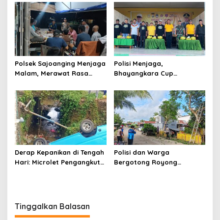
Kamtibmas di Lomba Dai
Polda Sulsel
Polsek Sajoanging Menjaga
Polisi Menjaga,
Malam, Merawat Rasa
Bhayangkara Cup
Aman di Tengah
Menyatukan
Kehangatan Warga
Derap Kepanikan di Tengah
Polisi dan Warga
Hari: Microlet Pengangkut
Bergotong Royong
Pelajar Terjun ke Sungai di
Menjaga Jalan Tetewatu
Takalala, Tujuh Siswa
dari Ancaman Pohon
Selamat
Rawan Tumbang
Tinggalkan Balasan