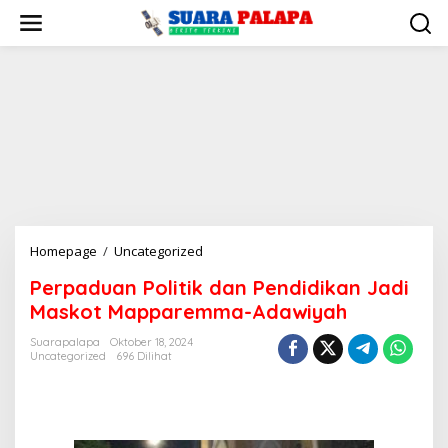
Lewati
ke
konten
Perpaduan
Homepage
/
Uncategorized
Politik
Perpaduan Politik dan Pendidikan Jadi
dan
Maskot Mapparemma-Adawiyah
Pendidikan
Jadi
Suarapalapa
Oktober 18, 2024
Maskot
Uncategorized
696 Dilihat
Mapparemma-
Adawiyah