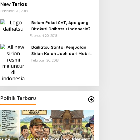
New Terios
Februari 20, 2018
Belum Pakai CVT, Apa yang
Ditakuti Daihatsu Indonesia?
Februari 20, 2018
Daihatsu Santai Penjualan
Sirion Kalah Jauh dari Mobil
LCGC
Februari 20, 2018
Politik Terbaru
Senyap Konsolidasi Menjelang
Pemilu 2029 dan