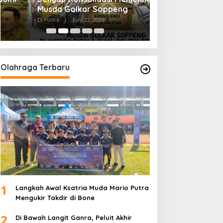
Musda Golkar Soppeng
Menjernihkan Su
Di Politik
|
Juni 22, 2026
Di Politik
|
Juni 2, 2026
Olahraga Terbaru
1
Langkah Awal Ksatria Muda Mario Putra
Mengukir Takdir di Bone
2
Di Bawah Langit Ganra, Peluit Akhir