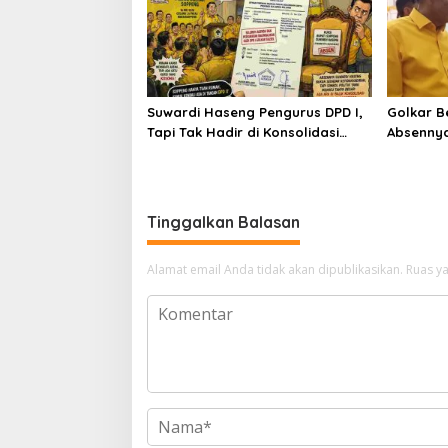
Suwardi Haseng Pengurus DPD I,
Golkar B
Tapi Tak Hadir di Konsolidasi
Absennya
Golkar Soppeng: Surat Resmi Ini
Bisik-Bis
Mengubah Arah Tafsir Politik
Akbar
Tinggalkan Balasan
Alamat email Anda tidak akan dipublikasikan.
Ruas ya