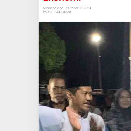
Ada
Suarapalapa
Oktober 19, 2024
Monopoli
Politik
344 Dilihat
Ekonomi