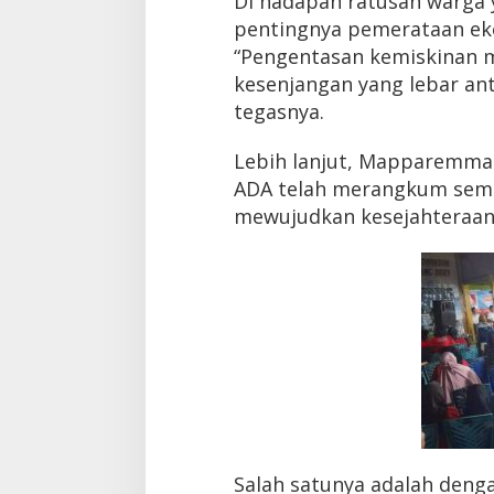
Di hadapan ratusan warg
pentingnya pemerataan ek
“Pengentasan kemiskinan me
kesenjangan yang lebar ant
tegasnya.
Lebih lanjut, Mapparemma 
ADA telah merangkum semu
mewujudkan kesejahteraan
Salah satunya adalah den