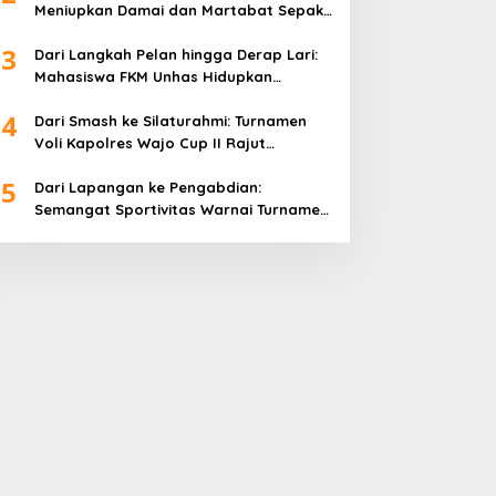
Meniupkan Damai dan Martabat Sepak
Bola
3
Dari Langkah Pelan hingga Derap Lari:
Mahasiswa FKM Unhas Hidupkan
Semangat Sehat di Desa Congko
4
Dari Smash ke Silaturahmi: Turnamen
Voli Kapolres Wajo Cup II Rajut
Kekompakan di Hari Bhayangkara ke-
5
80
Dari Lapangan ke Pengabdian:
Semangat Sportivitas Warnai Turnamen
Bulutangkis Kapolres Wajo Cup 2026