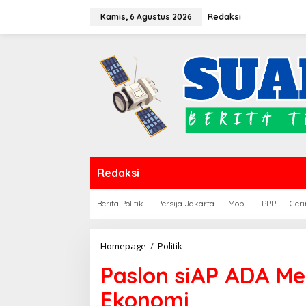
Lewati
Kamis, 6 Agustus 2026
Redaksi
ke
konten
Redaksi
Berita Politik
Persija Jakarta
Mobil
PPP
Geri
Paslon
Homepage
/
Politik
siAP
Paslon siAP ADA Me
ADA
Menang,
Ekonomi
Tak