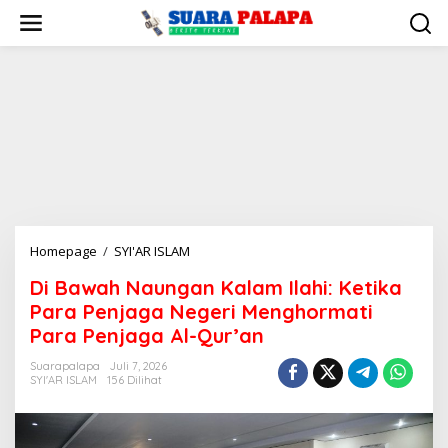
Lewati
ke
konten
Di
Homepage
/
SYI'AR ISLAM
Bawah
Di Bawah Naungan Kalam Ilahi: Ketika
Naungan
Para Penjaga Negeri Menghormati
Kalam
Ilahi:
Para Penjaga Al-Qur’an
Ketika
Suarapalapa
Juli 7, 2026
Para
SYI'AR ISLAM
156 Dilihat
Penjaga
Negeri
Menghormati