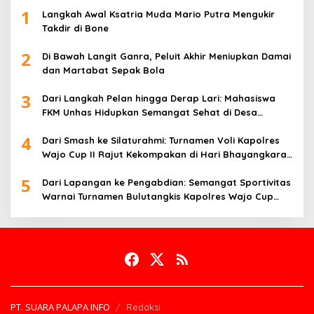
1
Langkah Awal Ksatria Muda Mario Putra Mengukir
Takdir di Bone
2
Di Bawah Langit Ganra, Peluit Akhir Meniupkan Damai
dan Martabat Sepak Bola
3
Dari Langkah Pelan hingga Derap Lari: Mahasiswa
FKM Unhas Hidupkan Semangat Sehat di Desa
Congko
4
Dari Smash ke Silaturahmi: Turnamen Voli Kapolres
Wajo Cup II Rajut Kekompakan di Hari Bhayangkara
ke-80
5
Dari Lapangan ke Pengabdian: Semangat Sportivitas
Warnai Turnamen Bulutangkis Kapolres Wajo Cup
2026
PT. SUARA PALAPA INFO
Redaksi