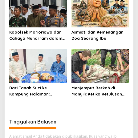
Kapolsek Marioriawa dan
Asmiati dan Kemenangan
Cahaya Muharram dalam
Doa Seorang Ibu
Rajutan Ukhuwah Warga
Dari Tanah Suci ke
Menjemput Berkah di
Kampung Halaman:
Manyili: Ketika Ketulusan
Tasyakuran Brigjen Pol
Berkurban Membasuh Hati
Faizal Menyatukan
dan Merekatkan Harmoni
Silaturahmi, Menguatkan
Kebersamaan di Bumi
Tinggalkan Balasan
Latemmamala
Alamat email Anda tidak akan dipublikasikan.
Ruas yang wajib