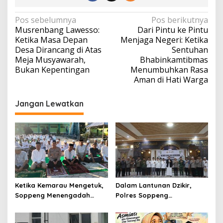
Navigasi
Pos sebelumnya
Pos berikutnya
Musrenbang Lawesso:
Dari Pintu ke Pintu
pos
Ketika Masa Depan
Menjaga Negeri: Ketika
Desa Dirancang di Atas
Sentuhan
Meja Musyawarah,
Bhabinkamtibmas
Bukan Kepentingan
Menumbuhkan Rasa
Aman di Hati Warga
Jangan Lewatkan
Ketika Kemarau Mengetuk,
Dalam Lantunan Dzikir,
Soppeng Menengadah
Polres Soppeng
Memohon Hujan
Meneguhkan Pengabdian
untuk Negeri