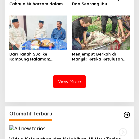
Cahaya Muharram dalam
Doa Seorang Ibu
Rajutan Ukhuwah Warga
Dari Tanah Suci ke
Menjemput Berkah di
Kampung Halaman:
Manyili: Ketika Ketulusan
Tasyakuran Brigjen Pol
Berkurban Membasuh Hati
Faizal Menyatukan
dan Merekatkan Harmoni
Silaturahmi, Menguatkan
Kebersamaan di Bumi
View More
Latemmamala
Otomatif Terbaru