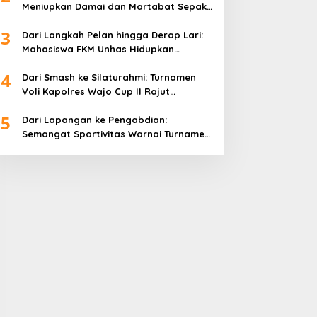
Meniupkan Damai dan Martabat Sepak
Bola
3
Dari Langkah Pelan hingga Derap Lari:
Mahasiswa FKM Unhas Hidupkan
Semangat Sehat di Desa Congko
4
Dari Smash ke Silaturahmi: Turnamen
Voli Kapolres Wajo Cup II Rajut
Kekompakan di Hari Bhayangkara ke-
5
80
Dari Lapangan ke Pengabdian:
Semangat Sportivitas Warnai Turnamen
Bulutangkis Kapolres Wajo Cup 2026