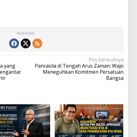
Ikuti Kami
Pos berikutnya
a yang
Pancasila di Tengah Arus Zaman: Wajo
Mengantar
Meneguhkan Komitmen Persatuan
hir
Bangsa