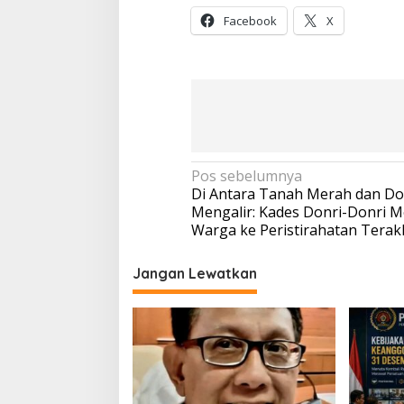
Facebook
X
Navigasi
Pos sebelumnya
Di Antara Tanah Merah dan Do
pos
Mengalir: Kades Donri-Donri 
Warga ke Peristirahatan Terak
Jangan Lewatkan