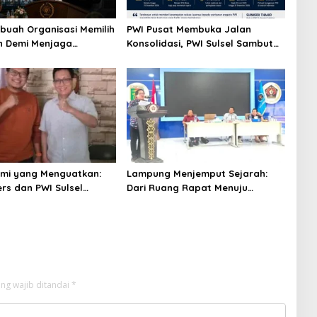
ebuah Organisasi Memilih
PWI Pusat Membuka Jalan
h Demi Menjaga
Konsolidasi, PWI Sulsel Sambut
t
dengan Optimisme
hmi yang Menguatkan:
Lampung Menjemput Sejarah:
rs dan PWI Sulsel
Dari Ruang Rapat Menuju
an Profesionalisme
Panggung Nasional Pers
Indonesia
ng wajib ditandai
*