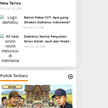
New Terios
Februari 20, 2018
Belum Pakai CVT, Apa yang
Ditakuti Daihatsu Indonesia?
Februari 20, 2018
Daihatsu Santai Penjualan
Sirion Kalah Jauh dari Mobil
LCGC
Februari 20, 2018
Politik Terbaru
Senyap Konsolidasi Menjelang
Pemilu 2029 dan