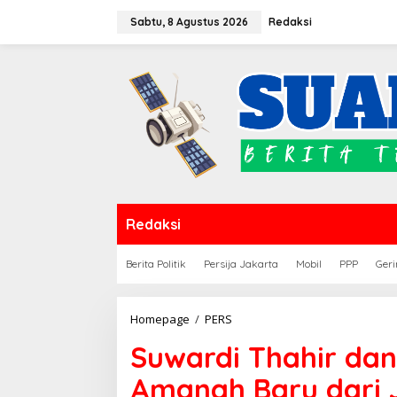
Lewati
Sabtu, 8 Agustus 2026
Redaksi
ke
konten
Redaksi
Berita Politik
Persija Jakarta
Mobil
PPP
Geri
Suwardi
Homepage
/
PERS
Thahir
Suwardi Thahir da
dan
Dahlan
Amanah Baru dari 
Abubakar,