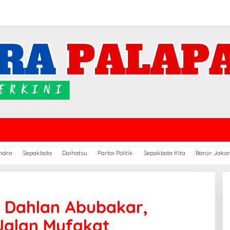
ndra
Sepakbola
Daihatsu
Partai Politik
Sepakbola Kita
Banjir Jaka
n Dahlan Abubakar,
Jalan Mufakat