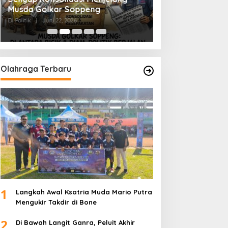
Musda Golkar Soppeng
Menjernihkan Su
Di Politik
|
Juni 22, 2026
Di Politik
|
Juni 2, 2026
Olahraga Terbaru
1
Langkah Awal Ksatria Muda Mario Putra
Mengukir Takdir di Bone
2
Di Bawah Langit Ganra, Peluit Akhir