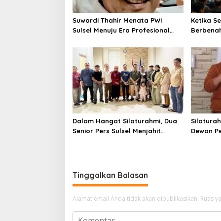
Suwardi Thahir Menata PWI
Ketika S
Sulsel Menuju Era Profesional
Berbena
dan Digital
Martaba
Dalam Hangat Silaturahmi, Dua
Silatura
Senior Pers Sulsel Menjahit
Dewan Pe
Harapan Baru untuk PWI Sulsel
Meneguhk
Pers
Tinggalkan Balasan
Alamat email Anda tidak akan dipublikasikan.
Ruas ya