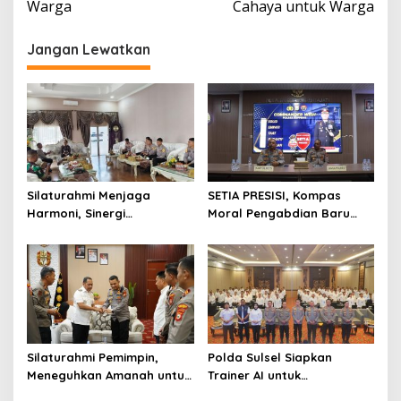
Warga
Cahaya untuk Warga
Jangan Lewatkan
Silaturahmi Menjaga
SETIA PRESISI, Kompas
Harmoni, Sinergi
Moral Pengabdian Baru
Meneguhkan Amanah di
Polres Soppeng
Soppeng
Silaturahmi Pemimpin,
Polda Sulsel Siapkan
Meneguhkan Amanah untuk
Trainer AI untuk
Wajo
Mencerdaskan Generasi