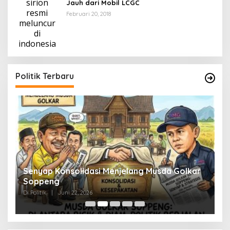
Jauh dari Mobil LCGC
Februari 20, 2018
Politik Terbaru
Senyap Konsolidasi Menjelang Musda Golkar
P
Soppeng
R
Di Politik
|
Juni 22, 2026
Di 