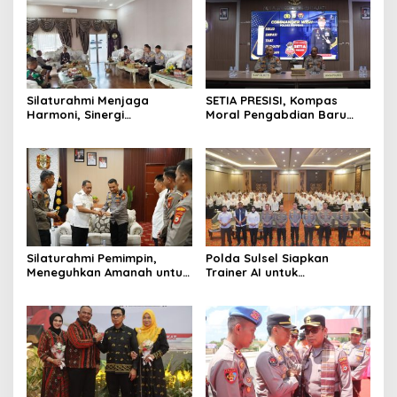
Silaturahmi Menjaga
SETIA PRESISI, Kompas
Harmoni, Sinergi
Moral Pengabdian Baru
Meneguhkan Amanah di
Polres Soppeng
Soppeng
Silaturahmi Pemimpin,
Polda Sulsel Siapkan
Meneguhkan Amanah untuk
Trainer AI untuk
Wajo
Mencerdaskan Generasi
Digital