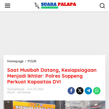
Lewati
ke
konten
Saat
Homepage
/
POLRI
Musibah
Saat Musibah Datang, Kesiapsiagaan
Datang,
Menjadi Ikhtiar: Polres Soppeng
Kesiapsiagaan
Menjadi
Perkuat Kapasitas DVI
Ikhtiar:
Suarapalapa
Juni 25, 2026
Polres
POLRI
414 Dilihat
Soppeng
Perkuat
Kapasitas