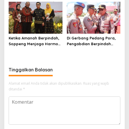
Digital
Ketika Amanah Berpindah,
Di Gerbang Pedang Pora,
Soppeng Menjaga Harmoni
Pengabdian Berpindah
Pengabdian
Menjadi Amanah
Tinggalkan Balasan
Alamat email Anda tidak akan dipublikasikan.
Ruas yang wajib
ditandai
*