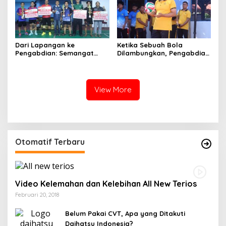
Dari Lapangan ke
Ketika Sebuah Bola
Pengabdian: Semangat
Dilambungkan, Pengabdian
Sportivitas Warnai
Pun Diperbarui
Turnamen Bulutangkis
Kapolres Wajo Cup 2026
View More
Otomatif Terbaru
Video Kelemahan dan Kelebihan All New Terios
Februari 20, 2018
Belum Pakai CVT, Apa yang Ditakuti
Daihatsu Indonesia?