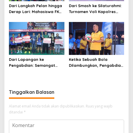
Dari Langkah Pelan hingga
Dari Smash ke Silaturahmi:
Derap Lari: Mahasiswa FKM
Turnamen Voli Kapolres
Unhas Hidupkan Semangat
Wajo Cup II Rajut
Sehat di Desa Congko
Kekompakan di Hari
Bhayangkara ke-80
Dari Lapangan ke
Ketika Sebuah Bola
Pengabdian: Semangat
Dilambungkan, Pengabdian
Sportivitas Warnai
Pun Diperbarui
Turnamen Bulutangkis
Kapolres Wajo Cup 2026
Tinggalkan Balasan
Alamat email Anda tidak akan dipublikasikan.
Ruas yang wajib
ditandai
*