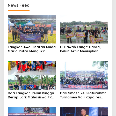
News Feed
Langkah Awal Ksatria Muda
Di Bawah Langit Ganra,
Mario Putra Mengukir
Peluit Akhir Meniupkan
Takdir di Bone
Damai dan Martabat Sepak
Bola
Dari Langkah Pelan hingga
Dari Smash ke Silaturahmi:
Derap Lari: Mahasiswa FKM
Turnamen Voli Kapolres
Unhas Hidupkan Semangat
Wajo Cup II Rajut
Sehat di Desa Congko
Kekompakan di Hari
Bhayangkara ke-80