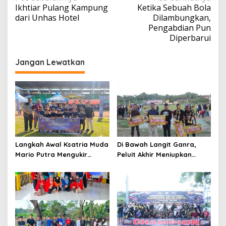
Ikhtiar Pulang Kampung
Ketika Sebuah Bola
pos
dari Unhas Hotel
Dilambungkan,
Pengabdian Pun
Diperbarui
Jangan Lewatkan
Langkah Awal Ksatria Muda
Di Bawah Langit Ganra,
Mario Putra Mengukir
Peluit Akhir Meniupkan
Takdir di Bone
Damai dan Martabat Sepak
Bola