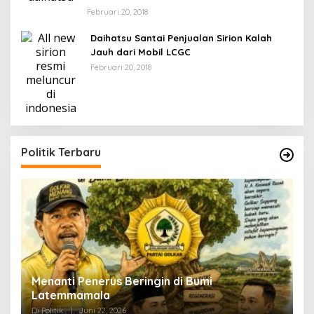
Februari 20, 2018
Daihatsu Santai Penjualan Sirion Kalah
Jauh dari Mobil LCGC
Februari 20, 2018
Politik Terbaru
Menanti Penerus Beringin di Bumi
S
Latemmamala
S
Di Politik
|
Juni 22, 2026
Di 