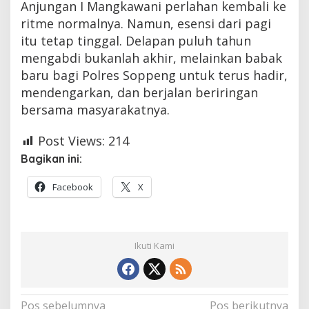
Anjungan I Mangkawani perlahan kembali ke
ritme normalnya. Namun, esensi dari pagi
itu tetap tinggal. Delapan puluh tahun
mengabdi bukanlah akhir, melainkan babak
baru bagi Polres Soppeng untuk terus hadir,
mendengarkan, dan berjalan beriringan
bersama masyarakatnya.
Post Views:
214
Bagikan ini:
Facebook
X
Ikuti Kami
Navigasi
Pos sebelumnya
Pos berikutnya