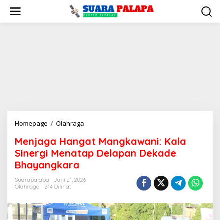
Lewati
ke
konten
Menjaga
Homepage
/
Olahraga
Hangat
Menjaga Hangat Mangkawani: Kala
Mangkawani:
Sinergi Menatap Delapan Dekade
Kala
Sinergi
Bhayangkara
Menatap
Suarapalapa
Juni 21, 2026
Delapan
Olahraga
214 Dilihat
Dekade
Bhayangkara