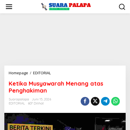
Lewati
ke
konten
Ketika
Homepage
/
EDITORIAL
Musyawarah
Ketika Musyawarah Menang atas
Menang
Penghakiman
atas
Penghakiman
Suarapalapa
Juni 15, 2026
EDITORIAL
607 Dilihat