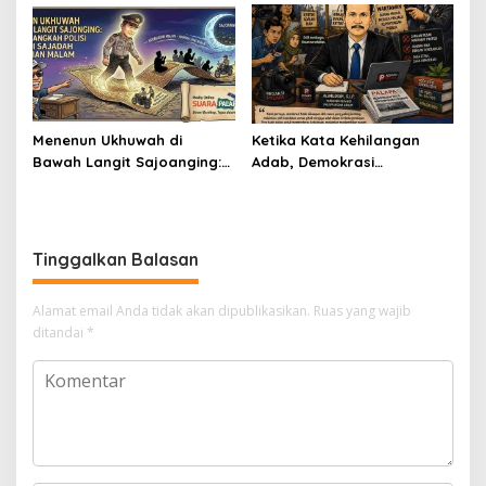
Menenun Ukhuwah di
Ketika Kata Kehilangan
Bawah Langit Sajoanging:
Adab, Demokrasi
Ketika Langkah Polisi
Kehilangan Cahaya
Menjadi Sajadah
Kedamaian Malam
Tinggalkan Balasan
Alamat email Anda tidak akan dipublikasikan.
Ruas yang wajib
ditandai
*