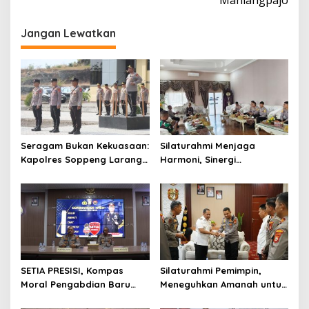
Jangan Lewatkan
Seragam Bukan Kekuasaan:
Silaturahmi Menjaga
Kapolres Soppeng Larang
Harmoni, Sinergi
Polisi Mempersulit Warga
Meneguhkan Amanah di
Soppeng
SETIA PRESISI, Kompas
Silaturahmi Pemimpin,
Moral Pengabdian Baru
Meneguhkan Amanah untuk
Polres Soppeng
Wajo