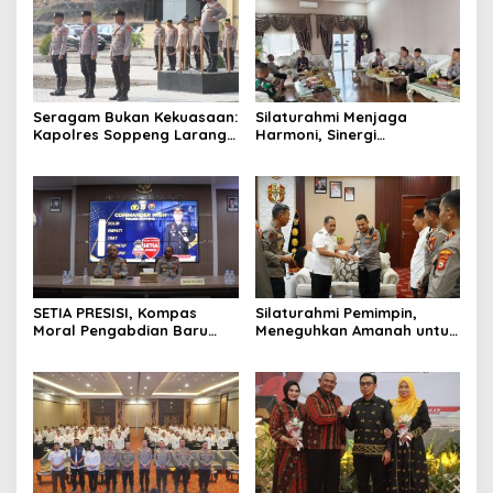
Seragam Bukan Kekuasaan:
Silaturahmi Menjaga
Kapolres Soppeng Larang
Harmoni, Sinergi
Polisi Mempersulit Warga
Meneguhkan Amanah di
Soppeng
SETIA PRESISI, Kompas
Silaturahmi Pemimpin,
Moral Pengabdian Baru
Meneguhkan Amanah untuk
Polres Soppeng
Wajo