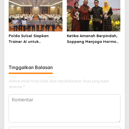
Polda Sulsel Siapkan
Ketika Amanah Berpindah,
Trainer AI untuk
Soppeng Menjaga Harmoni
Mencerdaskan Generasi
Pengabdian
Digital
Tinggalkan Balasan
Alamat email Anda tidak akan dipublikasikan.
Ruas yang wajib
ditandai
*