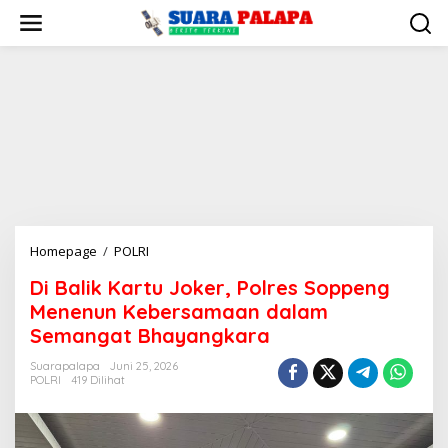
Lewati
ke
konten
Di
Homepage
/
POLRI
Balik
Di Balik Kartu Joker, Polres Soppeng
Kartu
Menenun Kebersamaan dalam
Joker,
Polres
Semangat Bhayangkara
Soppeng
Suarapalapa
Juni 25, 2026
Menenun
POLRI
419 Dilihat
Kebersamaan
dalam
Semangat