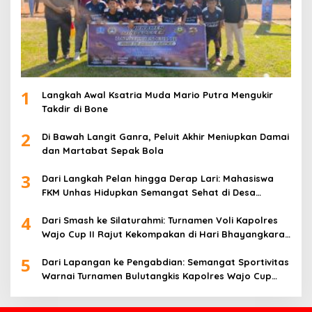
1
Langkah Awal Ksatria Muda Mario Putra Mengukir
Takdir di Bone
2
Di Bawah Langit Ganra, Peluit Akhir Meniupkan Damai
dan Martabat Sepak Bola
3
Dari Langkah Pelan hingga Derap Lari: Mahasiswa
FKM Unhas Hidupkan Semangat Sehat di Desa
Congko
4
Dari Smash ke Silaturahmi: Turnamen Voli Kapolres
Wajo Cup II Rajut Kekompakan di Hari Bhayangkara
ke-80
5
Dari Lapangan ke Pengabdian: Semangat Sportivitas
Warnai Turnamen Bulutangkis Kapolres Wajo Cup
2026