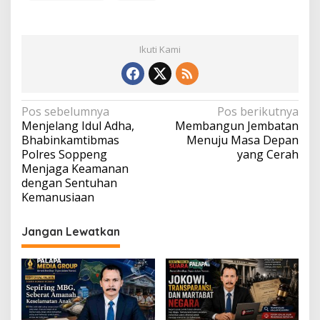
Ikuti Kami
Navigasi
Pos sebelumnya
Pos berikutnya
Menjelang Idul Adha,
Membangun Jembatan
pos
Bhabinkamtibmas
Menuju Masa Depan
Polres Soppeng
yang Cerah
Menjaga Keamanan
dengan Sentuhan
Kemanusiaan
Jangan Lewatkan