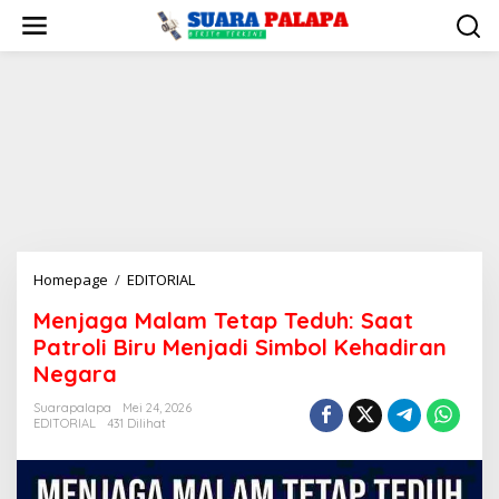
Lewati
ke
konten
Menjaga
Homepage
/
EDITORIAL
Malam
Menjaga Malam Tetap Teduh: Saat
Tetap
Patroli Biru Menjadi Simbol Kehadiran
Teduh:
Saat
Negara
Patroli
Suarapalapa
Mei 24, 2026
Biru
EDITORIAL
431 Dilihat
Menjadi
Simbol
Kehadiran